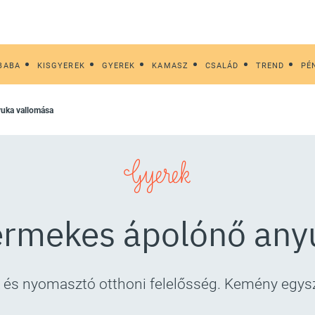
BABA
KISGYEREK
GYEREK
KAMASZ
CSALÁD
TREND
PÉ
yuka vallomása
Gyerek
rmekes ápolónő any
és nyomasztó otthoni felelősség. Kemény egysz