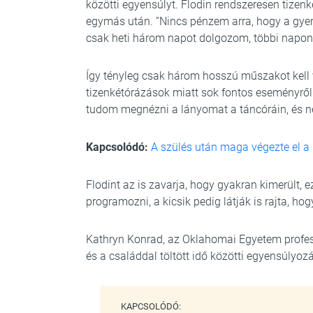
közötti egyensúlyt. Flodin rendszeresen tize
egymás után. “Nincs pénzem arra, hogy a gyer
csak heti három napot dolgozom, többi napon
Így tényleg csak három hosszú műszakot kell v
tizenkétórázások miatt sok fontos eseményről
tudom megnézni a lányomat a táncóráin, és n
Kapcsolódó:
A szülés után maga végezte el a 
Flodint az is zavarja, hogy gyakran kimerült, e
programozni, a kicsik pedig látják is rajta, hog
Kathryn Konrad, az Oklahomai Egyetem profe
és a családdal töltött idő közötti egyensúlyoz
KAPCSOLÓDÓ: