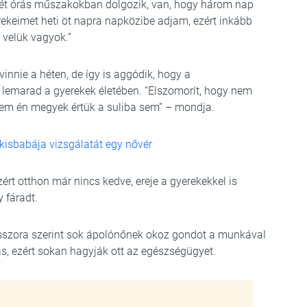
nkét órás műszakokban dolgozik, van, hogy három nap
ekeimet heti öt napra napközibe adjam, ezért inkább
 velük vagyok.”
innie a héten, de így is aggódik, hogy a
 lemarad a gyerekek életében. “Elszomorít, hogy nem
em én megyek értük a suliba sem” – mondja.
kisbabája vizsgálatát egy nővér
zért otthon már nincs kedve, ereje a gyerekekkel is
y fáradt.
sszora szerint sok ápolónőnek okoz gondot a munkával
ás, ezért sokan hagyják ott az egészségügyet.