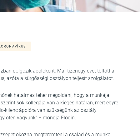
KORONAVÍRUS
ázban dolgozik ápolóként. Már tizenegy évet töltött a
s, azóta a sürgősségi osztályon teljesít szolgálatot.
 nőnek hatalmas teher megoldani, hogy a munkája
 szerint sok kollégája van a kiégés határán, mert egyre
lc-kilenc ápolóra van szükségünk az osztály
gy öten vagyunk” – mondja Flodin.
ehézséget okozna megteremteni a család és a munka