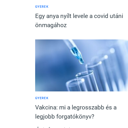
GYEREK
Egy anya nyílt levele a covid utáni
önmagához
GYEREK
Vakcina: mi a legrosszabb és a
legjobb forgatókönyv?