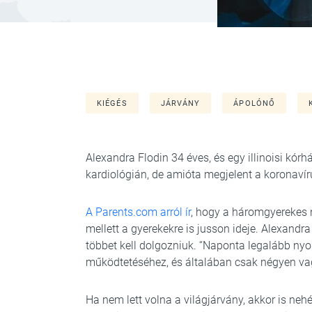
KIÉGÉS
JÁRVÁNY
ÁPOLÓNŐ
Alexandra Flodin 34 éves, és egy illinoisi kórh
kardiológián, de amióta megjelent a koronavíru
A Parents.com arról ír
, hogy a háromgyerekes
mellett a gyerekekre is jusson ideje. Alexandra
többet kell dolgozniuk. “Naponta legalább nyo
működtetéséhez, és általában csak négyen va
Ha nem lett volna a világjárvány, akkor is n