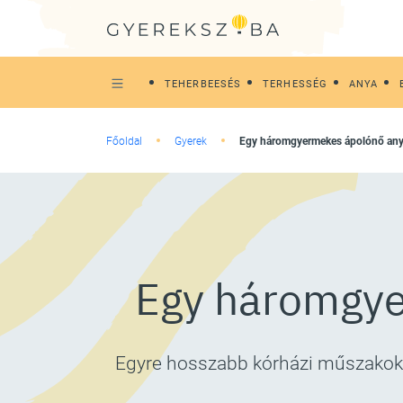
TEHERBEESÉS
TERHESSÉG
ANYA
Főoldal
Gyerek
Egy háromgyermekes ápolónő an
Egy háromgye
Egyre hosszabb kórházi műszakok 