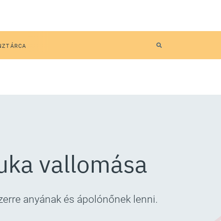
NZTÁRCA
uka vallomása
erre anyának és ápolónőnek lenni.