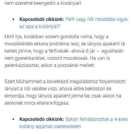
nem szeretné beengedni a kislányait.
Kapcsolódó cikkünk:
Férfi vagy női mosdóba vigye
az apa a kislányát?
Mint írja, korábban sosem gondolta volna, hogy a
mosdókérdés ekkora probléma lesz, de lányos apaként rá
kellett jönnie, hogy a férfivécék -ahová ő jár – egyáltalán
nem gyerekbarátak, viszont mocskosak. Ha van is
pelenkázóasztal, akkor a piszoárok mellett.
Ezért Muhammed a következő megoldáshoz folyamodott:
lányait a női vécébe viszi, ahová előre beköszön és
elmondja, hogy lányos apaként jönne be, csak akkor, ha
senkinek nincs ellene kifogása.
Kapcsolódó cikkünk:
Sokan felháborodtak a 4 éves
kislány apjának cselekedetén