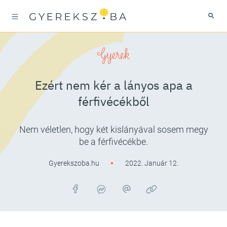
Gyerek
Ezért nem kér a lányos apa a
férfivécékből
Nem véletlen, hogy két kislányával sosem megy
be a férfivécékbe.
Gyerekszoba.hu
2022. Január 12.