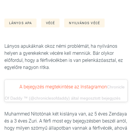
LÁNYOS APA
VÉCÉ
NYILVÁNOS VÉCÉ
Lányos apukáknak okoz némi problémát, ha nyilvános
helyen a gyerekeknek vécére kell menniük. Bár olykor
előfordul, hogy a férfivécékben is van pelenkázóasztal, ez
egyelőre nagyon ritka.
A bejegyzés megtekintése az Instagramon
Chronicle
Of Daddy ™ (@chroniclesofdaddy) által megosztott bejegyzés
Muhammed Nitotónak két kislánya van, az 5 éves Zendaya
és a 3 éves Zuri. A férfi most egy bejegyzésben beszél arról,
hogy milyen szörnyű állapotban vannak a férfivécék, ahová