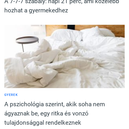
A 7-7-7 szabály: napi 21 perc, ami közelebb
hozhat a gyermekedhez
GYEREK
A pszichológia szerint, akik soha nem
ágyaznak be, egy ritka és vonzó
tulajdonsággal rendelkeznek