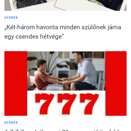
GYEREK
„Két-három havonta minden szülőnek járna
egy csendes hétvége”
GYEREK