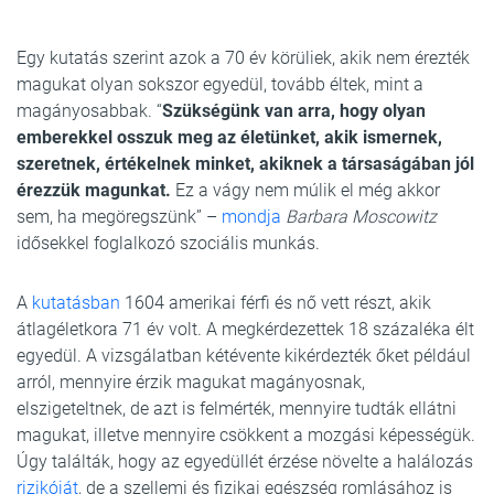
Egy kutatás szerint azok a 70 év körüliek, akik nem érezték
magukat olyan sokszor egyedül, tovább éltek, mint a
magányosabbak. “
Szükségünk van arra, hogy olyan
emberekkel osszuk meg az életünket, akik ismernek,
szeretnek, értékelnek minket, akiknek a társaságában jól
érezzük magunkat.
Ez a vágy nem múlik el még akkor
sem, ha megöregszünk” –
mondja
Barbara Moscowitz
idősekkel foglalkozó szociális munkás.
A
kutatásban
1604 amerikai férfi és nő vett részt, akik
átlagéletkora 71 év volt. A megkérdezettek 18 százaléka élt
egyedül. A vizsgálatban kétévente kikérdezték őket például
arról, mennyire érzik magukat magányosnak,
elszigeteltnek, de azt is felmérték, mennyire tudták ellátni
magukat, illetve mennyire csökkent a mozgási képességük.
Úgy találták, hogy az egyedüllét érzése növelte a halálozás
rizikóját
, de a szellemi és fizikai egészség romlásához is