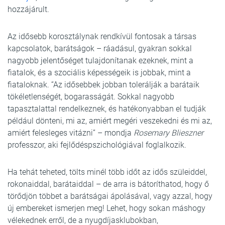
hozzájárult.
Az idősebb korosztálynak rendkívül fontosak a társas
kapcsolatok, barátságok – ráadásul, gyakran sokkal
nagyobb jelentőséget tulajdonítanak ezeknek, mint a
fiatalok, és a szociális képességeik is jobbak, mint a
fiataloknak. “Az idősebbek jobban tolerálják a barátaik
tökéletlenségét, bogarasságát. Sokkal nagyobb
tapasztalattal rendelkeznek, és hatékonyabban el tudják
például dönteni, mi az, amiért megéri veszekedni és mi az,
amiért felesleges vitázni” – mondja
Rosemary Blieszner
professzor, aki fejlődéspszichológiával foglalkozik.
Ha tehát teheted, tölts minél több időt az idős szüleiddel,
rokonaiddal, barátaiddal – de arra is bátoríthatod, hogy ő
törődjön többet a barátságai ápolásával, vagy azzal, hogy
új embereket ismerjen meg! Lehet, hogy sokan máshogy
vélekednek erről, de a nyugdíjasklubokban,