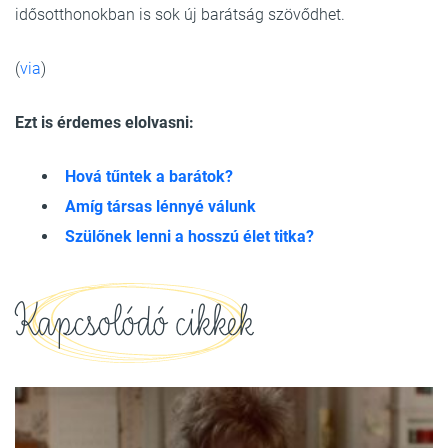
idősotthonokban is sok új barátság szövődhet.
(
via
)
Ezt is érdemes elolvasni:
Hová tűntek a barátok?
Amíg társas lénnyé válunk
Szülőnek lenni a hosszú élet titka?
Kapcsolódó cikkek