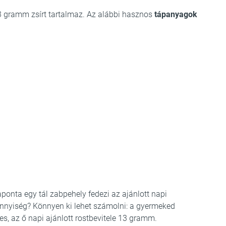
 3 gramm zsírt tartalmaz. Az alábbi hasznos
tápanyagok
aponta egy tál zabpehely fedezi az ajánlott napi
ennyiség? Könnyen ki lehet számolni: a gyermeked
s, az ő napi ajánlott rostbevitele 13 gramm.