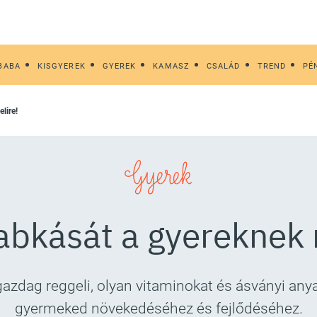
BABA
KISGYEREK
GYEREK
KAMASZ
CSALÁD
TREND
PÉ
lire!
Gyerek
abkását a gyereknek 
zdag reggeli, olyan vitaminokat és ásványi anya
gyermeked növekedéséhez és fejlődéséhez.