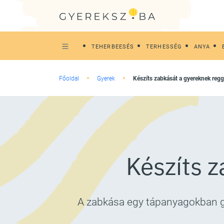
TEHERBEESÉS
TERHESSÉG
ANYA
Főoldal
Gyerek
Készíts zabkását a gyereknek regge
Készíts z
A zabkása egy tápanyagokban ga