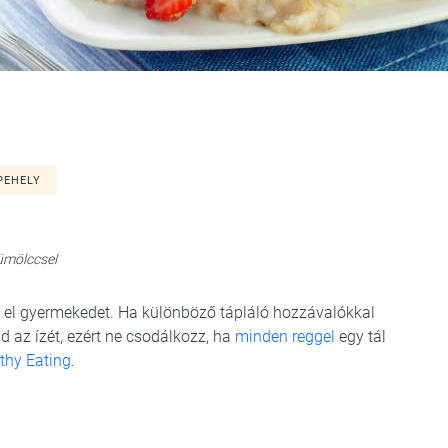
PEHELY
ümölccsel
a el gyermekedet. Ha különböző tápláló hozzávalókkal
 az ízét, ezért ne csodálkozz, ha
minden reggel
egy tál
thy Eating
.