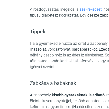
A rostfogyasztás megelőzi a
székrekedést
, ho
típusú diabétesz kockázatát. Egy csésze zabp
Tippek
Ha a gyermeked elhúzza az orrát a zabpehely l
mazsolát, vörösáfonyát, sárgabarackot. Ezek 
néhány csepp méz is az édes íz eléréséhez. Sov
tálalhatod banán karikákkal, áfonyával vagy a
igényei szerint!
Zabkása a babáknak
A zabpehely
kisebb gyerekeknek is adható
, 
Eleinte keverd anyatejjel, később adhatod c
kefirrel is nagyon finom. (Ha édesíteni szeret