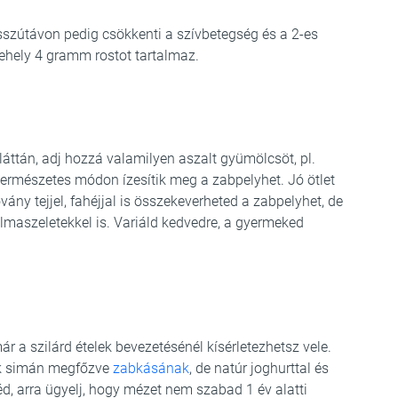
sszútávon pedig csökkenti a szívbetegség és a 2-es
ehely 4 gramm rostot tartalmaz.
áttán, adj hozzá valamilyen aszalt gyümölcsöt, pl.
természetes módon ízesítik meg a zabpelyhet. Jó ötlet
ány tejjel, fahéjjal is összekeverheted a zabpelyhet, de
lmaszeletekkel is. Variáld kedvedre, a gyermeked
már a szilárd ételek bevezetésénél kísérletezhetsz vele.
sak simán megfőzve
zabkásának
, de natúr joghurttal és
néd, arra ügyelj, hogy mézet nem szabad 1 év alatti