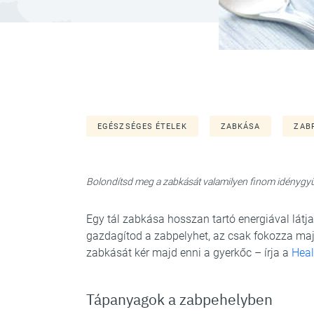
EGÉSZSÉGES ÉTELEK
ZABKÁSA
ZAB
Bolondítsd meg a zabkását valamilyen finom idénygy
Egy tál zabkása hosszan tartó energiával látj
gazdagítod a zabpelyhet, az csak fokozza majd
zabkását kér majd enni a gyerkőc – írja a
Heal
Tápanyagok a zabpehelyben