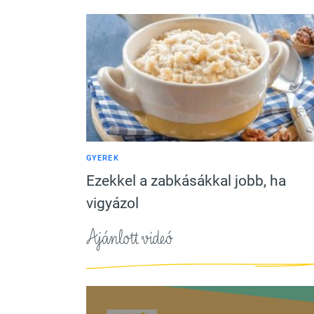
GYEREK
Ezekkel a zabkásákkal jobb, ha
vigyázol
Ajánlott videó