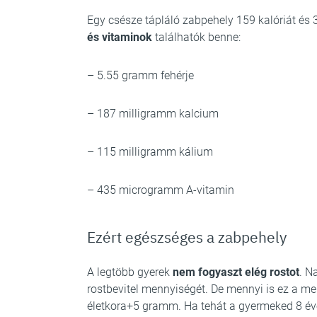
Egy csésze tápláló zabpehely 159 kalóriát és
és vitaminok
találhatók benne:
– 5.55 gramm fehérje
– 187 milligramm kalcium
– 115 milligramm kálium
– 435 microgramm A-vitamin
Ezért egészséges a zabpehely
A legtöbb gyerek
nem fogyaszt elég rostot
. N
rostbevitel mennyiségét. De mennyi is ez a m
életkora+5 gramm. Ha tehát a gyermeked 8 éve