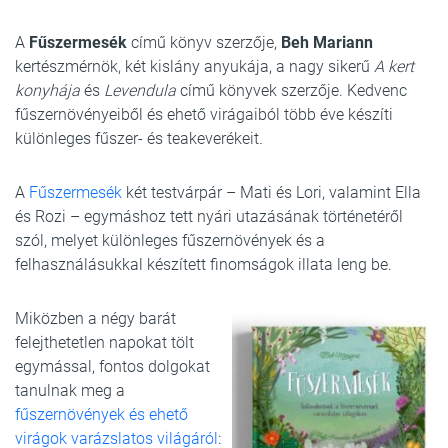
A
Fűszermesék
című könyv szerzője,
Beh Mariann
kertészmérnök, két kislány anyukája, a nagy sikerű
A kert
konyhája
és
Levendula
című könyvek szerzője. Kedvenc
fűszernövényeiből és ehető virága­iból több éve készíti
különleges fűszer- és teakeverékeit.
A
Fűszermesék
két testvárpár – Mati és Lori, valamint Ella
és Rozi – egymáshoz tett nyári utazásának történetéről
szól, melyet különleges fűszernövények és a
felhasználásukkal készített finomságok illata leng be.
Miközben a négy barát
felejthetetlen napokat tölt
egymással, fontos dolgokat
tanulnak meg a
fűszernövények és ehető
virágok varázslatos világáról
: