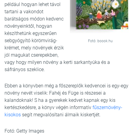
például hogyan lehet távol
tartani a vakondot
barátságos módon kedvenc
növényeinktől, hogyan
készíthetünk egyszerűen
sebgyógyító körömvirág-
Fotó: boook.hu
krémet, mely növények érzik
jól magukat cserepekben,
vagy hogy milyen növény a kerti sarkantyúka és a
sáfrányos szeklice.
Ebben a könyvben még a főszereplők kedvencei is egy-egy
növény nevét viselik: Fahéj és Füge is részesei a
kalandoknak! S ha a gyerekek kedvet kapnak egy kis
kertészkedésre, a könyv végén informatív
fűszernövény-
kisokos
segít meg­valósítani álmaik kiskertjét.
Fotó: Getty Images