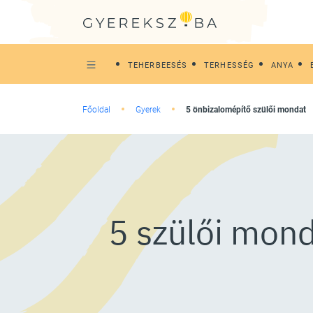
TEHERBEESÉS
TERHESSÉG
ANYA
Főoldal
Gyerek
5 önbizalomépítő szülői mondat
5 szülői mond