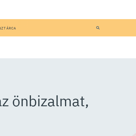
NZTÁRCA
az önbizalmat,