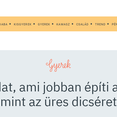
BABA
KISGYEREK
GYEREK
KAMASZ
CSALÁD
TREND
PÉ
Gyerek
at, ami jobban építi 
mint az üres dicséret