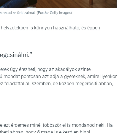
thatod az önbizalmát. (Forrás: Getty Images)
 helyzetekben is könnyen használható, és éppen
egcsinálni.”
erek úgy érezheti, hogy az akadályok szinte
mű mondat pontosan azt adja a gyereknek, amire ilyenkor
z feladattal áll szemben, de közben megerősíti abban,
e ezt érdemes minél többször el is mondanod neki. Ha
gítheti abban, hogy ő maga is elkezdjen hinni