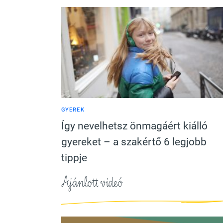
GYEREK
Így nevelhetsz önmagáért kiálló
gyereket – a szakértő 6 legjobb
tippje
Ajánlott videó