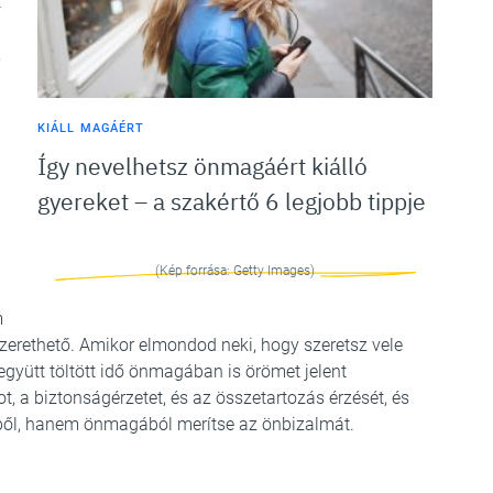
t
,
KIÁLL MAGÁÉRT
Így nevelhetsz önmagáért kiálló
gyereket – a szakértő 6 legjobb tippje
(Kép forrása: Getty Images)
m
zerethető. Amikor elmondod neki, hogy szeretsz vele
 együtt töltött idő önmagában is örömet jelent
t, a biztonságérzetet, és az összetartozás érzését, és
éből, hanem önmagából merítse az önbizalmát.