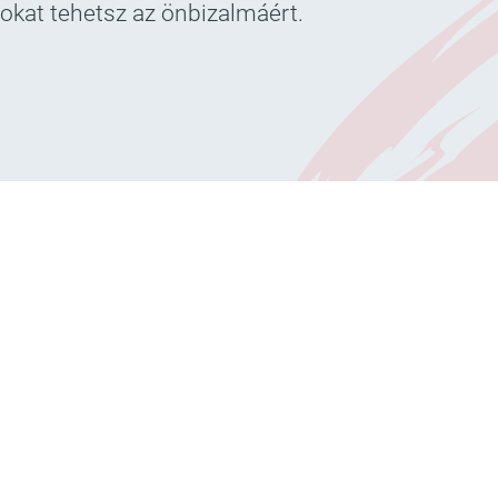
sokat tehetsz az önbizalmáért.