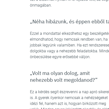
önmagában.
„Néha hibázunk, és éppen ebből t
Ezzel a mondattal elkezdhetsz egy beszélgetést
elmondhatod, hogy nemcsak rendben van, ha va
jobbak legyünk valamiben. Ha ezt rendszeres
dolgokba vagy a nehezebb feladatokba. Minde
önbecsülése egyre erősebbé váljon.
„Volt ma olyan dolog, amit
nehezebb volt megoldanod?”
Ez a kérdés segít észrevenni a nap apró sikerei
is. A gyerek ilyenkor nemcsak a nehézségeket
idézi fel, hanem azt is, hogyan birkózott meg