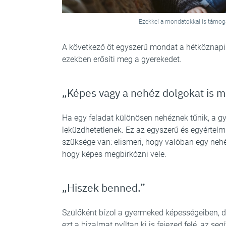
Ezekkel a mondatokkal is támoga
A következő öt egyszerű mondat a hétköznapi
ezekben erősíti meg a gyerekedet.
„Képes vagy a nehéz dolgokat is m
Ha egy feladat különösen nehéznek tűnik, a gy
leküzdhetetlenek. Ez az egyszerű és egyértel
szüksége van: elismeri, hogy valóban egy nehé
hogy képes megbirkózni vele.
„Hiszek benned.”
Szülőként bízol a gyermeked képességeiben, d
ezt a bizalmat nyíltan ki is fejezed felé, az se