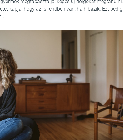
 gyermek megtapasztalja: képes új dolgokat megtanulni,
tet kapja, hogy az is rendben van, ha hibázik. Ezt pedig
i.