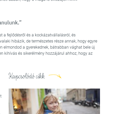
anulunk.”
 a fejlődésről és a kockázatvállalásról, és
laki hibázik, de természetes része annak, hogy egyre
en elmondod a gyerekednek, bátrabban vághat bele új
n kihívás és sikerélmény hozzájárul ahhoz, hogy az
Kapcsolódó cikk
t