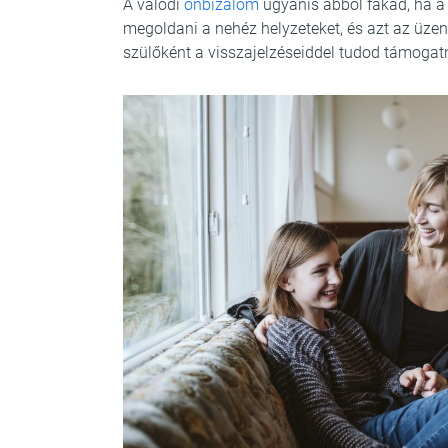
A valódi
önbizalom
ugyanis abból fakad, ha a
megoldani a nehéz helyzeteket, és azt az üzene
szülőként a visszajelzéseiddel tudod támogatn