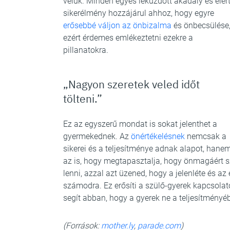
velük. Minden egyes leküzdött akadály és elér
sikerélmény hozzájárul ahhoz, hogy egyre
erősebbé váljon az önbizalma
és önbecsülése
ezért érdemes emlékeztetni ezekre a
pillanatokra.
„Nagyon szeretek veled időt
tölteni.”
Ez az egyszerű mondat is sokat jelenthet a
gyermekednek. Az
önértékelésnek
nemcsak a
sikerei és a teljesítménye adnak alapot, hane
az is, hogy megtapasztalja, hogy önmagáért s
lenni, azzal azt üzened, hogy a jelenléte és az
számodra. Ez erősíti a szülő-gyerek kapcsolato
segít abban, hogy a gyerek ne a teljesítmény
(Források:
mother.ly
,
parade.com
)