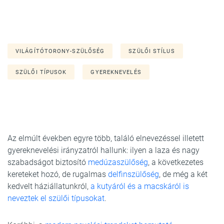
VILÁGÍTÓTORONY-SZÜLŐSÉG
SZÜLŐI STÍLUS
SZÜLŐI TÍPUSOK
GYEREKNEVELÉS
Az elmúlt években egyre több, találó elnevezéssel illetett
gyereknevelési irányzatról hallunk: ilyen a laza és nagy
szabadságot biztosító
medúzaszülőség
, a következetes
kereteket hozó, de rugalmas
delfinszülőség
, de még a két
kedvelt háziállatunkról,
a kutyáról és a macskáról is
neveztek el szülői típusokat
.