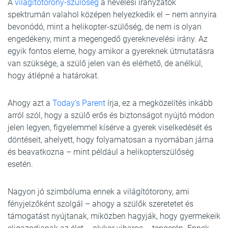
A
világítótorony-szülőség
a nevelési irányzatok
spektrumán valahol középen helyezkedik el – nem annyira
bevonódó, mint a helikopter-szülőség, de nem is olyan
engedékeny, mint a megengedő gyereknevelési irány. Az
egyik fontos eleme, hogy amikor a gyereknek útmutatásra
van szüksége, a szülő jelen van és elérhető, de anélkül,
hogy átlépné a határokat.
Ahogy azt a
Today’s Parent
írja, ez a megközelítés inkább
arról szól, hogy a szülő erős és biztonságot nyújtó módon
jelen legyen, figyelemmel kísérve a gyerek viselkedését és
döntéseit, ahelyett, hogy folyamatosan a nyomában járna
és beavatkozna – mint például a helikopterszülőség
esetén.
Nagyon jó szimbóluma ennek a világítótorony, ami
fényjelzőként szolgál – ahogy a szülők szeretetet és
támogatást nyújtanak, miközben hagyják, hogy gyermekeik