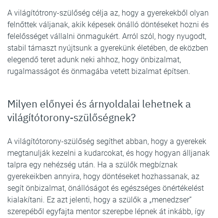
A világítótrony-szülőség célja az, hogy a gyerekekből olyan
felnőttek váljanak, akik képesek önálló döntéseket hozni és
felelősséget vállalni önmagukért. Arról szól, hogy nyugodt,
stabil támaszt nyújtsunk a gyerekünk életében, de eközben
elegendő teret adunk neki ahhoz, hogy önbizalmat,
rugalmasságot és önmagába vetett bizalmat építsen.
Milyen előnyei és árnyoldalai lehetnek a
világítótorony-szülőségnek?
A világítótorony-szülőség segíthet abban, hogy a gyerekek
megtanulják kezelni a kudarcokat, és hogy hogyan álljanak
talpra egy nehézség után. Ha a szülők megbíznak
gyerekeikben annyira, hogy döntéseket hozhassanak, az
segít önbizalmat, önállóságot és egészséges önértékelést
kialakítani. Ez azt jelenti, hogy a szülők a „menedzser”
szerepéből egyfajta mentor szerepbe lépnek át inkább, így