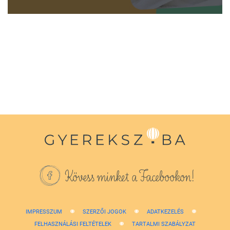
0
seconds
of
1
minute,
38
seconds
Kövess minket a Facebookon!
IMPRESSZUM
SZERZŐI JOGOK
ADATKEZELÉS
FELHASZNÁLÁSI FELTÉTELEK
TARTALMI SZABÁLYZAT