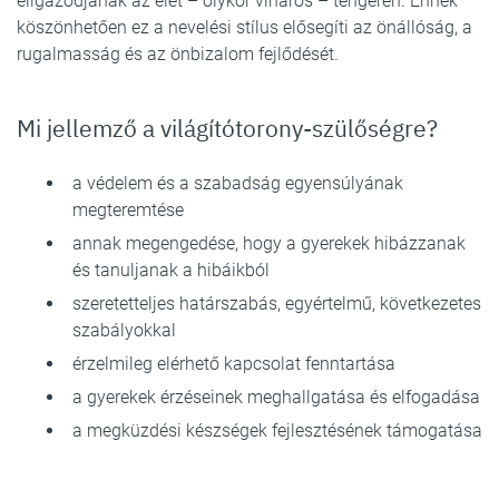
eligazodjanak az élet – olykor viharos – tengerén. Ennek
köszönhetően ez a nevelési stílus elősegíti az önállóság, a
rugalmasság és az önbizalom fejlődését.
Mi jellemző a világítótorony-szülőségre?
a védelem és a szabadság egyensúlyának
megteremtése
annak megengedése, hogy a gyerekek hibázzanak
és tanuljanak a hibáikból
szeretetteljes határszabás, egyértelmű, következetes
szabályokkal
érzelmileg elérhető kapcsolat fenntartása
a gyerekek érzéseinek meghallgatása és elfogadása
a megküzdési készségek fejlesztésének támogatása