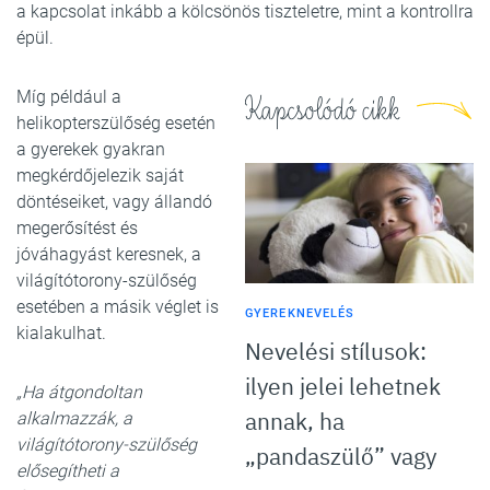
a kapcsolat inkább a kölcsönös tiszteletre, mint a kontrollra
épül.
Míg például a
Kapcsolódó cikk
helikopterszülőség esetén
a gyerekek gyakran
megkérdőjelezik saját
döntéseiket, vagy állandó
megerősítést és
jóváhagyást keresnek, a
világítótorony-szülőség
esetében a másik véglet is
GYEREKNEVELÉS
kialakulhat.
Nevelési stílusok:
ilyen jelei lehetnek
„Ha átgondoltan
annak, ha
alkalmazzák, a
világítótorony-szülőség
„pandaszülő” vagy
elősegítheti a