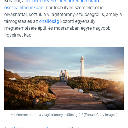
Korábbi, a
modern nevelési trendeket bemutató
összeállításunkban
már több ilyen szemléletről is
olvashattál, köztük a világítótorony-szülőségről is, amely a
támogatás és az
önállóság
közötti egyensúly
megteremtésére épül, és mostanában egyre nagyobb
figyelmet kap.
Mit érdemes tudni a világítótorony-szülőségről? (Forrás: Getty Images)