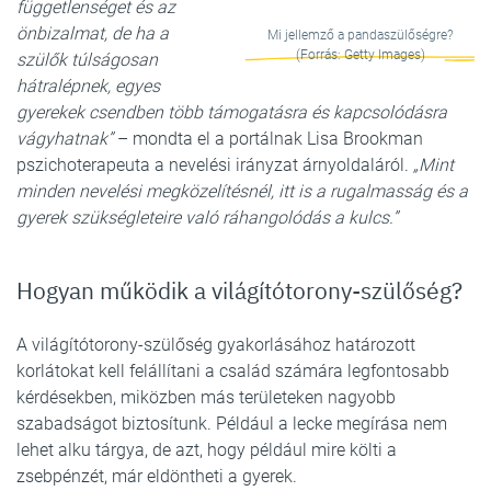
függetlenséget és az
önbizalmat, de ha a
Mi jellemző a pandaszülőségre?
(Forrás: Getty Images)
szülők túlságosan
hátralépnek, egyes
gyerekek csendben több támogatásra és kapcsolódásra
vágyhatnak”
– mondta el a portálnak Lisa Brookman
pszichoterapeuta a nevelési irányzat árnyoldaláról.
„Mint
minden nevelési megközelítésnél, itt is a rugalmasság és a
gyerek szükségleteire való ráhangolódás a kulcs.”
Hogyan működik a világítótorony-szülőség?
A világítótorony-szülőség gyakorlásához határozott
korlátokat kell felállítani a család számára legfontosabb
kérdésekben, miközben más területeken nagyobb
szabadságot biztosítunk. Például a lecke megírása nem
lehet alku tárgya, de azt, hogy például mire költi a
zsebpénzét, már eldöntheti a gyerek.