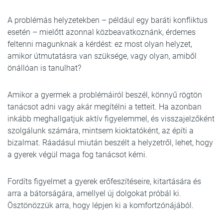
A problémás helyzetekben – például egy baráti konfliktus
esetén – mielőtt azonnal közbeavatkoznánk, érdemes
feltenni magunknak a kérdést: ez most olyan helyzet,
amikor útmutatásra van szüksége, vagy olyan, amiből
önállóan is tanulhat?
Amikor a gyermek a problémáiról beszél, könnyű rögtön
tanácsot adni vagy akár megítélni a tetteit. Ha azonban
inkább meghallgatjuk aktív figyelemmel, és visszajelzőként
szolgálunk számára, mintsem kioktatóként, az építi a
bizalmat. Ráadásul miután beszélt a helyzetről, lehet, hogy
a gyerek végül maga fog tanácsot kérni.
Fordíts figyelmet a gyerek erőfeszítéseire, kitartására és
arra a bátorságára, amellyel új dolgokat próbál ki.
Ösztönözzük arra, hogy lépjen ki a komfortzónájából.