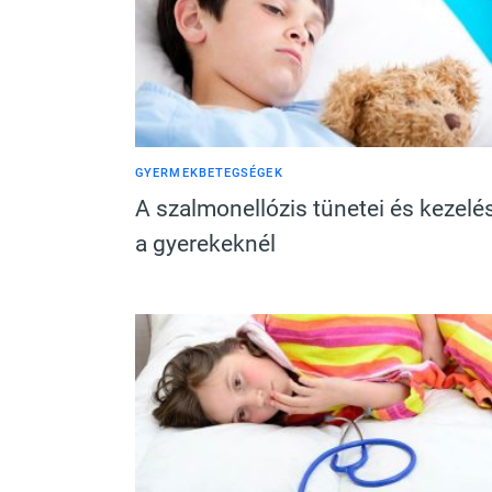
GYERMEKBETEGSÉGEK
A szalmonellózis tünetei és kezelé
a gyerekeknél