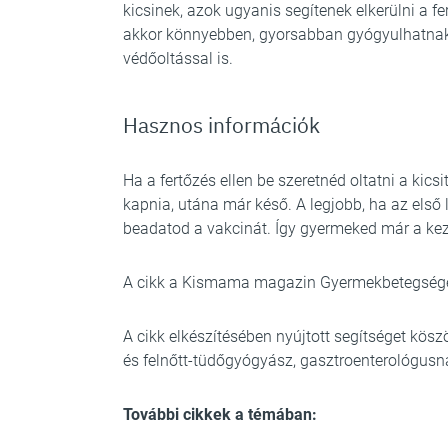
kicsinek, azok ugyanis segítenek elkerülni a f
akkor könnyebben, gyorsabban gyógyulhatnak
védőoltással is.
Hasznos információk
Ha a fertőzés ellen be szeretnéd oltatni a kics
kapnia, utána már késő. A legjobb, ha az els
beadatod a vakcinát. Így gyermeked már a kez
A cikk a Kismama magazin Gyermekbetegsége
A cikk elkészítésében nyújtott segítséget kös
és felnőtt-tüdőgyógyász, gasztroenterológusn
További cikkek a témában: