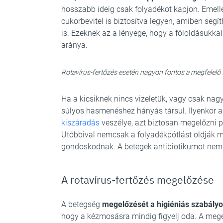
hosszabb ideig csak folyadékot kapjon. Emellet
cukorbevitel is biztosítva legyen, amiben seg
is. Ezeknek az a lényege, hogy a föloldásukkal
aránya.
Rotavírus-fertőzés esetén nagyon fontos a megfelelő
Ha a kicsiknek nincs vizeletük, vagy csak nagy
súlyos hasmenéshez hányás társul. Ilyenkor az
kiszáradás
veszélye, azt biztosan megelőzni p
Utóbbival nemcsak a folyadékpótlást oldják me
gondoskodnak. A betegek antibiotikumot nem k
A rotavírus-fertőzés megelőzése
A betegség
megelőzését a higiéniás szabályo
hogy a kézmosásra mindig figyelj oda. A me