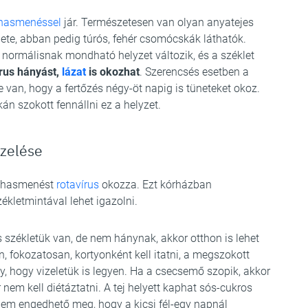
hasmenéssel
jár. Természetesen van olyan anyatejes
ete, abban pedig túrós, fehér csomócskák láthatók.
 normálisnak mondható helyzet változik, és a széklet
írus hányást,
lázat
is okozhat
. Szerencsés esetben a
an, hogy a fertőzés négy-öt napig is tüneteket okoz.
n szokott fennállni ez a helyzet.
ezelése
es hasmenést
rotavírus
okozza. Ezt kórházban
zékletmintával lehet igazolni.
s székletük van, de nem hánynak, akkor otthon is lehet
n, fokozatosan, kortyonként kell itatni, a megszokott
, hogy vizeletük is legyen. Ha a csecsemő szopik, akkor
 nem kell diétáztatni. A tej helyett kaphat sós-cukros
nem engedhető meg, hogy a kicsi fél-egy napnál