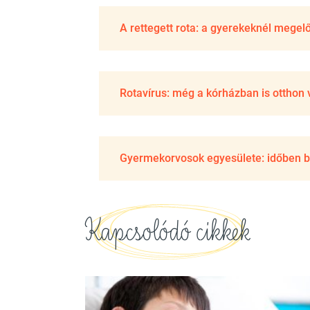
A rettegett rota: a gyerekeknél megel
Rotavírus: még a kórházban is otthon 
Gyermekorvosok egyesülete: időben be 
Kapcsolódó cikkek