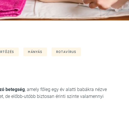
ERTŐZÉS
HÁNYÁS
ROTAVÍRUS
ozó betegség
, amely főleg egy év alatti babákra nézve
t, de előbb-utóbb biztosan érinti szinte valamennyi