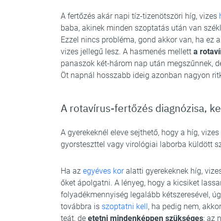
A fertőzés akár napi tíz-tizenötszöri híg, vizes
baba, akinek minden szoptatás után van székl
Ezzel nincs probléma, gond akkor van, ha ez a
vizes jellegű lesz. A hasmenés mellett
a rotav
panaszok két-három nap után megszűnnek, de v
Öt napnál hosszabb ideig azonban nagyon ritká
A rotavírus-fertőzés diagnózisa, k
A gyerekeknél eleve sejthető, hogy a híg, viz
gyorsteszttel vagy virológiai laborba küldött s
Ha az
egyéves kor
alatti gyerekeknek híg, vize
őket ápolgatni. A lényeg, hogy a kicsiket lassa
folyadékmennyiség legalább kétszeresével, úgy
továbbra is
szoptatni kell
, ha pedig nem, akkor
teát, de
etetni mindenképpen szükséges
; az 