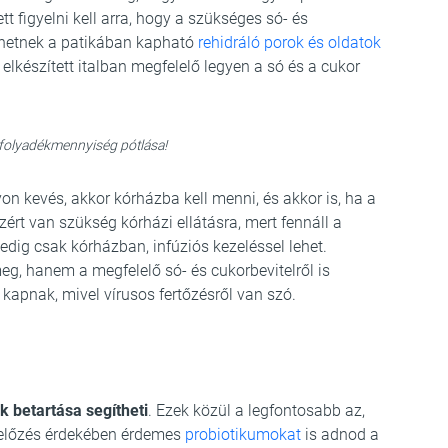
t figyelni kell arra, hogy a szükséges só- és
íthetnek a patikában kapható
rehidráló porok és oldatok
 elkészített italban megfelelő legyen a só és a cukor
 folyadékmennyiség pótlása!
on kevés, akkor kórházba kell menni, és akkor is, ha a
ért van szükség kórházi ellátásra, mert fennáll a
edig csak kórházban, infúziós kezeléssel lehet.
g, hanem a megfelelő só- és cukorbevitelről is
apnak, mivel vírusos fertőzésről van szó.
k betartása segítheti
. Ezek közül a legfontosabb az,
gelőzés érdekében érdemes
probiotikumokat
is adnod a