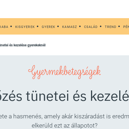
BABA
KISGYEREK
GYEREK
KAMASZ
CSALÁD
TREND
PÉ
tünetei és kezelése gyerekeknél
Gyermekbetegségek
őzés tünetei és kezel
nete a hasmenés, amely akár kiszáradást is eredm
elkerüld ezt az állapotot?