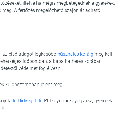
ertőzéseket, illetve ha mégis megbetegednek a gyerekek,
 meg. A fertőzés megelőzhető szájon át adható
it, az első adagot legkésőbb
húszhetes koráig
meg kell
ő lehetséges időpontban, a baba hathetes korában
detektől védelmet fog élvezni.
k különszámában jelent meg.
zönjük
dr. Hidvégi Edit
PhD gyermekgyógyász, gyermek-
ak.