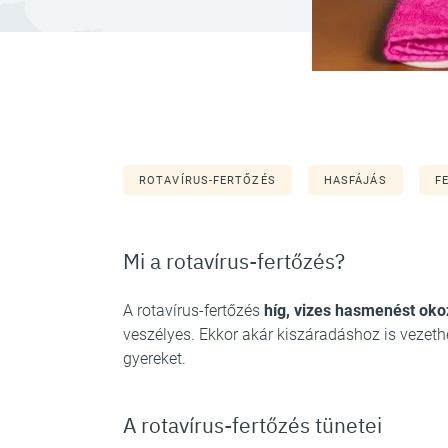
ROTAVÍRUS-FERTŐZÉS
HASFÁJÁS
F
Mi a rotavírus-fertőzés?
A rotavírus-fertőzés
híg, vizes hasmenést ok
veszélyes. Ekkor akár kiszáradáshoz is vezethe
gyereket.
A rotavírus-fertőzés tünetei