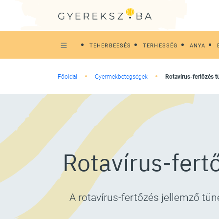
TEHERBEESÉS
TERHESSÉG
ANYA
Főoldal
Gyermekbetegségek
Rotavírus-fertőzés 
Rotavírus-fert
A rotavírus-fertőzés jellemző tü