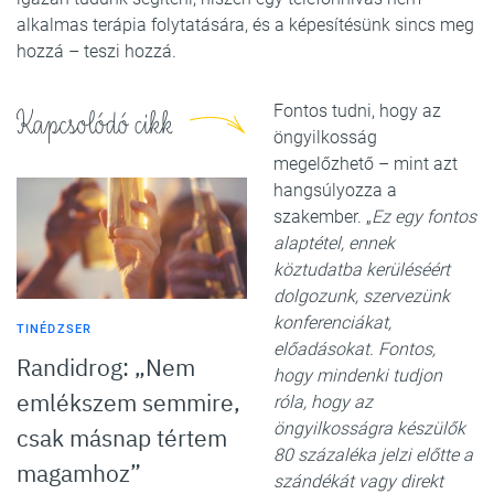
alkalmas terápia folytatására, és a képesítésünk sincs meg
hozzá – teszi hozzá.
Fontos tudni, hogy az
Kapcsolódó cikk
öngyilkosság
megelőzhető – mint azt
hangsúlyozza a
szakember. „
Ez egy fontos
alaptétel, ennek
köztudatba kerüléséért
dolgozunk, szervezünk
konferenciákat,
TINÉDZSER
előadásokat. Fontos,
Randidrog: „Nem
hogy mindenki tudjon
emlékszem semmire,
róla, hogy az
öngyilkosságra készülők
csak másnap tértem
80 százaléka jelzi előtte a
magamhoz”
szándékát vagy direkt