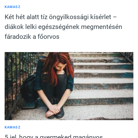
KAMASZ
Két hét alatt tíz öngyilkossági kísérlet –
diákok lelki egészségének megmentésén
fáradozik a főorvos
KAMASZ
5 jel, hogy a gyermeked magányos