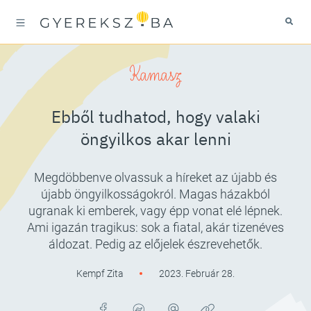
Kamasz
Ebből tudhatod, hogy valaki
öngyilkos akar lenni
Megdöbbenve olvassuk a híreket az újabb és
újabb öngyilkosságokról. Magas házakból
ugranak ki emberek, vagy épp vonat elé lépnek.
Ami igazán tragikus: sok a fiatal, akár tizenéves
áldozat. Pedig az előjelek észrevehetők.
Kempf Zita
2023. Február 28.