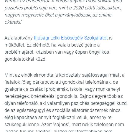
várnak az emberektől. A korosztálynak most sokkal több
pszichés problémája van, mint a 2020 előtti időszakban,
nagyon megviselte őket a járványidőszak, az online
oktatás
.”
Az alapítvány
Ifjúsági Lelki Elsősegély Szolgálatot
is
működtet. Ez elérhető, ha valaki beszélgetne a
problémájáról, krízisben van vagy éppen öngyilkos
gondolatokkal küzd.
Mint az elnök elmondta, a korosztály sajátosságai miatt a
fiatalok főleg párkapcsolati gondokkal telefonálnak, de
gyakoriak a családi problémák, iskolai vagy munkahelyi
nehézségek, önértékelési gondok is. Sajnos egyre több az
olyan telefonáló, aki valamilyen pszichés betegséggel küzd,
de az egészségügyi és szociális ellátórendszernek nincs
elég kapacitása annyit foglalkozni velük, amennyire
szükségük lenne. Azért “sajnos”, mert nekik telefonon nem
igazán tudunk segíteni, hiszen egy telefonhívás nem