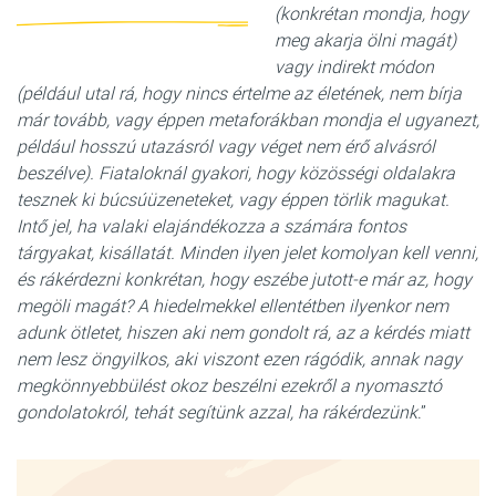
(konkrétan mondja, hogy
meg akarja ölni magát)
vagy indirekt módon
(például utal rá, hogy nincs értelme az életének, nem bírja
már tovább, vagy éppen metaforákban mondja el ugyanezt,
például hosszú utazásról vagy véget nem érő alvásról
beszélve). Fiataloknál gyakori, hogy közösségi oldalakra
tesznek ki búcsúüzeneteket, vagy éppen törlik magukat.
Intő jel, ha valaki elajándékozza a számára fontos
tárgyakat, kisállatát. Minden ilyen jelet komolyan kell venni,
és rákérdezni konkrétan, hogy eszébe jutott-e már az, hogy
megöli magát? A hiedelmekkel ellentétben ilyenkor nem
adunk ötletet, hiszen aki nem gondolt rá, az a kérdés miatt
nem lesz öngyilkos, aki viszont ezen rágódik, annak nagy
megkönnyebbülést okoz beszélni ezekről a nyomasztó
gondolatokról, tehát segítünk azzal, ha rákérdezünk
.”