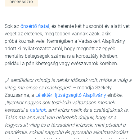
DEPRESSZIÓ
Sok az
önsértő fiatal
, és hetente két huszonöt év alatti vet
véget az életének, még többen vannak azok, akik
próbálkoznak vele. Nemrégiben a Vadaskert Alapítvány
adott ki nyilatkozatot arról, hogy megnőtt az egyéb
mentális betegségek száma is a korosztály körében,
például a pánikbetegség vagy evészavarok körében.
„
A serdülőkor mindig is nehéz időszak volt, mióta a világ a
világ, ma sincs ez másképpen
” – mondja Székely
Zsuzsanna, a
Lélektér Ifjúságsegítő Alapítvány
elnöke.
„
Ilyenkor nagyon sok testi-lelki változáson mennek
keresztül a
fiatalok
, ami krízis nekik és a családjuknak is.
Talán ma annyival van nehezebb dolguk, hogy ez a
felgyorsult világ és a társadalmi krízisek, mint például a
pandémia, sokkal nagyobb és gyorsabb alkalmazkodást