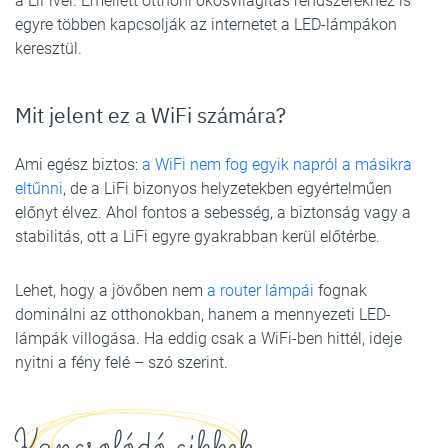
a LiFivel. Emellett otthoni okosvilágítás rendszerekhez is
egyre többen kapcsolják az internetet a LED-lámpákon
keresztül.
Mit jelent ez a WiFi számára?
Ami egész biztos:
a WiFi nem fog egyik napról a másikra
eltűnni
, de a LiFi bizonyos helyzetekben egyértelműen
előnyt élvez. Ahol fontos a sebesség, a biztonság vagy a
stabilitás, ott a LiFi egyre gyakrabban kerül előtérbe.
Lehet, hogy a jövőben nem
a router lámpái
fognak
dominálni az otthonokban, hanem a mennyezeti LED-
lámpák villogása. Ha eddig csak a WiFi-ben hittél, ideje
nyitni a fény felé – szó szerint.