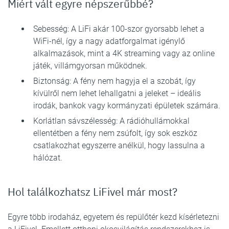
Miért vált egyre népszerűbbé?
Sebesség: A LiFi akár 100-szor gyorsabb lehet a
WiFi-nél, így a nagy adatforgalmat igénylő
alkalmazások, mint a 4K streaming vagy az online
játék, villámgyorsan működnek.
Biztonság: A fény nem hagyja el a szobát, így
kívülről nem lehet lehallgatni a jeleket – ideális
irodák, bankok vagy kormányzati épületek számára.
Korlátlan sávszélesség: A rádióhullámokkal
ellentétben a fény nem zsúfolt, így sok eszköz
csatlakozhat egyszerre anélkül, hogy lassulna a
hálózat.
Hol találkozhatsz LiFivel már most?
Egyre több irodaház, egyetem és repülőtér kezd kísérletezni