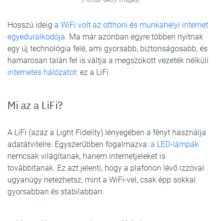
(Forrás: Getty Images)
Hosszú ideig
a WiFi volt az otthoni és munkahelyi internet
egyeduralkodója
. Ma már azonban egyre többen nyitnak
egy új technológia felé, ami gyorsabb, biztonságosabb, és
hamarosan talán fel is váltja a megszokott vezeték nélküli
internetes hálózatot
: ez a LiFi.
Mi az a LiFi?
A LiFi (azaz a Light Fidelity) lényegében a fényt használja
adatátvitelre. Egyszerűbben fogalmazva:
a LED-lámpák
nemcsak világítanak, hanem internetjeleket is
továbbítanak. Ez azt jelenti, hogy a plafonon lévő izzóval
ugyanúgy netezhetsz, mint a WiFi-vel, csak épp sokkal
gyorsabban és stabilabban.