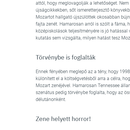
attól, hogy meglovagolják a lehetőséget. Nem 
újságcikkekben, sőt ismeretterjesztő könyvek
Mozartot hallgató újszülöttek okosabban bújn
fajta zenét. Hamarosan arról is szólt a fáma,
középiskolások teljesítményére is jó hatással 
kutatás sem vizsgálta, milyen hatást tesz Moz
Törvénybe is foglalták
Ennek fényében meglepő az a tény, hogy 1998
különített el a költségvetésből arra a célra,
Mozart zenéjével. Hamarosan Tennessee állam 
szenátus pedig törvénybe foglalta, hogy az ö
délutánonként.
Zene helyett horror!