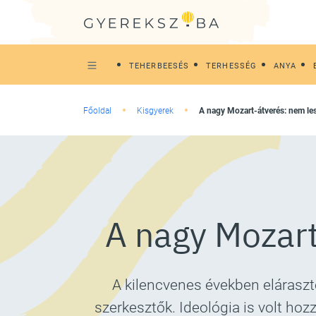
TEHERBEESÉS
TERHESSÉG
ANYA
Főoldal
Kisgyerek
A nagy Mozart-átverés: nem l
A nagy Mozart
A kilencvenes években eláraszto
szerkesztők. Ideológia is volt hozz