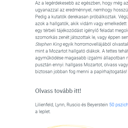
Az a legérdekesebb az egészben, hogy még az 
ugyanazzal az eredménnyel, nemhogy hosszú táv
Pedig a kutatók derekasan próbálkoztak. Végü
azok a hallgatók, akik vidám vagy emelkedett 
egy térbeli tájékozódást igénylő feladat meg
szomorkás zenét játszottak le, vagy éppen se
Stephen King
egyik horrornovellájából olvastak 
mint a Mozartot hallgató diákok. A tettes te
agyműködése magasabb izgalmi állapotban na
pusztán ennyi: hallgass Mozartot, olvass vagy
biztosan jobban fog menni a papírhajtogatás!
Olvass tovább itt!
Lilienfeld, Lynn, Ruscio és Beyerstein
50 pszich
a leplet.