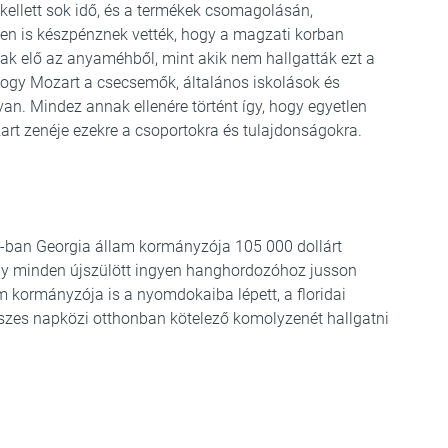
kellett sok idő, és a termékek csomagolásán,
ben is készpénznek vették, hogy a magzati korban
ak elő az anyaméhből, mint akik nem hallgatták ezt a
 hogy Mozart a csecsemők, általános iskolások és
van. Mindez annak ellenére történt így, hogy egyetlen
art zenéje ezekre a csoportokra és tulajdonságokra.
-ban Georgia állam kormányzója 105 000 dollárt
 hogy minden újszülött ingyen hanghordozóhoz jusson
kormányzója is a nyomdokaiba lépett, a floridai
sszes napközi otthonban kötelező komolyzenét hallgatni