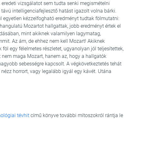
eredeti vizsgálatot sem tudta senki megismételni
ú intelligenciafejlesztő hatást igazolt volna bárki.
l egyetlen kézzelfogható eredményt tudtak fölmutatni:
hangulatú Mozartot hallgattak, jobb eredményt értek el
oldásában, mint akiknek valamilyen lagymatag,
mmit. Az ám, de ehhez nem kell Mozart! Akiknek
föl egy félelmetes részletet, ugyanolyan jól teljesítettek,
hát nem maga Mozart, hanem az, hogy a hallgatók
gyobb sebességre kapcsolt. A végkövetkeztetés tehát
 nézz horrort, vagy legalább igyál egy kávét. Utána
ológiai tévhit
című könyve további mítoszokról rántja le