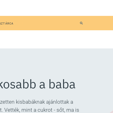
NZTÁRCA
okosabb a baba
ezetten kisbabáknak ajánlottak a
. Vették, mint a cukrot - sőt, ma is