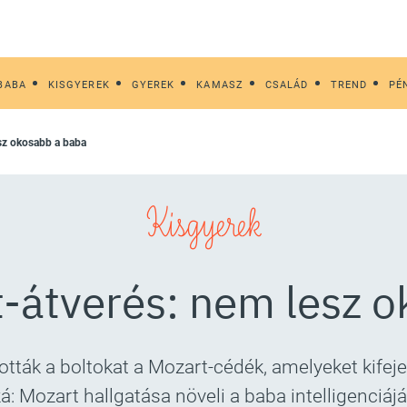
BABA
KISGYEREK
GYEREK
KAMASZ
CSALÁD
TREND
PÉ
esz okosabb a baba
Kisgyerek
-átverés: nem lesz 
tták a boltokat a Mozart-cédék, amelyeket kifej
á: Mozart hallgatása növeli a baba intelligenciáját