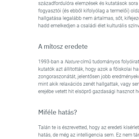
századfordulóra elemzések és kutatások sora 
fogyasztói (és ebből kifolyólag a termelői) ol
hallgatása legalább nem ártalmas, sőt, kifejez
hadd emelkedjen a családi élet kulturális szín
A mítosz eredete
1993-ban a
Nature
című tudományos folyóiratb
kutatók azt állították, hogy azok a főiskolai h
zongoraszonátát, jelentősen jobb eredményeket
mint akik relaxációs zenét hallgattak, vagy s
erejébe vetett hit elsöprő gazdasági hasznot 
Miféle hatás?
Talán te is észrevetted, hogy az eredeti kísé
hatás, de még az intelligencia sem. Ez nem tá