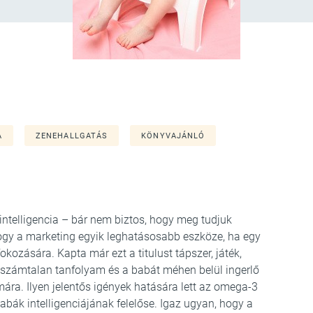
A
ZENEHALLGATÁS
KÖNYVAJÁNLÓ
ntelligencia – bár nem biztos, hogy meg tudjuk
ogy a marketing egyik leghatásosabb eszköze, ha egy
fokozására. Kapta már ezt a titulust tápszer, játék,
 számtalan tanfolyam és a babát méhen belül ingerlő
mára. Ilyen jelentős igények hatására lett az omega-3
bák intelligenciájának felelőse. Igaz ugyan, hogy a