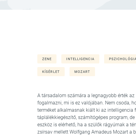
ZENE
INTELLIGENCIA
PSZICHOLÓGI
KÍSÉRLET
MOZART
A társadalom számára a legnagyobb érték az i
fogalmazni, mi is ez valójában. Nem csoda, h
terméket alkalmasnak kiált ki az intelligencia 
táplálékkiegészítő, számítógépes program, de
eszköz is elérhető, ha a szülők rágyúrnak a té
zsírsav mellett Wolfgang Amadeus Mozart a ba