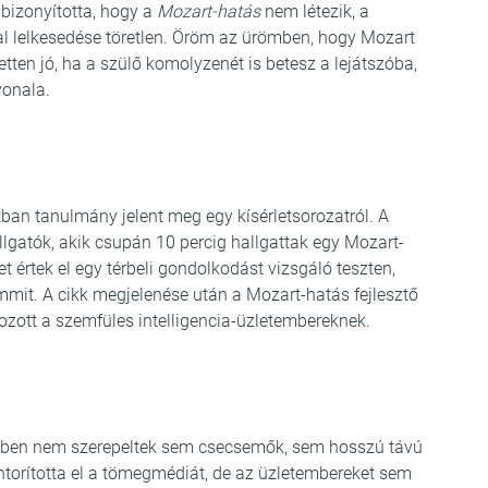
bizonyította, hogy a
Mozart-hatás
nem létezik, a
dal lelkesedése töretlen. Öröm az ürömben, hogy Mozart
etten jó, ha a szülő komolyzenét is betesz a lejátszóba,
vonala.
an tanulmány jelent meg egy kísérletsorozatról. A
allgatók, akik csupán 10 percig hallgattak egy Mozart-
 értek el egy térbeli gondolkodást vizsgáló teszten,
emmit. A cikk megjelenése után a Mozart-hatás fejlesztő
hozott a szemfüles intelligencia-üzletembereknek.
rletben nem szerepeltek sem csecsemők, sem hosszú távú
ntorította el a tömegmédiát, de az üzletembereket sem