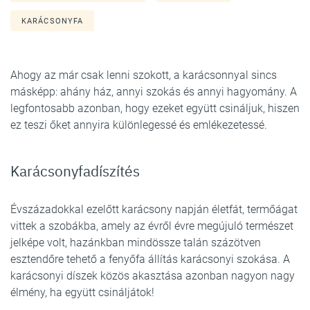
KARÁCSONYFA
Ahogy az már csak lenni szokott, a karácsonnyal sincs
másképp: ahány ház, annyi szokás és annyi hagyomány. A
legfontosabb azonban, hogy ezeket együtt csináljuk, hiszen
ez teszi őket annyira különlegessé és emlékezetessé.
Karácsonyfadíszítés
Évszázadokkal ezelőtt karácsony napján életfát, termőágat
vittek a szobákba, amely az évről évre megújuló természet
jelképe volt, hazánkban mindössze talán százötven
esztendőre tehető a fenyőfa állítás karácsonyi szokása. A
karácsonyi díszek közös akasztása azonban nagyon nagy
élmény, ha együtt csináljátok!