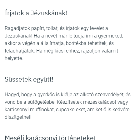
Írjatok a Jézuskának!
Ragadjatok papírt, tollat, és írjatok egy levelet a
Jézuskának! Ha a nevét már le tudja írni a gyermeked,
akkor a végén alá is írhatja, borítékba tehetitek, és
feladhatjátok. Ha még kicsi ehhez, rajzoljon valamit
helyette.
Süssetek együtt!
Hagyd, hogy a gyerkőc is kiélje az alkotó szenvedélyét, és
vond be a sütögetésbe. Készítsetek mézeskalácsot vagy
karácsonyi muffinokat, cupcake-eket, amiket ő is kedvére
díszítgethet!
Mesélj karácsonyi történeteket