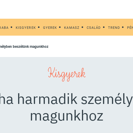
BABA
KISGYEREK
GYEREK
KAMASZ
CSALÁD
TREND
PÉ
személyben beszélünk magunkhoz
Kisgyerek
t, ha harmadik személ
magunkhoz