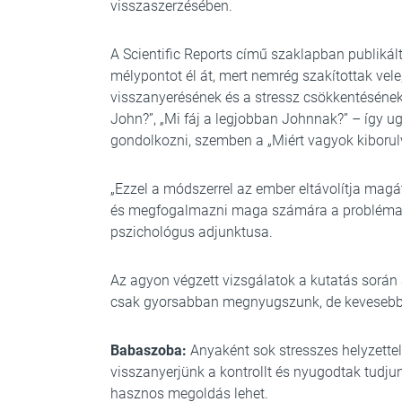
visszaszerzésében.
A Scientific Reports című szaklapban publikált
mélypontot él át, mert nemrég szakítottak vel
visszanyerésének és a stressz csökkentésének,
John?”, „Mi fáj a legjobban Johnnak?” – így 
gondolkozni, szemben a „Miért vagyok kiborulv
„Ezzel a módszerrel az ember eltávolítja magát
és megfogalmazni maga számára a probléma 
pszichológus adjunktusa.
Az agyon végzett vizsgálatok a kutatás során 
csak gyorsabban megnyugszunk, de kevesebb e
Babaszoba:
Anyaként sok stresszes helyzette
visszanyerjünk a kontrollt és nyugodtak tudj
hasznos megoldás lehet.