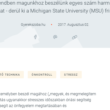
csendben magunkhoz beszélünk egyes szám harma
 - derül ki a Michigan State University (MSU) fr
Gyerekszoba.hu
2017. Augusztus 02.
TŐ TECHNIKA
ÖNKONTROLL
STRESSZ
személyben beszél magához („megyek, és megmelegítem
ltás ugyanakkor stresszes időszakban óriási segítség
 segít az önfegyelem megtartásában és