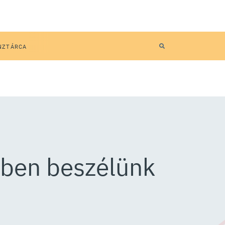
NZTÁRCA
yben beszélünk