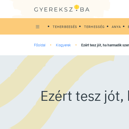
TEHERBEESÉS
TERHESSÉG
ANYA
Főoldal
Kisgyerek
Ezért tesz jót, ha harmadik 
Ezért tesz jó