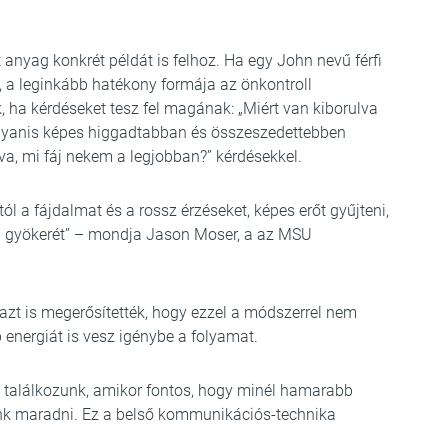
 anyag konkrét példát is felhoz. Ha egy John nevű férfi
e, a leginkább hatékony formája az önkontroll
 ha kérdéseket tesz fel magának: „Miért van kiborulva
ugyanis képes higgadtabban és összeszedettebben
a, mi fáj nekem a legjobban?” kérdésekkel.
ól a fájdalmat és a rossz érzéseket, képes erőt gyűjteni,
gyökerét” – mondja Jason Moser, a az MSU
azt is megerősítették, hogy ezzel a módszerrel nem
nergiát is vesz igénybe a folyamat.
l találkozunk, amikor fontos, hogy minél hamarabb
unk maradni. Ez a belső kommunikációs-technika