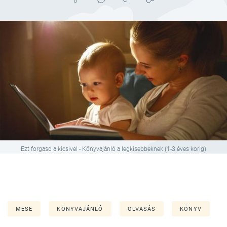
Ezt forgasd a kicsivel - Könyvajánló a legkisebbeknek (1-3 éves korig)
MESE
KÖNYVAJÁNLÓ
OLVASÁS
KÖNYV