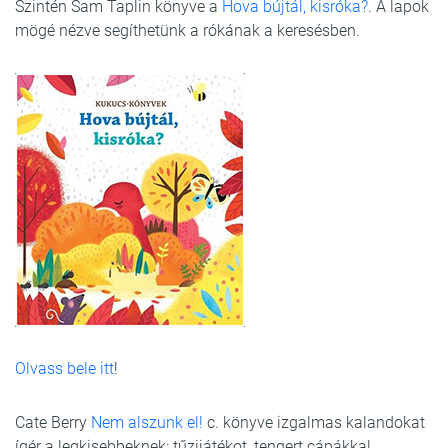
Szintén Sam Taplin könyve a
Hova bújtál, kisróka?
. A lapok
mögé nézve segíthetünk a rókának a keresésben.
Olvass bele itt
!
Cate Berry
Nem alszunk el!
c. könyve izgalmas kalandokat
ígér a legkisebbeknek: tűzijátékot, tengert cápákkal.