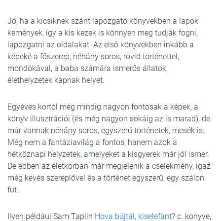
Jó, ha a kicsiknek szánt lapozgató könyvekben a lapok
kemények, így a kis kezek is könnyen meg tudják fogni,
lapozgatni az oldalakat. Az első könyvekben inkább a
képeké a főszerep, néhány soros, rövid történettel,
mondókával, a baba számára ismerős állatok,
élethelyzetek kapnak helyet.
Egyéves kortól még mindig nagyon fontosak a képek, a
könyv illusztrációi (és még nagyon sokáig az is marad), de
már vannak néhány soros, egyszerű történetek, mesék is.
Még nem a fantáziavilág a fontos, hanem azok a
hétköznapi helyzetek, amelyeket a kisgyerek már jól ismer.
De ebben az életkorban már megjelenik a cselekmény, igaz
még kevés szereplővel és a történet egyszerű, egy szálon
fut.
Ilyen például Sam Taplin
Hova bújtál, kiselefánt?
c. könyve,