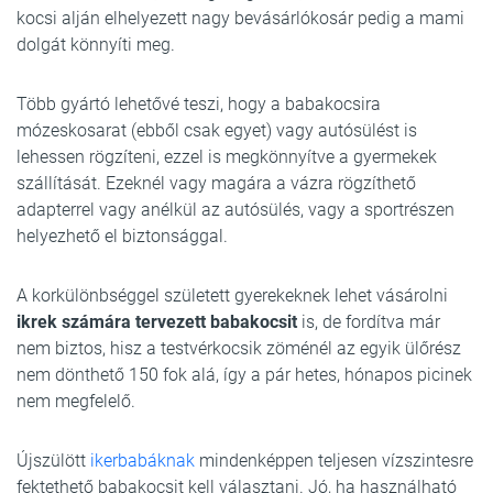
kocsi alján elhelyezett nagy bevásárlókosár pedig a mami
dolgát könnyíti meg.
Több gyártó lehetővé teszi, hogy a babakocsira
mózeskosarat (ebből csak egyet) vagy autósülést is
lehessen rögzíteni, ezzel is megkönnyítve a gyermekek
szállítását. Ezeknél vagy magára a vázra rögzíthető
adapterrel vagy anélkül az autósülés, vagy a sportrészen
helyezhető el biztonsággal.
A korkülönbséggel született gyerekeknek lehet vásárolni
ikrek számára tervezett babakocsit
is, de fordítva már
nem biztos, hisz a testvérkocsik zöménél az egyik ülőrész
nem dönthető 150 fok alá, így a pár hetes, hónapos picinek
nem megfelelő.
Újszülött
ikerbabáknak
mindenképpen teljesen vízszintesre
fektethető babakocsit kell választani. Jó, ha használható