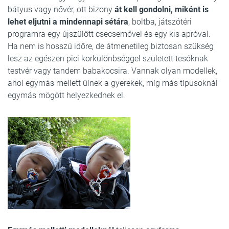
bátyus vagy nővér, ott bizony
át kell gondolni, miként is
lehet eljutni a mindennapi sétára
, boltba, játszótéri
programra egy újszülött csecsemővel és egy kis apróval.
Ha nem is hosszú időre, de átmenetileg biztosan szükség
lesz az egészen pici korkülönbséggel született tesóknak
testvér vagy tandem babakocsira. Vannak olyan modellek,
ahol egymás mellett ülnek a gyerekek, míg más típusoknál
egymás mögött helyezkednek el.