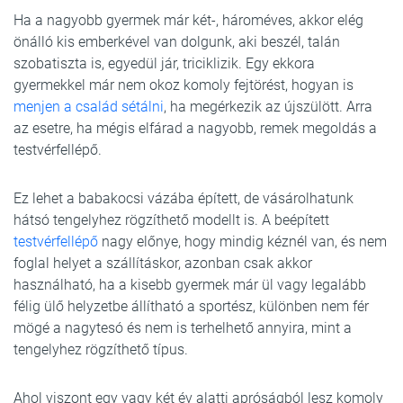
Ha a nagyobb gyermek már két-, hároméves, akkor elég
önálló kis emberkével van dolgunk, aki beszél, talán
szobatiszta is, egyedül jár, triciklizik. Egy ekkora
gyermekkel már nem okoz komoly fejtörést, hogyan is
menjen a család sétálni
, ha megérkezik az újszülött. Arra
az esetre, ha mégis elfárad a nagyobb, remek megoldás a
testvérfellépő.
Ez lehet a babakocsi vázába épített, de vásárolhatunk
hátsó tengelyhez rögzíthető modellt is. A beépített
testvérfellépő
nagy előnye, hogy mindig kéznél van, és nem
foglal helyet a szállításkor, azonban csak akkor
használható, ha a kisebb gyermek már ül vagy legalább
félig ülő helyzetbe állítható a sportész, különben nem fér
mögé a nagytesó és nem is terhelhető annyira, mint a
tengelyhez rögzíthető típus.
Ahol viszont egy vagy két év alatti apróságból lesz komoly