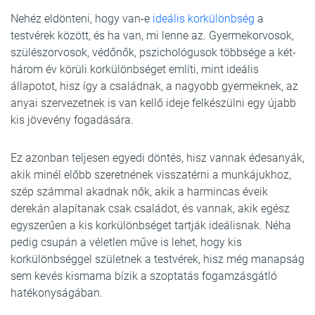
Nehéz eldönteni, hogy van-e
ideális korkülönbség
a
testvérek között, és ha van, mi lenne az. Gyermekorvosok,
szülészorvosok, védőnők, pszichológusok többsége a két-
három év körüli korkülönbséget említi, mint ideális
állapotot, hisz így a családnak, a nagyobb gyermeknek, az
anyai szervezetnek is van kellő ideje felkészülni egy újabb
kis jövevény fogadására.
Ez azonban teljesen egyedi döntés, hisz vannak édesanyák,
akik minél előbb szeretnének visszatérni a munkájukhoz,
szép számmal akadnak nők, akik a harmincas éveik
derekán alapítanak csak családot, és vannak, akik egész
egyszerűen a kis korkülönbséget tartják ideálisnak. Néha
pedig csupán a véletlen műve is lehet, hogy kis
korkülönbséggel születnek a testvérek, hisz még manapság
sem kevés kismama bízik a szoptatás fogamzásgátló
hatékonyságában.