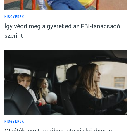
KISGYEREK
Így védd meg a gyereked az FBI-tanácsadó
szerint
KISGYEREK
Öt játék, amit autóban, utazás közben is