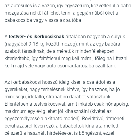
az autósülés is a vázon, így egyszerűen, közvetlenül a baba
mozgatása nélkül át lehet tenni a gépjárműből őket a
babakocsiba vagy vissza az autóba.
A
testvér- és ikerkocsiknak
általában nagyobb a súlyuk
(nagyjából 9-18 kg között mozog), mint az egy babára
szabott társaiknak, de a méretük mindenféleképpen
kiterjedtebb, így feltétlenül meg kell mérni, főleg ha liftezni
kell majd vele vagy autó csomagtartójába szállítani.
Az ikerbabakocsi hosszú ideig kíséri a családot és a
gyerekeket, nagy terhelésnek kitéve, így hasznos, ha jó
minőségű, időtálló, strapabíró darabot választunk.
Ellentétben a testvérkocsival, amit inkább csak hónapokig,
maximum egy évig lehet jól kihasználni (kivétel az
egyszemélyessé alakítható modell). Rövidtávú, átmeneti
beruházásról lévén szó, a bababoltok kínálata mellett
célszerű a használt hirdetéseket is böngészni, ezzel