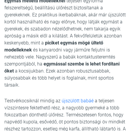
Egymás melletti modelleknél
teljesen egyforma
felszereltségű, beállítású ülőrészt biztosítanak a
gyerekeknek. Ez praktikus ikerbabáknak, akár már újszülött
kortól használható és nagy előnye, hogy látják egymást a
gyerekek, és szabadon nézelődhetnek, nem takarja egyik
apróság a másik elől a kilátást. A fekvőfelületük azonban
keskenyebb, mint a
piciket egymás mögé ültető
modelleknek
és kanyarodni vagy járműre feljutni is
nehezebb vele. Nagyszerű a babák kontaktusteremtés
szempontjából, ha
egymással szembe is lehet fordítani
őket
a kocsijukban. Ezek azonban robusztusabbak,
súlyosabbak és több helyet is foglalnak, mint sportos
társaik.
Testvérkocsiknál mindig az
újszülött babáé
a teljesen
vízszintesre fektethető rész, a nagyobb gyermeké a több
fokozatban dönthető ülőrész. Természetesen fontos, hogy
napvédő kupola, esővédő, öt pontos biztonsági öv mindkét
részhez tartozzon, esetleg még karfa, állítható lábtartó is. A