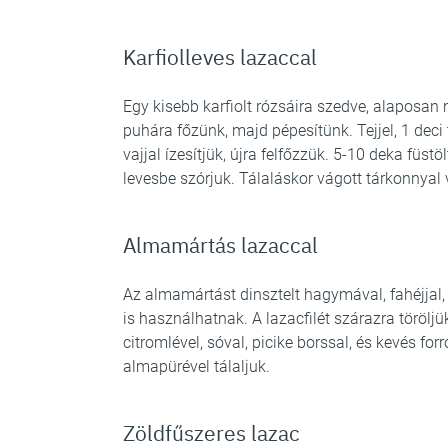
Karfiolleves lazaccal
Egy kisebb karfiolt rózsáira szedve, alaposan 
puhára főzünk, majd pépesítünk. Tejjel, 1 deci te
vajjal ízesítjük, újra felfőzzük. 5-10 deka füst
levesbe szórjuk. Tálaláskor vágott tárkonnyal
Almamártás lazaccal
Az almamártást dinsztelt hagymával, fahéjjal, ci
is használhatnak. A lazacfilét szárazra törölj
citromlével, sóval, picike borssal, és kevés for
almapürével tálaljuk.
Zöldfűszeres lazac