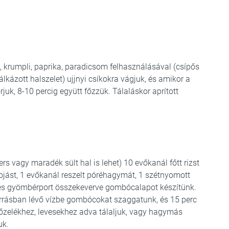
krumpli, paprika, paradicsom felhasználásával (csípős
álkázott halszelet) ujjnyi csíkokra vágjuk, és amikor a
juk, 8-10 percig együtt főzzük. Tálaláskor aprított
rs vagy maradék sült hal is lehet) 10 evőkanál főtt rizst
 tojást, 1 evőkanál reszelt póréhagymát, 1 szétnyomott
 és gyömbérport összekeverve gombócalapot készítünk.
forrásban lévő vízbe gombócokat szaggatunk, és 15 perc
 főzelékhez, levesekhez adva tálaljuk, vagy hagymás
uk.