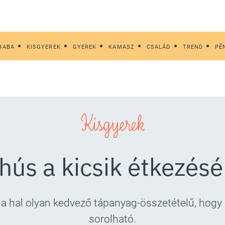
BABA
KISGYEREK
GYEREK
KAMASZ
CSALÁD
TREND
PÉ
Kisgyerek
hús a kicsik étkezés
a hal olyan kedvező tápanyag-összetételű, hogy
sorolható.