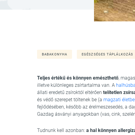
BABAKONYHA
EGÉSZSÉGES TÁPLÁLKOZÁS
Teljes értékű és könnyen emészthető
, magas
illetve különleges zsírtartalma van. A
halhúsb
állati eredetű zsíroktól eltérően
telítetlen zsí
és védő szerepet töltenek be (a
magzati életb
fejlődésében, később az érelmeszesedés, a d
Gazdag ásványi anyagokban (vas, cink, szelén,
Tudnunk kell azonban:
a hal könnyen allergiz