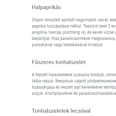
Halpaprikás
Olajon dinsztelt aprított hagymából, sóval, é
paprika hozzáadása nélkül. Teszünk bele 2 ev
angolna, harcsa, pisztráng is), és kevés vízzel 
besűrítjük, friss paradicsomlével meglocsolv
puliszkával vagy köleskásával kínáljuk.
Fűszeres tonhalszelet
A filézett halszeleteket szárazra töröljük, cit
tálba rakjuk. Beszórjuk vágott zöldpetrezselyem
tojássárgája és reszelt sajt keverékével leöntj
sütjük. Krumplipürével és paradicsomsalátával
Tonhalszeletek lecsóval