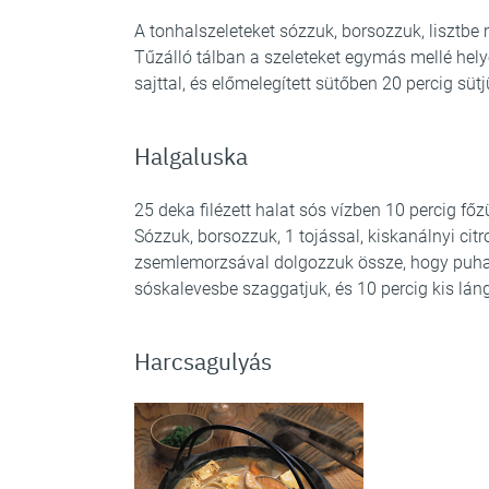
A tonhalszeleteket sózzuk, borsozzuk, lisztbe 
Tűzálló tálban a szeleteket egymás mellé helye
sajttal, és előmelegített sütőben 20 percig sütjü
Halgaluska
25 deka filézett halat sós vízben 10 percig fő
Sózzuk, borsozzuk, 1 tojással, kiskanálnyi cit
zsemlemorzsával dolgozzuk össze, hogy puha 
sóskalevesbe szaggatjuk, és 10 percig kis lán
Harcsagulyás