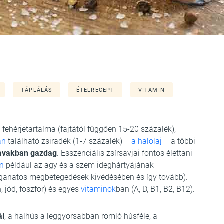
TÁPLÁLÁS
ÉTELRECEPT
VITAMIN
 fehérjetartalma (fajtától függően 15-20 százalék),
an
található zsiradék (1-7 százalék) –
a halolaj
– a többi
rsavakban gazdag
. Esszenciális zsírsavjai fontos élettani
en
például az agy és a szem ideghártyájának
aganatos megbetegedések kivédésében és így tovább).
 jód, foszfor) és egyes
vitaminok
ban (A, D, B1, B2, B12).
ál
, a halhús a leggyorsabban romló húsféle, a