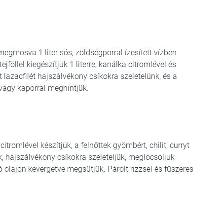
megmosva 1 liter sós, zöldségporral ízesített vízben
jföllel kiegészítjük 1 literre, kanálka citromlével és
ölt lazacfilét hajszálvékony csíkokra szeletelünk, és a
 vagy kaporral meghintjük.
tromlével készítjük, a felnőttek gyömbért, chilit, curryt
ük, hajszálvékony csíkokra szeleteljük, meglocsoljuk
ró olajon kevergetve megsütjük. Párolt rizzsel és fűszeres