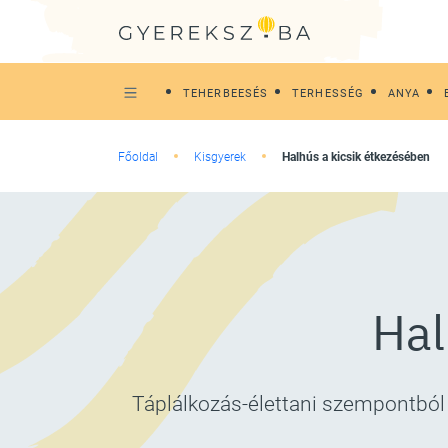
TEHERBEESÉS
TERHESSÉG
ANYA
Főoldal
Kisgyerek
Halhús a kicsik étkezésében
Hal
Táplálkozás-élettani szempontból 