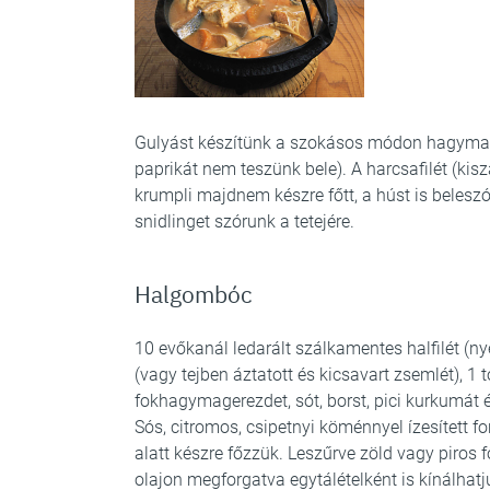
Gulyást készítünk a szokásos módon hagyma, 
paprikát nem teszünk bele). A harcsafilét (kisz
krumpli majdnem készre főtt, a húst is beleszór
snidlinget szórunk a tetejére.
Halgombóc
10 evőkanál ledarált szálkamentes halfilét (nye
(vagy tejben áztatott és kicsavart zsemlét), 1
fokhagymagerezdet, sót, borst, pici kurkumát
Sós, citromos, csipetnyi köménnyel ízesített 
alatt készre főzzük. Leszűrve zöld vagy piros
olajon megforgatva egytálételként is kínálhatj