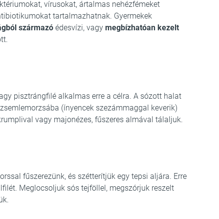
aktériumokat, vírusokat, ártalmas nehézfémeket
 antibiotikumokat tartalmazhatnak. Gyermekek
ságból származó
édesvízi, vagy
megbízhatóan kezelt
tt.
agy pisztrángfilé alkalmas erre a célra. A sózott halat
ajd zsemlemorzsába (ínyencek szezámmaggal keverik)
 krumplival vagy majonézes, fűszeres almával tálaljuk.
rssal fűszerezünk, és szétterítjük egy tepsi aljára. Erre
ilét. Meglocsoljuk sós tejföllel, megszórjuk reszelt
ük.