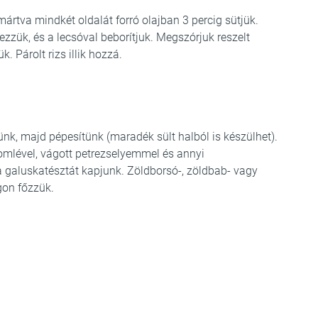
mártva mindkét oldalát forró olajban 3 percig sütjük.
zzük, és a lecsóval beborítjuk. Megszórjuk reszelt
k. Párolt rizs illik hozzá.
zünk, majd pépesítünk (maradék sült halból is készülhet).
romlével, vágott petrezselyemmel és annyi
galuskatésztát kapjunk. Zöldborsó-, zöldbab- vagy
gon főzzük.