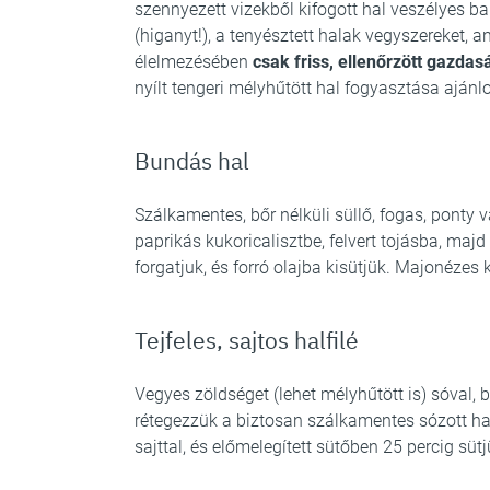
szennyezett vizekből kifogott hal veszélyes b
(higanyt!), a tenyésztett halak vegyszereket,
élelmezésében
csak friss, ellenőrzött gazda
nyílt tengeri mélyhűtött hal fogyasztása ajánlo
Bundás hal
Szálkamentes, bőr nélküli süllő, fogas, ponty v
paprikás kukoricalisztbe, felvert tojásba, m
forgatjuk, és forró olajba kisütjük. Majonézes
Tejfeles, sajtos halfilé
Vegyes zöldséget (lehet mélyhűtött is) sóval, bo
rétegezzük a biztosan szálkamentes sózott half
sajttal, és előmelegített sütőben 25 percig sütj