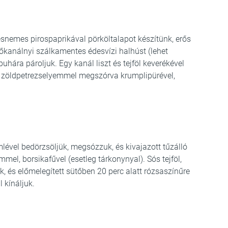
desnemes pirospaprikával pörköltalapot készítünk, erős
őkanálnyi szálkamentes édesvízi halhúst (lehet
puhára pároljuk. Egy kanál liszt és tejföl keverékével
a, zöldpetrezselyemmel megszórva krumplipürével,
romlével bedörzsöljük, megsózzuk, és kivajazott tűzálló
mel, borsikafűvel (esetleg tárkonynyal). Sós tejföl,
ük, és előmelegített sütőben 20 perc alatt rózsaszínűre
 kínáljuk.