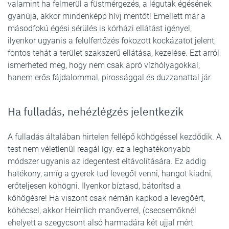
valamint ha felmerül a füstmérgezés, a légutak égésének
gyanúja, akkor mindenképp hívj mentőt! Emellett már a
másodfokú égési sérülés is kórházi ellátást igényel,
ilyenkor ugyanis a felülfertőzés fokozott kockázatot jelent,
fontos tehát a terület szakszerű ellátása, kezelése. Ezt arról
ismerheted meg, hogy nem csak apró vízhólyagokkal,
hanem erős fájdalommal, pirossággal és duzzanattal jár.
Ha fulladás, nehézlégzés jelentkezik
A fulladás általában hirtelen fellépő köhögéssel kezdődik. A
test nem véletlenül reagál így: ez a leghatékonyabb
módszer ugyanis az idegentest eltávolítására. Ez addig
hatékony, amíg a gyerek tud levegőt venni, hangot kiadni,
erőteljesen köhögni. Ilyenkor bíztasd, bátorítsd a
köhögésre! Ha viszont csak némán kapkod a levegőért,
köhécsel, akkor Heimlich manőverrel, (csecsemőknél
ehelyett a szegycsont alsó harmadára két ujjal mért