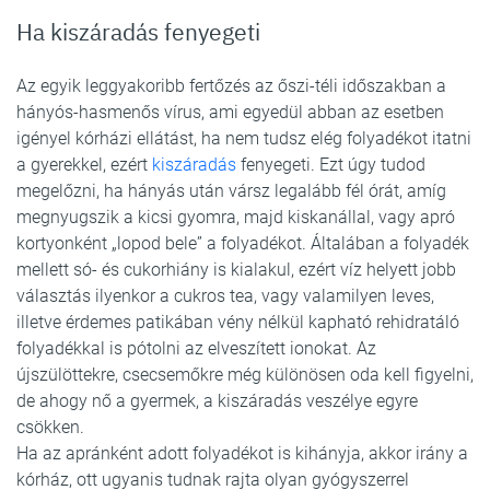
Ha kiszáradás fenyegeti
Az egyik leggyakoribb fertőzés az őszi-téli időszakban a
hányós-hasmenős vírus, ami egyedül abban az esetben
igényel kórházi ellátást, ha nem tudsz elég folyadékot itatni
a gyerekkel, ezért
kiszáradás
fenyegeti. Ezt úgy tudod
megelőzni, ha hányás után vársz legalább fél órát, amíg
megnyugszik a kicsi gyomra, majd kiskanállal, vagy apró
kortyonként „lopod bele” a folyadékot. Általában a folyadék
mellett só- és cukorhiány is kialakul, ezért víz helyett jobb
választás ilyenkor a cukros tea, vagy valamilyen leves,
illetve érdemes patikában vény nélkül kapható rehidratáló
folyadékkal is pótolni az elveszített ionokat. Az
újszülöttekre, csecsemőkre még különösen oda kell figyelni,
de ahogy nő a gyermek, a kiszáradás veszélye egyre
csökken.
Ha az apránként adott folyadékot is kihányja, akkor irány a
kórház, ott ugyanis tudnak rajta olyan gyógyszerrel