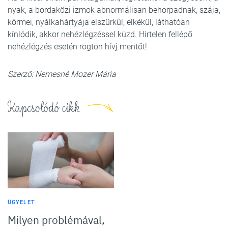
nyak, a bordaközi izmok abnormálisan behorpadnak, szája,
körmei, nyálkahártyája elszürkül, elkékül, láthatóan
kínlódik, akkor nehézlégzéssel küzd. Hirtelen fellépő
nehézlégzés esetén rögtön hívj mentőt!
Szerző: Nemesné Mozer Mária
Kapcsolódó cikk
ÜGYELET
Milyen problémával,