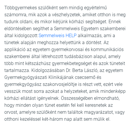
Többgyermekes szülőként sem mindig egyértelmű
számomra, mik azok a vészhelyzetek, amiket otthon is meg
tudunk oldani, és mikor kérjünk kórházi segítséget. Ennek
eldöntésében segíthet a Semmelweis Egyetem szakemberei
által kidolgozott
Semmelweis HELP
alkalmazás, ami a
tünetek alapján meghozza helyettünk a döntést. Az
applikáció az egyetem gyermekorvosai és kommunikációs
szakemberei által létrehozott tudásbázison alapul, amely
több mint kétszázhúsz gyermekbetegséget és azok tüneteit
tartalmazza. Kidolgozásában Dr. Berta László, az egyetem
Gyermekgyógyászati Klinikájának csecsemő és
gyermekgyógyász szakorvosjelöltje is részt vett, ezért vele
vesszük most sorra azokat a helyzeteket, amik mindenképp
kórházi ellátást igényelnek. Összességében elmondható,
hogy minden olyan tünet esetén fel kell keresnetek az
orvost, amelyre szülőként nem találtok magyarázatot, vagy
otthoni kezeléssel két-három nap alatt sem múlik el.