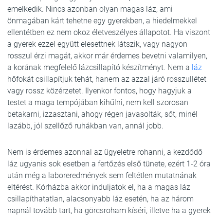
emelkedik. Nincs azonban olyan magas láz, ami
önmagában kárt tehetne egy gyerekben, a hiedelmekkel
ellentétben ez nem okoz életveszélyes állapotot. Ha viszont
a gyerek ezzel együtt elesettnek látszik, vagy nagyon
rosszul érzi magát, akkor már érdemes bevetni valamilyen,
a korának megfelelő lázcsillapító készítményt. Nem a
láz
hőfokát csillapítjuk tehát, hanem az azzal járó rosszullétet
vagy rossz közérzetet. Ilyenkor fontos, hogy hagyjuk a
testet a maga tempójában kihűlni, nem kell szorosan
betakarni, izzasztani, ahogy régen javasolták, sőt, minél
lazább, jól szellőző ruhákban van, annál jobb.
Nem is érdemes azonnal az ügyeletre rohanni, a kezdődő
láz ugyanis sok esetben a fertőzés első tünete, ezért 1-2 óra
után még a laboreredmények sem feltétlen mutatnának
eltérést. Kórházba akkor induljatok el, ha a magas láz
csillapíthatatlan, alacsonyabb láz esetén, ha az három
napnál tovább tart, ha görcsroham kíséri, illetve ha a gyerek