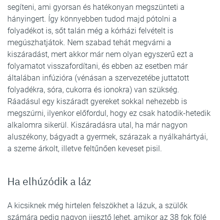
segíteni, ami gyorsan és hatékonyan megszünteti a
hányingert. Így könnyebben tudod majd pótolni a
folyadékot is, sőt talán még a kórházi felvételt is
megúszhatjátok. Nem szabad tehát megvárni a
kiszáradást, mert akkor már nem olyan egyszerű ezt a
folyamatot visszafordítani, és ebben az esetben már
általában infúzióra (vénásan a szervezetébe juttatott
folyadékra, sóra, cukorra és ionokra) van szükség.
Ráadásul egy kiszáradt gyereket sokkal nehezebb is
megszúrni, ilyenkor előfordul, hogy ez csak hatodik-hetedik
alkalomra sikerül. Kiszáradásra utal, ha már nagyon
aluszékony, bágyadt a gyermek, szárazak a nyálkahártyái,
a szeme árkolt, illetve feltűnően keveset pisil.
Ha elhúzódik a láz
A kicsiknek még hirtelen felszökhet a lázuk, a szülők
számára pedig nagyon ijesztő lehet, amikor az 38 fok fölé