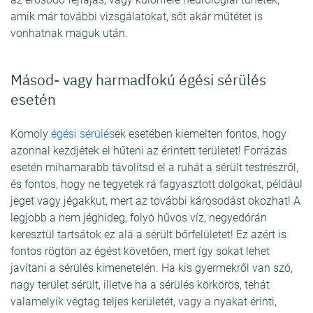
amik már további vizsgálatokat, sőt akár műtétet is
vonhatnak maguk után.
Másod- vagy harmadfokú égési sérülés
esetén
Komoly
égési sérülés
ek esetében kiemelten fontos, hogy
azonnal kezdjétek el hűteni az érintett területet! Forrázás
esetén mihamarabb távolítsd el a ruhát a sérült testrészről,
és fontos, hogy ne tegyetek rá fagyasztott dolgokat, például
jeget vagy jégakkut, mert az további károsodást okozhat! A
legjobb a nem jéghideg, folyó hűvös víz, negyedórán
keresztül tartsátok ez alá a sérült bőrfelületet! Ez azért is
fontos rögtön az égést követően, mert így sokat lehet
javítani a sérülés kimenetelén. Ha kis gyermekről van szó,
nagy terület sérült, illetve ha a sérülés körkörös, tehát
valamelyik végtag teljes kerületét, vagy a nyakat érinti,