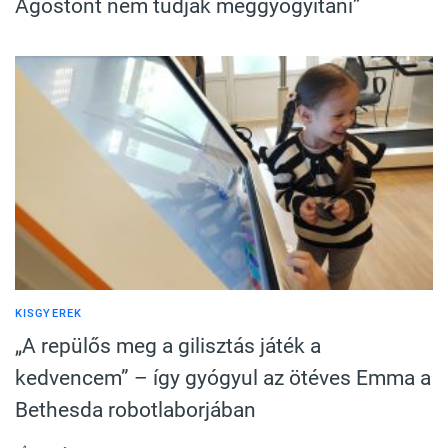
Ágostont nem tudják meggyógyítani”
KISGYEREK
„A repülős meg a gilisztás játék a
kedvencem” – így gyógyul az ötéves Emma a
Bethesda robotlaborjában