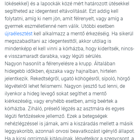
lökésekkel) és a lapockák közé mért határozott ütésekkel
segítheted az idegentest eltávolítását. Ezt addig kell
folytatni, amíg ki nem jön, amit félrenyelt, vagy amíg a
gyermek eszméletlenné nem válik. Utóbbi esetben
újraélesztést
kell alkalmazz a mentő érkezéséig. Ha sikerül
megszabadítani az idegentesttől, akkor utólag is
mindenképp el kell vinni a kórházba, hogy kiderítsék, nincs-
e visszamaradt darabka, vagy légúti sérülés.
Nagyon hasonlít a félrenyelésre a krupp. Általában
hidegebb időkben, éjszaka vagy hajnalban, hirtelen
jelentkezik. Rekedtségről, ugató köhögésről, sípoló, hörgő
légvételről lehet felismerni. Nagyon ijesztő tud lenni, de
ilyenkor a hideg levegő sokat segíthet a mentő
kiérkezéséig, vagy enyhébb esetben, amíg beértek a
kórházba. Ziháló, préselő légzés az asztmára és egyes
légúti fertőzésekre jellemző. Ezek a betegségek
nehézlégzéssel is járnak, ami a kiszáradás mellett a másik
leggyakoribb, azonnali orvosi beavatkozást igénylő állapot.
Ha a kicsi orrcimpái kitágulnak, légvételkor a szegycsont, a