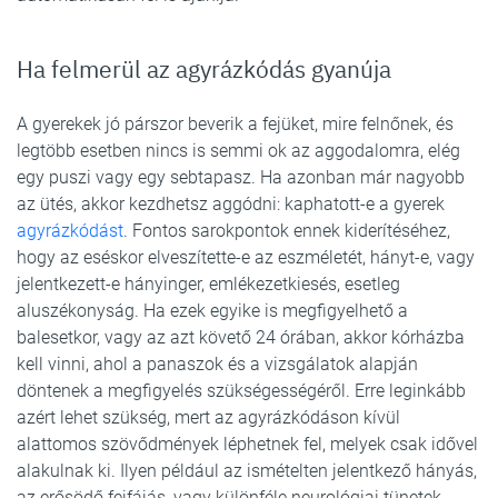
Ha felmerül az agyrázkódás gyanúja
A gyerekek jó párszor beverik a fejüket, mire felnőnek, és
legtöbb esetben nincs is semmi ok az aggodalomra, elég
egy puszi vagy egy sebtapasz. Ha azonban már nagyobb
az ütés, akkor kezdhetsz aggódni: kaphatott-e a gyerek
agyrázkódást
. Fontos sarokpontok ennek kiderítéséhez,
hogy az eséskor elveszítette-e az eszméletét, hányt-e, vagy
jelentkezett-e hányinger, emlékezetkiesés, esetleg
aluszékonyság. Ha ezek egyike is megfigyelhető a
balesetkor, vagy az azt követő 24 órában, akkor kórházba
kell vinni, ahol a panaszok és a vizsgálatok alapján
döntenek a megfigyelés szükségességéről. Erre leginkább
azért lehet szükség, mert az agyrázkódáson kívül
alattomos szövődmények léphetnek fel, melyek csak idővel
alakulnak ki. Ilyen például az ismételten jelentkező hányás,
az erősödő fejfájás, vagy különféle neurológiai tünetek,