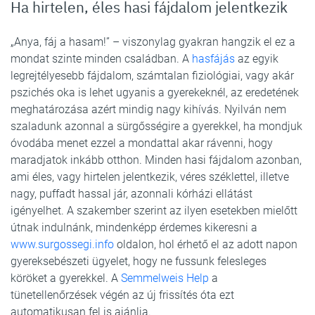
Ha hirtelen, éles hasi fájdalom jelentkezik
„Anya, fáj a hasam!” – viszonylag gyakran hangzik el ez a
mondat szinte minden családban. A
hasfájás
az egyik
legrejtélyesebb fájdalom, számtalan fiziológiai, vagy akár
pszichés oka is lehet ugyanis a gyerekeknél, az eredetének
meghatározása azért mindig nagy kihívás. Nyilván nem
szaladunk azonnal a sürgősségire a gyerekkel, ha mondjuk
óvodába menet ezzel a mondattal akar rávenni, hogy
maradjatok inkább otthon. Minden hasi fájdalom azonban,
ami éles, vagy hirtelen jelentkezik, véres széklettel, illetve
nagy, puffadt hassal jár, azonnali kórházi ellátást
igényelhet. A szakember szerint az ilyen esetekben mielőtt
útnak indulnánk, mindenképp érdemes kikeresni a
www.surgossegi.info
oldalon, hol érhető el az adott napon
gyereksebészeti ügyelet, hogy ne fussunk felesleges
köröket a gyerekkel. A
Semmelweis Help
a
tünetellenőrzések végén az új frissítés óta ezt
automatikusan fel is ajánlja.