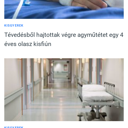
KISGYEREK
Tévedésből hajtottak végre agyműtétet egy 4
éves olasz kisfiún
KISGYEREK