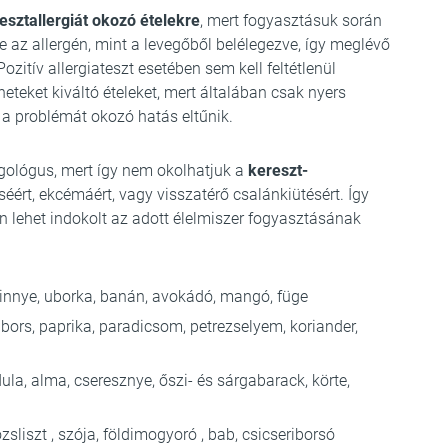
esztallergiát okozó ételekre
, mert fogyasztásuk során
az allergén, mint a levegőből belélegezve, így meglévő
ozitív allergiateszt esetében sem kell feltétlenül
neteket kiváltó ételeket, mert általában csak nyers
a problémát okozó hatás eltűnik.
rgológus, mert így nem okolhatjuk a
kereszt-
éért, ekcémáért, vagy visszatérő csalánkiütésért. Így
en lehet indokolt az adott élelmiszer fogyasztásának
innye, uborka, banán, avokádó, mangó, füge
bors, paprika, paradicsom, petrezselyem, koriander,
la, alma, cseresznye, őszi- és sárgabarack, körte,
zsliszt , szója, földimogyoró , bab, csicseriborsó