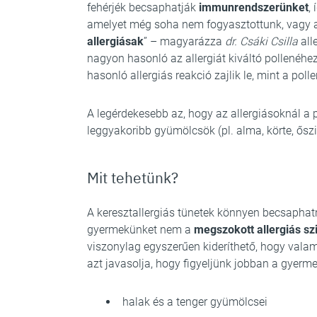
fehérjék becsaphatják
immunrendszerünket
,
amelyet még soha nem fogyasztottunk, vagy a
allergiásak
” – magyarázza
dr. Csáki Csilla
all
nagyon hasonló az allergiát kiváltó pollenéhez
hasonló allergiás reakció zajlik le, mint a poll
A legérdekesebb az, hogy az allergiásoknál a p
leggyakoribb gyümölcsök (pl. alma, körte, őszi
Mit tehetünk?
A keresztallergiás tünetek könnyen becsaphat
gyermekünket nem a
megszokott allergiás s
viszonylag egyszerűen kideríthető, hogy valam
azt javasolja, hogy figyeljünk jobban a gyerme
halak és a tenger gyümölcsei