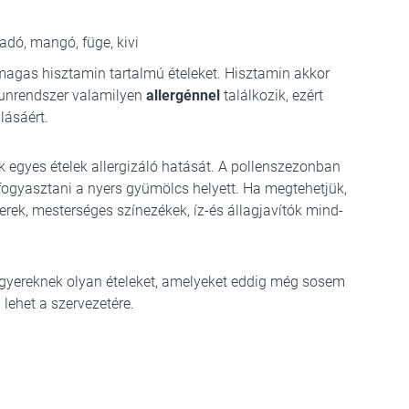
dó, mangó, füge, kivi
magas hisztamin tartalmú ételeket. Hisztamin akkor
munrendszer valamilyen
allergénnel
találkozik, ezért
lásáért.
ük egyes ételek allergizáló hatását. A pollenszezonban
ogyasztani a nyers gyümölcs helyett. Ha megtehetjük,
erek, mesterséges színezékek, íz-és állagjavítók mind-
 gyereknek olyan ételeket, amelyeket eddig még sosem
 lehet a szervezetére.