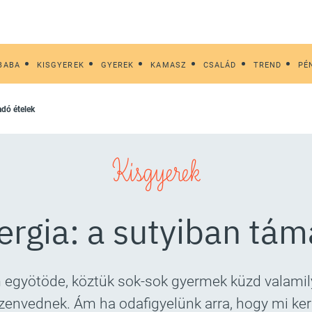
BABA
KISGYEREK
GYEREK
KAMASZ
CSALÁD
TREND
PÉ
adó ételek
Kisgyerek
ergia: a sutyiban tá
gyötöde, köztük sok-sok gyermek küzd valamilye
zenvednek. Ám ha odafigyelünk arra, hogy mi kerü