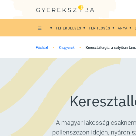
TEHERBEESÉS
TERHESSÉG
ANYA
Főoldal
Kisgyerek
Keresztallergia: a sutyiban tám
Keresztall
A magyar lakosság csaknem e
pollenszezon idején, nyáron s