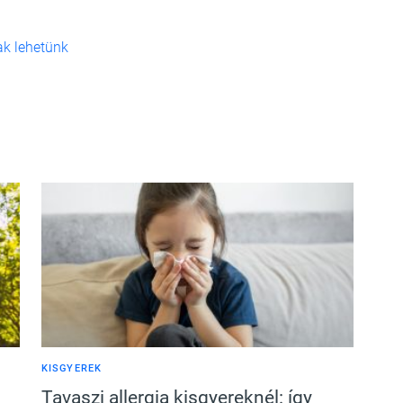
ak lehetünk
KISGYEREK
Tavaszi allergia kisgyereknél: így