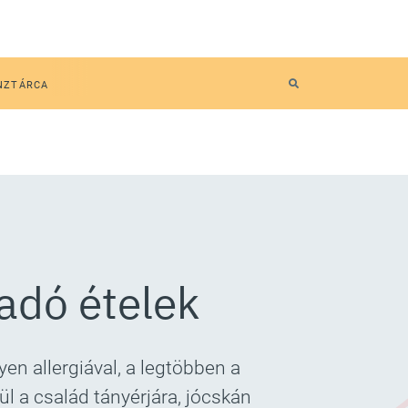
NZTÁRCA
madó ételek
n allergiával, a legtöbben a
l a család tányérjára, jócskán