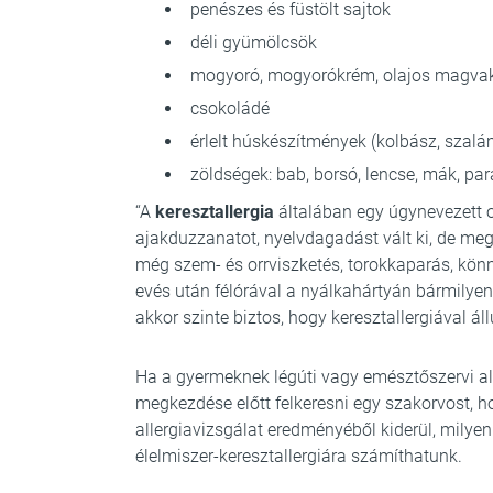
penészes és füstölt sajtok
déli gyümölcsök
mogyoró, mogyorókrém, olajos magva
csokoládé
érlelt húskészítmények (kolbász, szalám
zöldségek: bab, borsó, lencse, mák, pa
“A
keresztallergia
általában egy úgynevezett or
ajakduzzanatot, nyelvdagadást vált ki, de meg
még szem- és orrviszketés, torokkaparás, könn
evés után félórával a nyálkahártyán bármilyen 
akkor szinte biztos, hogy keresztallergiával á
Ha a gyermeknek légúti vagy emésztőszervi al
megkezdése előtt felkeresni egy szakorvost, ho
allergiavizsgálat eredményéből kiderül, milyen 
élelmiszer-keresztallergiára számíthatunk.