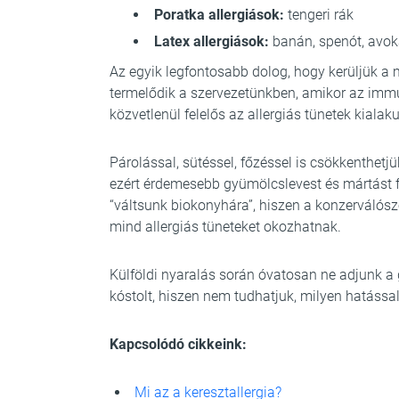
Poratka allergiások:
tengeri rák
Latex allergiások:
banán, spenót, avoka
Az egyik legfontosabb dolog, hogy kerüljük a 
termelődik a szervezetünkben, amikor az im
közvetlenül felelős az allergiás tünetek kialaku
Párolással, sütéssel, főzéssel is csökkenthetj
ezért érdemesebb gyümölcslevest és mártást f
“váltsunk biokonyhára”, hiszen a konzerválósz
mind allergiás tüneteket okozhatnak.
Külföldi nyaralás során óvatosan ne adjunk a
kóstolt, hiszen nem tudhatjuk, milyen hatással
Kapcsolódó cikkeink:
Mi az a keresztallergia?