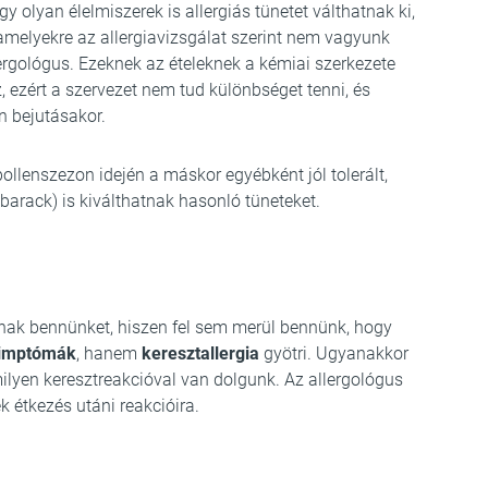
 így olyan élelmiszerek is allergiás tünetet válthatnak ki,
melyekre az allergiavizsgálat szerint nem vagyunk
ergológus. Ezeknek az ételeknek a kémiai szerkezete
, ezért a szervezet nem tud különbséget tenni, és
en bejutásakor.
ollenszezon idején a máskor egyébként jól tolerált,
barack) is kiválthatnak hasonló tüneteket.
nak bennünket, hiszen fel sem merül bennünk, hogy
zimptómák
, hanem
keresztallergia
gyötri. Ugyanakkor
ilyen keresztreakcióval van dolgunk. Az allergológus
k étkezés utáni reakcióira.