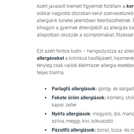
Azért javasolt kiemelt figyelmet fordítani a
ker
sokkal nagyobb dózisban kerül szervezetünkbe 
allergiánk tünetei jelentősen felerősödhetnek. P
kihagyni a gyermek étrendjéből az allergiás tü
állapotban okozzák a szimptómákat, főzéssel 
Ezt azért fontos tudni – hangsúlyozza az alle
allergéneket
a krónikus hasfájásért, hasmenés
tényleg csak valódi élelmiszer allergia esetéb
teljes tilalma.
Parlagfű allergiások:
görög- és sárgad
Fekete üröm allergiások:
kömény, chili
kapor, zeller
Nyírfa allergiások:
mogyoró, dió, mandu
szilva, meggy, kivi, kókuszdió
Pázsitfű allergiások:
borsó, búza- és ro