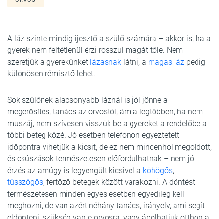
ORVOS
A láz szinte mindig ijesztő a szülő számára – akkor is, ha a
gyerek nem feltétlenül érzi rosszul magát tőle. Nem
szeretjük a gyerekünket
lázasnak
látni, a
magas láz
pedig
különösen rémisztő lehet.
Sok szülőnek alacsonyabb láznál is jól jönne a
megerősítés, tanács az orvostól, ám a legtöbben, ha nem
muszáj, nem szívesen visszük be a gyereket a rendelőbe a
többi beteg közé. Jó esetben telefonon egyeztetett
időpontra vihetjük a kicsit, de ez nem mindenhol megoldott,
és csúszások természetesen előfordulhatnak – nem jó
érzés az amúgy is legyengült kicsivel a
köhögős
,
tüsszögős
, fertőző betegek között várakozni. A döntést
természetesen minden egyes esetben egyedileg kell
meghozni, de van azért néhány tanács, irányelv, ami segít
eldönteni, szükség van-e orvosra, vagy ápolhatjuk otthon a