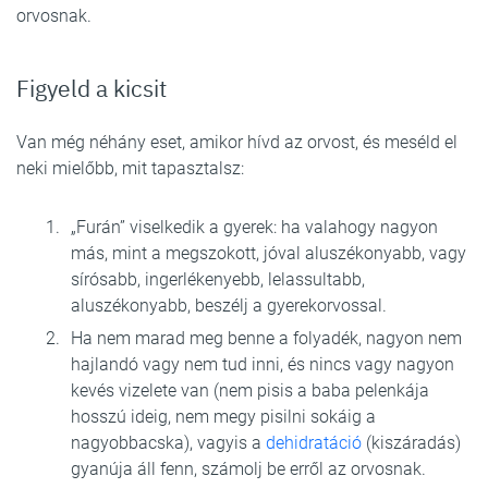
orvosnak.
Figyeld a kicsit
Van még néhány eset, amikor hívd az orvost, és meséld el
neki mielőbb, mit tapasztalsz:
„Furán” viselkedik a gyerek: ha valahogy nagyon
más, mint a megszokott, jóval aluszékonyabb, vagy
sírósabb, ingerlékenyebb, lelassultabb,
aluszékonyabb, beszélj a gyerekorvossal.
Ha nem marad meg benne a folyadék, nagyon nem
hajlandó vagy nem tud inni, és nincs vagy nagyon
kevés vizelete van (nem pisis a baba pelenkája
hosszú ideig, nem megy pisilni sokáig a
nagyobbacska), vagyis a
dehidratáció
(kiszáradás)
gyanúja áll fenn, számolj be erről az orvosnak.