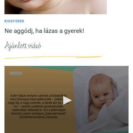
KISGYEREK
Ne aggódj, ha lázas a gyerek!
Ajánlott videó