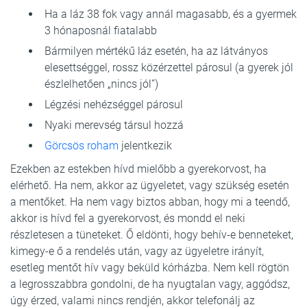
Ha a láz 38 fok vagy annál magasabb, és a gyermek
3 hónaposnál fiatalabb
Bármilyen mértékű láz esetén, ha az látványos
elesettséggel, rossz közérzettel párosul (a gyerek jól
észlelhetően „nincs jól”)
Légzési nehézséggel párosul
Nyaki merevség társul hozzá
Görcsös roham
jelentkezik
Ezekben az estekben hívd mielőbb a gyerekorvost, ha
elérhető. Ha nem, akkor az ügyeletet, vagy szükség esetén
a mentőket. Ha nem vagy biztos abban, hogy mi a teendő,
akkor is hívd fel a gyerekorvost, és mondd el neki
részletesen a tüneteket. Ő eldönti, hogy behív-e benneteket,
kimegy-e ő a rendelés után, vagy az ügyeletre irányít,
esetleg mentőt hív vagy beküld kórházba. Nem kell rögtön
a legrosszabbra gondolni, de ha nyugtalan vagy, aggódsz,
úgy érzed, valami nincs rendjén, akkor telefonálj az