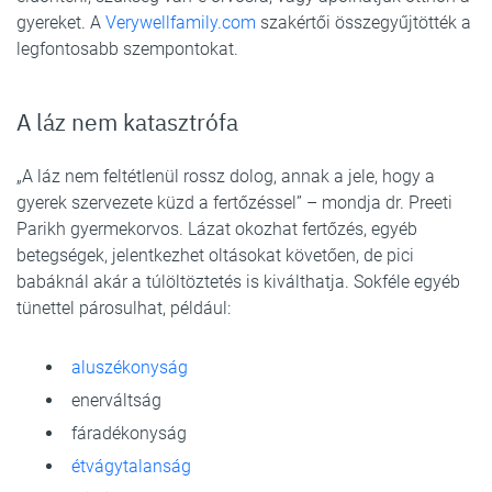
gyereket. A
Verywellfamily.com
szakértői összegyűjtötték a
legfontosabb szempontokat.
A láz nem katasztrófa
„A láz nem feltétlenül rossz dolog, annak a jele, hogy a
gyerek szervezete küzd a fertőzéssel” – mondja dr. Preeti
Parikh gyermekorvos. Lázat okozhat fertőzés, egyéb
betegségek, jelentkezhet oltásokat követően, de pici
babáknál akár a túlöltöztetés is kiválthatja. Sokféle egyéb
tünettel párosulhat, például:
aluszékonyság
enerváltság
fáradékonyság
étvágytalanság