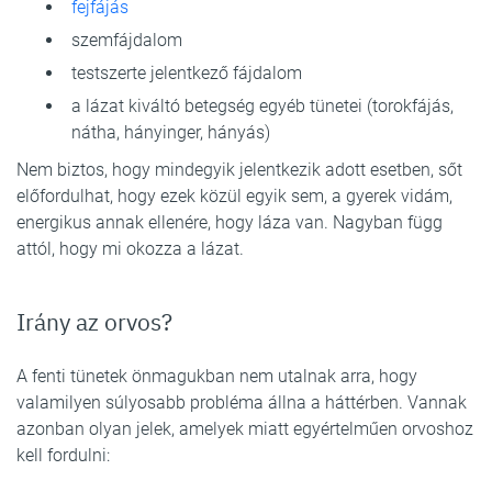
fejfájás
szemfájdalom
testszerte jelentkező fájdalom
a lázat kiváltó betegség egyéb tünetei (torokfájás,
nátha, hányinger, hányás)
Nem biztos, hogy mindegyik jelentkezik adott esetben, sőt
előfordulhat, hogy ezek közül egyik sem, a gyerek vidám,
energikus annak ellenére, hogy láza van. Nagyban függ
attól, hogy mi okozza a lázat.
Irány az orvos?
A fenti tünetek önmagukban nem utalnak arra, hogy
valamilyen súlyosabb probléma állna a háttérben. Vannak
azonban olyan jelek, amelyek miatt egyértelműen orvoshoz
kell fordulni: