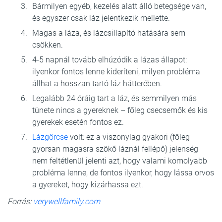
Bármilyen egyéb, kezelés alatt álló betegsége van,
és egyszer csak láz jelentkezik mellette.
Magas a láza, és lázcsillapító hatására sem
csökken.
4-5 napnál tovább elhúzódik a lázas állapot:
ilyenkor fontos lenne kideríteni, milyen probléma
állhat a hosszan tartó láz hátterében.
Legalább 24 óráig tart a láz, és semmilyen más
tünete nincs a gyereknek – főleg csecsemők és kis
gyerekek esetén fontos ez.
Lázgörcse
volt: ez a viszonylag gyakori (főleg
gyorsan magasra szökő láznál fellépő) jelenség
nem feltétlenül jelenti azt, hogy valami komolyabb
probléma lenne, de fontos ilyenkor, hogy lássa orvos
a gyereket, hogy kizárhassa ezt.
Forrás:
verywellfamily.com