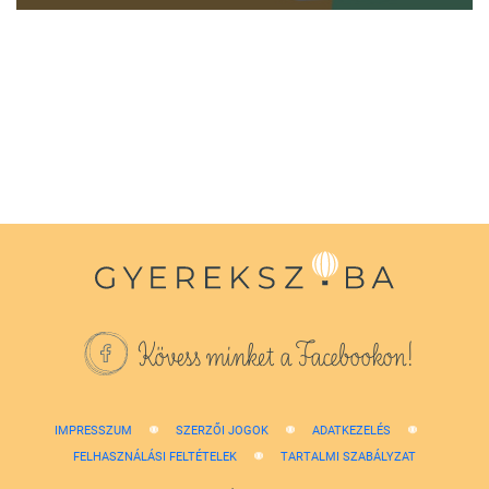
0
seconds
of
1
minute,
38
seconds
Kövess minket a Facebookon!
IMPRESSZUM
SZERZŐI JOGOK
ADATKEZELÉS
FELHASZNÁLÁSI FELTÉTELEK
TARTALMI SZABÁLYZAT