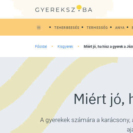
TEHERBEESÉS
TERHESSÉG
ANYA
Főoldal
Kisgyerek
Miért jó, ha hisz a gyerek a J
Miért jó,
A gyerekek számára a karácsony, 
aj