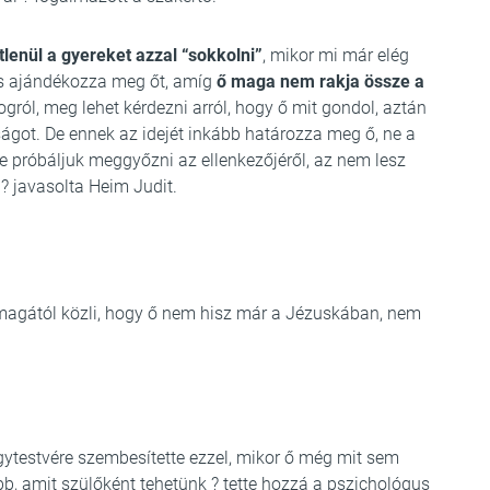
tlenül a gyereket azzal “sokkolni”
, mikor mi már elég
us ajándékozza meg őt, amíg
ő maga nem rakja össze a
ogról, meg lehet kérdezni arról, hogy ő mit gondol, aztán
ságot. De ennek az idejét inkább határozza meg ő, ne a
e próbáljuk meggyőzni az ellenkezőjéről, az nem lesz
 ? javasolta Heim Judit.
agától közli, hogy ő nem hisz már a Jézuskában, nem
gytestvére szembesítette ezzel, mikor ő még mit sem
obb, amit szülőként tehetünk ? tette hozzá a pszichológus