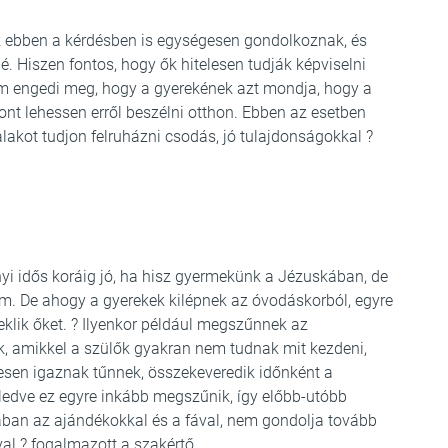
ők ebben a kérdésben is egységesen gondolkoznak, és
é. Hiszen fontos, hogy ők hitelesen tudják képviselni
nem engedi meg, hogy a gyerekének azt mondja, hogy a
ont lehessen erről beszélni otthon. Ebben az esetben
akot tudjon felruházni csodás, jó tulajdonságokkal ?
yi idős koráig jó, ha hisz gyermekünk a Jézuskában, de
um. De ahogy a gyerekek kilépnek az óvodáskorból, egyre
lik őket. ? Ilyenkor például megszűnnek az
k, amikkel a szülők gyakran nem tudnak mit kezdeni,
esen igaznak tűnnek, összekeveredik időnként a
zeledve ez egyre inkább megszűnik, így előbb-utóbb
ójában az ajándékokkal és a fával, nem gondolja tovább
al ? fogalmazott a szakértő.