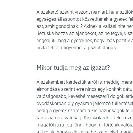
A szakértő szerint viszont nem árt, ha a szül
egységes álláspontot közvetítenek a gyerek fel
azt, amit gondolnak. ? Akinek a vallási hite 
Jézuska hozza az ajándékot, az ne tegye, visz
engedjük meg a gyereknek, hogy más pozitív al
hívta fel rá a figyelmet a pszichológus.
Mikor tudja meg az igazat?
A szakembert kérdeztük arról is, meddig, menn
elmondása szerint erre nincs egy konkrét dát
valóságosabb, kevésbé meseszerű dolgok érdek
óvodáskorban oly gyakran jellemző füllentése
pedig a gyerek számára a kis hazugságok telj
fantázia és a valóság. Kisiskolás kor felé kö
magától is rá fog jönni, hogy mi történik val
azt róluk, hogy a Jézuska hozza ezeket magáv