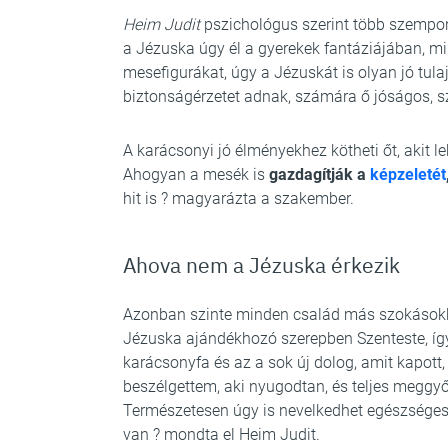
Heim Judit
pszichológus szerint több szempont
a Jézuska úgy él a gyerekek fantáziájában, mi
mesefigurákat, úgy a Jézuskát is olyan jó tu
biztonságérzetet adnak, számára ő jóságos, sz
A karácsonyi jó élményekhez kötheti őt, akit le
Ahogyan a mesék is
gazdagítják a
képzeletét
hit is ? magyarázta a szakember.
Ahova nem a Jézuska érkezik
Azonban szinte minden család más szokásokka
Jézuska ajándékhozó szerepben Szenteste, íg
karácsonyfa és az a sok új dolog, amit kapott,
beszélgettem, aki nyugodtan, és teljes megg
Természetesen úgy is nevelkedhet egészségese
van ? mondta el Heim Judit.