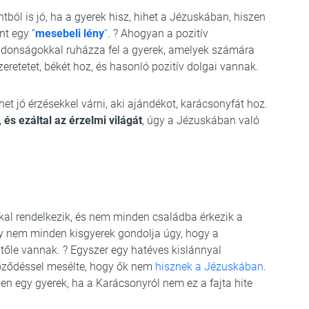
ból is jó, ha a gyerek hisz, hihet a Jézuskában, hiszen
nt egy “
mesebeli lény
“
. ? Ahogyan a pozitív
lajdonságokkal ruházza fel a gyerek, amelyek számára
eretetet, békét hoz, és hasonló pozitív dolgai vannak.
het jó érzésekkel várni, aki ajándékot, karácsonyfát hoz.
, és ezáltal az érzelmi világát
, úgy a Jézuskában való
l rendelkezik, és nem minden családba érkezik a
y nem minden kisgyerek gondolja úgy, hogy a
 tőle vannak. ? Egyszer egy hatéves kislánnyal
yőződéssel mesélte, hogy ők nem
hisznek a Jézuskában
.
n egy gyerek, ha a Karácsonyról nem ez a fajta hite