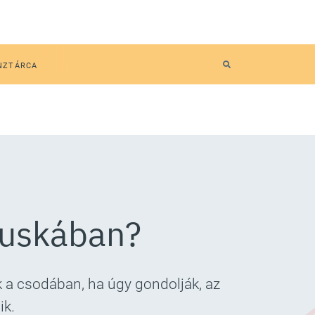
NZTÁRCA
ézuskában?
 a csodában, ha úgy gondolják, az
ik.