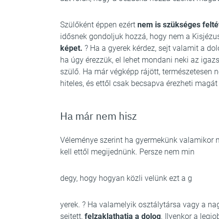
Szülőként éppen ezért
nem is szükséges felté
idősnek gondoljuk hozzá, hogy nem a Kisjéz
képet.
? Ha a gyerek kérdez, sejt valamit a dol
ha úgy érezzük, el lehet mondani neki az igaz
szülő. Ha már végképp rájött, természetesen n
hiteles, és ettől csak becsapva érezheti magát
Ha már nem hisz
Véleménye szerint ha gyermekünk valamikor m
kell ettől megijednünk. Persze nem min
degy, hogy hogyan közli velünk ezt a g
yerek. ? Ha valamelyik osztálytársa vagy a na
sejtett,
felzaklathatja a dolog
. Ilyenkor a legj