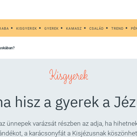
BABA
KISGYEREK
GYEREK
KAMASZ
CSALÁD
TREND
PÉ
ézuskában?
Kisgyerek
 ha hisz a gyerek a J
az ünnepek varázsát részben az adja, ha hihetnek
ándékot, a karácsonyfát a Kisjézusnak köszönhet