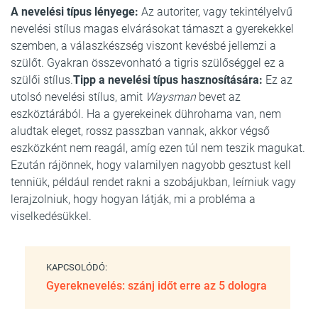
A nevelési típus lényege:
Az autoriter, vagy tekintélyelvű
nevelési stílus magas elvárásokat támaszt a gyerekekkel
szemben, a válaszkészség viszont kevésbé jellemzi a
szülőt. Gyakran összevonható a tigris szülőséggel ez a
szülői stílus.
Tipp a nevelési típus hasznosítására:
Ez az
utolsó nevelési stílus, amit
Waysman
bevet az
eszköztárából. Ha a gyerekeinek dührohama van, nem
aludtak eleget, rossz passzban vannak, akkor végső
eszközként nem reagál, amíg ezen túl nem teszik magukat.
Ezután rájönnek, hogy valamilyen nagyobb gesztust kell
tenniük, például rendet rakni a szobájukban, leírniuk vagy
lerajzolniuk, hogy hogyan látják, mi a probléma a
viselkedésükkel.
KAPCSOLÓDÓ:
Gyereknevelés: szánj időt erre az 5 dologra