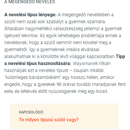
A MEGENGEDŐ NEVELÉS
A nevelési típus lényege:
A megengedő nevelésben a
szülő nem szab sok szabályt a gyermek számára.
Általában nagymértékű válaszkészség jellemzi a gyermek
igényeit tekintve. Az egyik lehetséges problémája ennek a
nevelésnek, hogy a szülő semmit nem követel meg a
gyermektől. Így a gyermeknek irreális elvárásai
alakulhatnak ki a körülötte lévő világgal kapcsolatban.
Tipp
a nevelési típus hasznosítására:
Waysmanék
ritkán
használják ezt a nevelési típust – csupán inkább
“különleges bánásmódként” egy hosszú héten, amikor
engedik, hogy a gyerekek fél órával tovább maradjanak fent
este, és lefekvés előtt nyüzsögjenek még egy kicsit.
KAPCSOLÓDÓ:
Te milyen típusú szülő vagy?