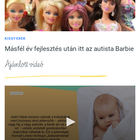
KISGYEREK
Másfél év fejlesztés után itt az autista Barbie
Ajánlott videó