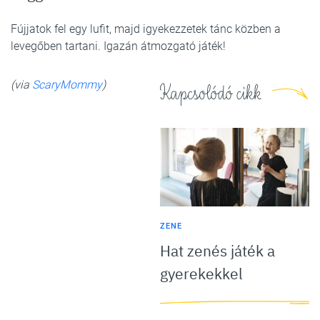
Fújjatok fel egy lufit, majd igyekezzetek tánc közben a
levegőben tartani. Igazán átmozgató játék!
(via
ScaryMommy
)
Kapcsolódó cikk
ZENE
Hat zenés játék a
gyerekekkel