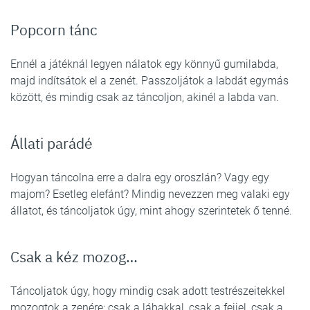
Popcorn tánc
Ennél a játéknál legyen nálatok egy könnyű gumilabda,
majd indítsátok el a zenét. Passzoljátok a labdát egymás
között, és mindig csak az táncoljon, akinél a labda van.
Állati parádé
Hogyan táncolna erre a dalra egy oroszlán? Vagy egy
majom? Esetleg elefánt? Mindig nevezzen meg valaki egy
állatot, és táncoljatok úgy, mint ahogy szerintetek ő tenné.
Csak a kéz mozog…
Táncoljatok úgy, hogy mindig csak adott testrészeitekkel
mozogtok a zenére: csak a lábakkal, csak a fejjel, csak a