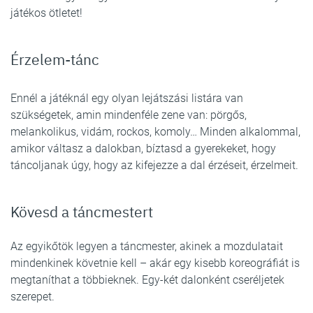
játékos ötletet!
Érzelem-tánc
Ennél a játéknál egy olyan lejátszási listára van
szükségetek, amin mindenféle zene van: pörgős,
melankolikus, vidám, rockos, komoly… Minden alkalommal,
amikor váltasz a dalokban, bíztasd a gyerekeket, hogy
táncoljanak úgy, hogy az kifejezze a dal érzéseit, érzelmeit.
Kövesd a táncmestert
Az egyikőtök legyen a táncmester, akinek a mozdulatait
mindenkinek követnie kell – akár egy kisebb koreográfiát is
megtaníthat a többieknek. Egy-két dalonként cseréljetek
szerepet.