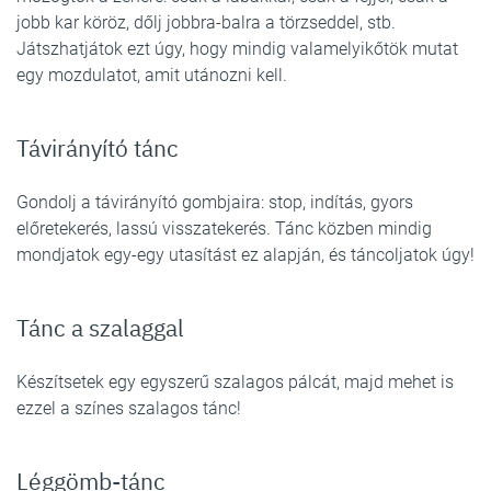
jobb kar köröz, dőlj jobbra-balra a törzseddel, stb.
Játszhatjátok ezt úgy, hogy mindig valamelyikőtök mutat
egy mozdulatot, amit utánozni kell.
Távirányító tánc
Gondolj a távirányító gombjaira: stop, indítás, gyors
előretekerés, lassú visszatekerés. Tánc közben mindig
mondjatok egy-egy utasítást ez alapján, és táncoljatok úgy!
Tánc a szalaggal
Készítsetek egy egyszerű szalagos pálcát, majd mehet is
ezzel a színes szalagos tánc!
Léggömb-tánc