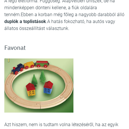
A legó életforma. Függőség. Alapvetően uniszex, de ha
mindenképpen dönteni kellene, a fiúk oldalára
tenném.Ebben a korban még főleg a nagyobb darabból álló
duplók a toplistások
.A hatás fokozható, ha autós vagy
állatos összeállítást választunk.
Favonat
Azt hiszem, nem is tudtam volna létezéséről, ha az egyik