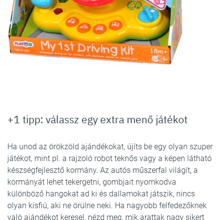
+1 tipp: válassz egy extra menő játékot
Ha unod az örökzöld ajándékokat, újíts be egy olyan szuper
játékot, mint pl. a rajzoló robot teknős vagy a képen látható
készségfejlesztő kormány. Az autós műszerfal világít, a
kormányát lehet tekergetni, gombjait nyomkodva
különböző hangokat ad ki és dallamokat játszik, nincs
olyan kisfiú, aki ne örülne neki. Ha nagyobb felfedezőknek
való ajándékot keresel, nézd meg, mik arattak nagy sikert