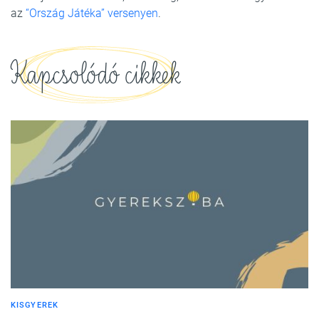
az
“Ország Játéka” versenyen
.
Kapcsolódó cikkek
KISGYEREK