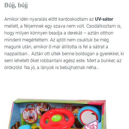
Bújj, bújj
Amikor idén nyaralás előtt kardoskodtam az
UV-sátor
mellett, a férjemnek egy szava nem volt. Csodálkoztam is,
hogy milyen könnyen beadja a derekát – aztán otthon
mindent megértettem. Az ajtót nem csuktuk be még
magunk után, amikor ő már állította is fel a sátrat a
nappaliban… Aztán ott ültek benne boldogan a gyerekkel, ki
sem lehetett őket robbantani egész este. Mert a bunker, az
örökzöld. Na jó, a lányok is bebújhatnak néha…