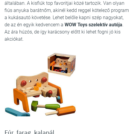
általában. A kisfiúk top favoritjai közé tartozik. Van olyan
fiús anyuka barátnőm, akinél kedd reggel kötelező program
a kukásautó követése. Lehet belőle kapni szép nagyokat,
de az én egyik kedvencem a
WOW Toys szelektív autója
.
Az ára húzós, de így karácsony előtt ki lehet fogni jó kis
akciókat.
Fúr, farag, kalapál