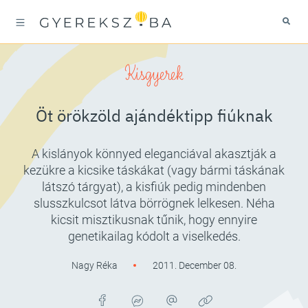
Kisgyerek
Öt örökzöld ajándéktipp fiúknak
A kislányok könnyed eleganciával akasztják a
kezükre a kicsike táskákat (vagy bármi táskának
látszó tárgyat), a kisfiúk pedig mindenben
slusszkulcsot látva börrögnek lelkesen. Néha
kicsit misztikusnak tűnik, hogy ennyire
genetikailag kódolt a viselkedés.
Nagy Réka
2011. December 08.