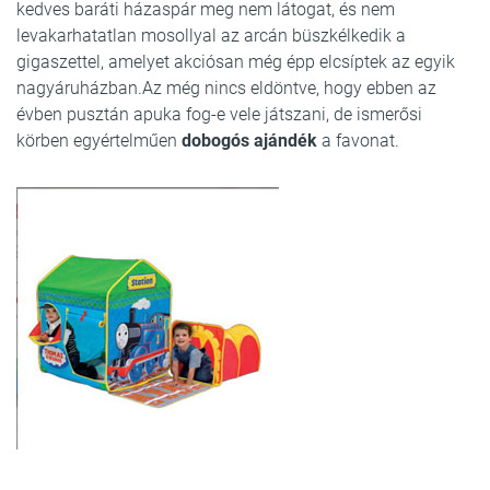
kedves baráti házaspár meg nem látogat, és nem
levakarhatatlan mosollyal az arcán büszkélkedik a
gigaszettel, amelyet akciósan még épp elcsíptek az egyik
nagyáruházban.Az még nincs eldöntve, hogy ebben az
évben pusztán apuka fog-e vele játszani, de ismerősi
körben egyértelműen
dobogós ajándék
a favonat.