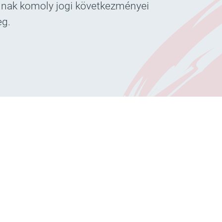
annak komoly jogi következményei
eg.