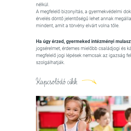
nélkül.
A megfelelő bizonyítás, a gyermekvédelmi dok
érvelés döntő jelentőségű lehet annak megáll
mindent, amit a törvény elvárt volna tőle.
Ha úgy érzed, gyermeked intézményi mulaszt
jogsérelmet, érdemes mielőbb családjogi és ká
megfelelő jogi lépések nemcsak az igazság fe
szolgálhatják.
Kapcsolódó cikk