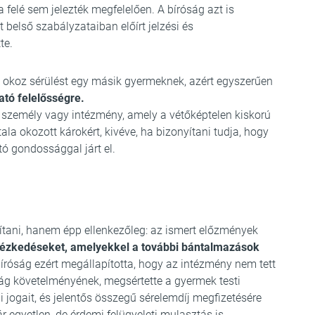
felé sem jelezték megfelelően. A bíróság azt is
belső szabályzataiban előírt jelzési és
te.
 okoz sérülést egy másik gyermeknek, azért egyszerűen
tó felelősségre.
 személy vagy intézmény, amely a vétőképtelen kiskorú
ltala okozott károkért, kivéve, ha bizonyítani tudja, hogy
tó gondossággal járt el.
ani, hanem épp ellenkezőleg: az ismert előzmények
tézkedéseket, amelyekkel a további bántalmazások
íróság ezért megállapította, hogy az intézmény nem tett
ság követelményének, megsértette a gyermek testi
jogait, és jelentős összegű sérelemdíj megfizetésére
r egyetlen, de érdemi felügyeleti mulasztás is