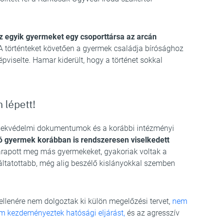
z egyik gyermeket egy csoporttársa az arcán
 történteket követően a gyermek családja bírósághoz
épviselte. Hamar kiderült, hogy a történet sokkal
 lépett!
rmekvédelmi dokumentumok és a korábbi intézményi
 gyermek korábban is rendszeresen viselkedett
apott meg más gyermekeket, gyakoriak voltak a
áltatottabb, még alig beszélő kislányokkal szemben
ellenére nem dolgoztak ki külön megelőzési tervet,
nem
nem kezdeményeztek hatósági eljárást,
és az agresszív