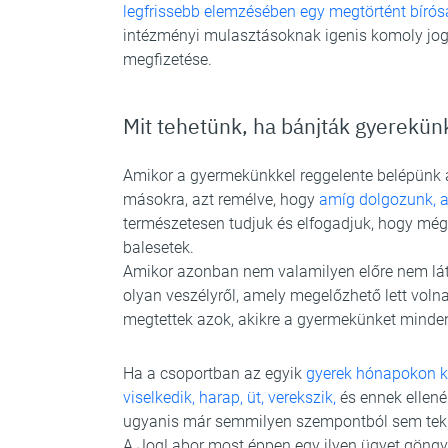
legfrissebb elemzésében egy megtörtént bírósá
intézményi mulasztásoknak igenis komoly jogi
megfizetése.
Mit tehetünk, ha bánjták gyerekün
Amikor a gyermekünkkel reggelente belépünk 
másokra, azt remélve, hogy
amíg dolgozunk, a
természetesen tudjuk és elfogadjuk, hogy még 
balesetek.
Amikor azonban nem valamilyen előre nem lát
olyan veszélyről, amely megelőzhető lett voln
megtettek azok, akikre a gyermekünket minden
Ha a csoportban az egyik
gyerek hónapokon ke
viselkedik, harap, üt, verekszik,
és ennek ellené
ugyanis már semmilyen szempontból sem tekin
A JogLabor most éppen egy ilyen ügyet göngyöl