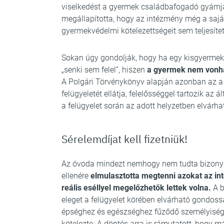
viselkedést a gyermek családbafogadó gyámja 
megállapította, hogy az intézmény még a saját 
gyermekvédelmi kötelezettségeit sem teljesítet
Sokan úgy gondolják, hogy ha egy kisgyermek
„senki sem felel”, hiszen
a gyermek nem vonha
A Polgári Törvénykönyv alapján azonban az a
felügyeletét ellátja, felelősséggel tartozik az á
a felügyelet során az adott helyzetben elvárha
Sérelemdíjat kell fizetniük!
Az óvoda mindezt nemhogy nem tudta bizonyít
ellenére
elmulasztotta megtenni azokat az in
reális eséllyel megelőzhetők lettek volna.
A b
eleget a felügyelet körében elvárható gondos
épséghez és egészséghez fűződő személyiségi 
kötelezte. A döntés arra is rámutatott, hogy má