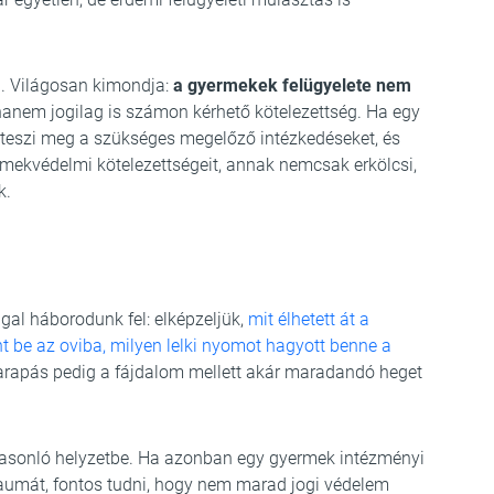
n. Világosan kimondja:
a gyermekek felügyelete nem
anem jogilag is számon kérhető kötelezettség. Ha egy
 teszi meg a szükséges megelőző intézkedéseket, és
yermekvédelmi kötelezettségeit, annak nemcsak erkölcsi,
k.
gal háborodunk fel: elképzeljük,
mit élhetett át a
 be az oviba, milyen lelki nyomot hagyott benne a
 harapás pedig a fájdalom mellett akár maradandó heget
 hasonló helyzetbe. Ha azonban egy gyermek intézményi
raumát, fontos tudni, hogy nem marad jogi védelem