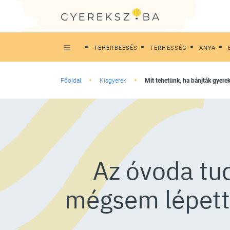
TEHERBEESÉS
TERHESSÉG
ANYA
Főoldal
Kisgyerek
Mit tehetünk, ha bánjták gyer
Az óvoda tu
mégsem lépett 