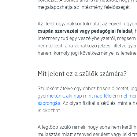
megalapozhatja az intézmény felelősségét.
Az ítélet ugyanakkor túlmutat az egyedi ügyö
csupán szervezési vagy pedagógiai feladat,
h
intézmény tud egy veszélyhelyzetről, mégsem
nem teljesíti a rá vonatkozó jelzési, illetve g
hanem komoly jogi következményei is lehetne
Mit jelent ez a szülők számára?
Szülőként átélve egy ehhez hasonló esetet, jog
gyermekünk, aki nap mint nap félelemmel ment
szorongás.
Az olyan fizikális sérülés, mint a
is okozhat.
A legtöbb szülő reméli, hogy soha nem kerül
mulasztás miatt szenved sérülést vagy lelki t