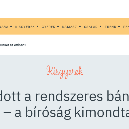
BABA
KISGYEREK
GYEREK
KAMASZ
CSALÁD
TREND
PÉ
ekünket az oviban?
Kisgyerek
dott a rendszeres bán
– a bíróság kimondta