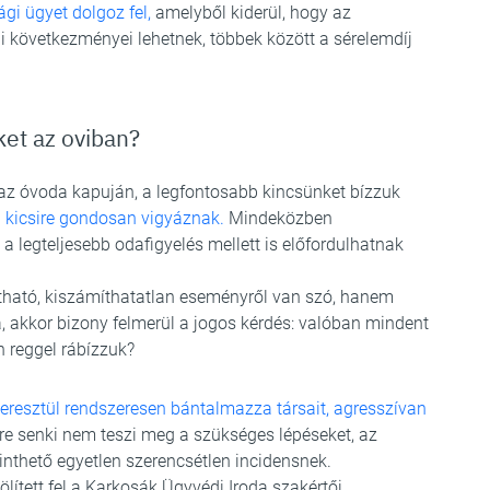
gi ügyet dolgoz fel,
amelyből kiderül, hogy az
 következményei lehetnek, többek között a sérelemdíj
ket az oviban?
az óvoda kapuján, a legfontosabb kincsünket bízzuk
 kicsire gondosan vigyáznak.
Mindeközben
a legteljesebb odafigyelés mellett is előfordulhatnak
ható, kiszámíthatatlan eseményről van szó, hanem
a, akkor bizony felmerül a jogos kérdés: valóban mindent
 reggel rábízzuk?
resztül rendszeresen bántalmazza társait, agresszívan
re senki nem teszi meg a szükséges lépéseket, az
thető egyetlen szerencsétlen incidensnek.
ített fel a Karkosák Ügyvédi Iroda szakértői