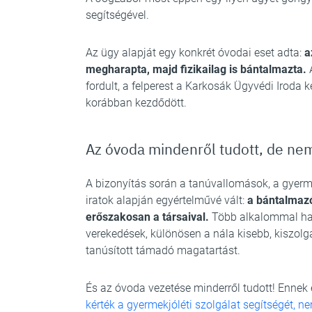
segítségével.
Az ügy alapját egy konkrét óvodai eset adta:
a
megharapta, majd fizikailag is bántalmazta.
A
fordult, a felperest a Karkosák Ügyvédi Iroda k
korábban kezdődött.
Az óvoda mindenről tudott, de nem
A bizonyítás során a tanúvallomások, a gye
iratok alapján egyértelművé vált:
a bántalmazó
erőszakosan a társaival.
Több alkalommal har
verekedések, különösen a nála kisebb, kiszolg
tanúsított támadó magatartást.
És az óvoda vezetése minderről tudott! Ennek 
kérték a gyermekjóléti szolgálat segítségét, 