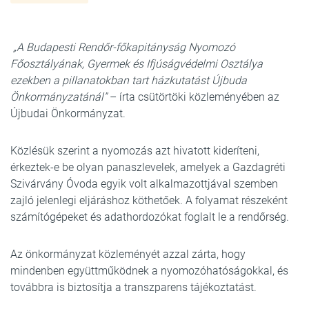
„A Budapesti Rendőr-főkapitányság Nyomozó
Főosztályának, Gyermek és Ifjúságvédelmi Osztálya
ezekben a pillanatokban tart házkutatást Újbuda
Önkormányzatánál”
– írta csütörtöki közleményében az
Újbudai Önkormányzat.
Közlésük szerint a nyomozás azt hivatott kideríteni,
érkeztek-e be olyan panaszlevelek, amelyek a Gazdagréti
Szivárvány Óvoda egyik volt alkalmazottjával szemben
zajló jelenlegi eljáráshoz köthetőek. A folyamat részeként
számítógépeket és adathordozókat foglalt le a rendőrség.
Az önkormányzat közleményét azzal zárta, hogy
mindenben együttműködnek a nyomozóhatóságokkal, és
továbbra is biztosítja a transzparens tájékoztatást.