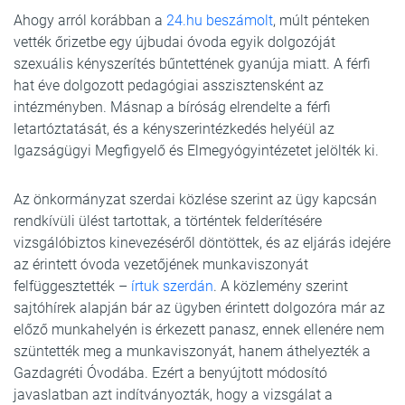
Ahogy arról korábban a
24.hu beszámolt
, múlt pénteken
vették őrizetbe egy újbudai óvoda egyik dolgozóját
szexuális kényszerítés bűntettének gyanúja miatt. A férfi
hat éve dolgozott pedagógiai asszisztensként az
intézményben. Másnap a bíróság elrendelte a férfi
letartóztatását, és a kényszerintézkedés helyéül az
Igazságügyi Megfigyelő és Elmegyógyintézetet jelölték ki.
Az önkormányzat szerdai közlése szerint az ügy kapcsán
rendkívüli ülést tartottak, a történtek felderítésére
vizsgálóbiztos kinevezéséről döntöttek, és az eljárás idejére
az érintett óvoda vezetőjének munkaviszonyát
felfüggesztették –
írtuk szerdán
. A közlemény szerint
sajtóhírek alapján bár az ügyben érintett dolgozóra már az
előző munkahelyén is érkezett panasz, ennek ellenére nem
szüntették meg a munkaviszonyát, hanem áthelyezték a
Gazdagréti Óvodába. Ezért a benyújtott módosító
javaslatban azt indítványozták, hogy a vizsgálat a