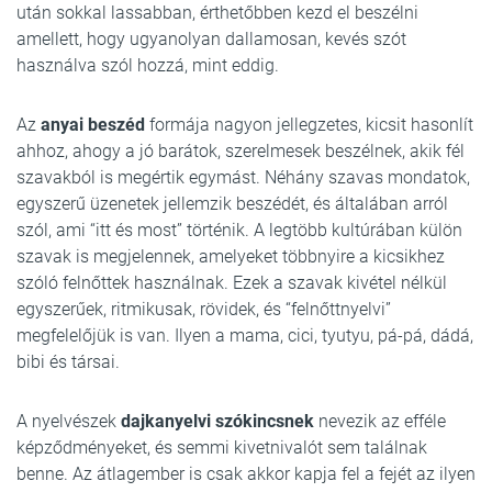
után sokkal lassabban, érthetőbben kezd el beszélni
amellett, hogy ugyanolyan dallamosan, kevés szót
használva szól hozzá, mint eddig.
Az
anyai beszéd
formája nagyon jellegzetes, kicsit hasonlít
ahhoz, ahogy a jó barátok, szerelmesek beszélnek, akik fél
szavakból is megértik egymást. Néhány szavas mondatok,
egyszerű üzenetek jellemzik beszédét, és általában arról
szól, ami “itt és most” történik. A legtöbb kultúrában külön
szavak is megjelennek, amelyeket többnyire a kicsikhez
szóló felnőttek használnak. Ezek a szavak kivétel nélkül
egyszerűek, ritmikusak, rövidek, és “felnőttnyelvi”
megfelelőjük is van. Ilyen a mama, cici, tyutyu, pá-pá, dádá,
bibi és társai.
A nyelvészek
dajkanyelvi szókincsnek
nevezik az efféle
képződményeket, és semmi kivetnivalót sem találnak
benne. Az átlagember is csak akkor kapja fel a fejét az ilyen