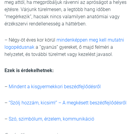
meg attól, ha megpróbáljuk rávenni az apróságot a helyes
ejtésre. Várjunk türelmesen, a legtöbb hang időben
“megérkezik”, hacsak nincs valamilyen anatómiai vagy
érzékszervi rendellenesség a háttérben.
– Négy-öt éves kor körül
mindenképpen meg kell mutatni
logopédusnak
a “gyanús” gyereket, ő majd felméri a
helyzetet, és további türelmet vagy kezelést javasol.
Ezek is érdekelhetnek:
–
Mindent a kisgyermekkori beszédfejlődésről
–
“Szólj hozzám, kicsim!” – A megkésett beszédfejlődésről
–
Szó, szimbólum, érzelem, kommunikáció