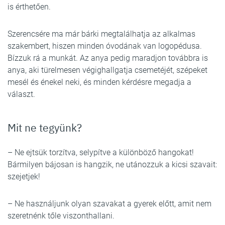
is érthetően.
Szerencsére ma már bárki megtalálhatja az alkalmas
szakembert, hiszen minden óvodának van logopédusa.
Bízzuk rá a munkát. Az anya pedig maradjon továbbra is
anya, aki türelmesen végighallgatja csemetéjét, szépeket
mesél és énekel neki, és minden kérdésre megadja a
választ.
Mit ne tegyünk?
– Ne ejtsük torzítva, selypítve a különböző hangokat!
Bármilyen bájosan is hangzik, ne utánozzuk a kicsi szavait:
szejetjek!
– Ne használjunk olyan szavakat a gyerek előtt, amit nem
szeretnénk tőle viszonthallani.