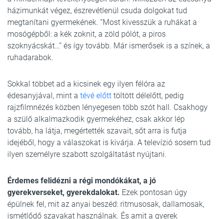
házimunkát végez, észrevétlenül csuda dolgokat tud
megtanítani gyermekének. “Most kivesszük a ruhákat a
mosógépből: a kék zoknit, a zöld pólót, a piros
szoknyácskát…” és így tovább. Már ismerősek is a színek, a
ruhadarabok.
Sokkal többet ad a kicsinek egy ilyen félóra az
édesanyjával, mint a
tévé előtt
töltött délelőtt, pedig
rajzfilmnézés közben lényegesen több szót hall. Csakhogy
a szülő alkalmazkodik gyermekéhez, csak akkor lép
tovább, ha látja, megértették szavait, sőt arra is futja
idejéből, hogy a válaszokat is kivárja. A televízió sosem tud
ilyen személyre szabott szolgáltatást nyújtani.
Érdemes felidézni a régi mondókákat, a jó
gyerekverseket, gyerekdalokat.
Ezek pontosan úgy
épülnek fel, mit az anyai beszéd: ritmusosak, dallamosak,
ismétlődő szavakat használnak. És amit a gyerek