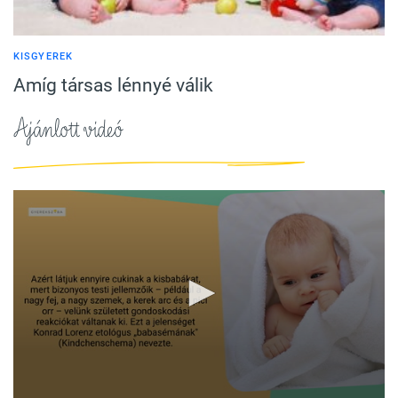
KISGYEREK
Amíg társas lénnyé válik
Ajánlott videó