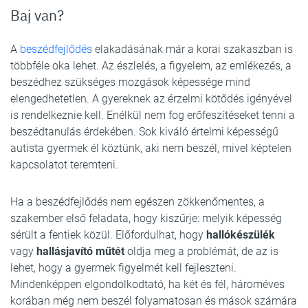
Baj van?
A
beszédfejlődés
elakadásának már a korai szakaszban is
többféle oka lehet. Az észlelés, a figyelem, az emlékezés, a
beszédhez szükséges mozgások képessége mind
elengedhetetlen. A gyereknek az érzelmi kötődés igényével
is rendelkeznie kell. Enélkül nem fog erőfeszítéseket tenni a
beszédtanulás érdekében. Sok kiváló értelmi képességű
autista gyermek él köztünk, aki nem beszél, mivel képtelen
kapcsolatot teremteni.
Ha a beszédfejlődés nem egészen zökkenőmentes, a
szakember első feladata, hogy kiszűrje: melyik képesség
sérült a fentiek közül. Előfordulhat, hogy
hallókészülék
vagy
hallásjavító műtét
oldja meg a problémát, de az is
lehet, hogy a gyermek figyelmét kell fejleszteni.
Mindenképpen elgondolkodtató, ha két és fél, hároméves
korában még nem beszél folyamatosan és mások számára