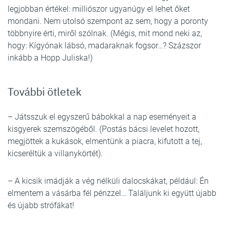
legjobban értékel: milliószor ugyanúgy el lehet őket
mondani. Nem utolsó szempont az sem, hogy a poronty
többnyire érti, miről szólnak. (Mégis, mit mond neki az,
hogy: Kígyónak lábsó, madaraknak fogsor…? Százszor
inkább a Hopp Juliska!)
További ötletek
– Játsszuk el egyszerű bábokkal a nap eseményeit a
kisgyerek szemszögéből. (Postás bácsi levelet hozott,
megjöttek a kukások, elmentünk a piacra, kifutott a tej,
kicseréltük a villanykörtét).
– A kicsik imádják a vég nélküli dalocskákat, például: Én
elmentem a vásárba fél pénzzel… Találjunk ki együtt újabb
és újabb strófákat!