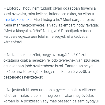
– Előfordul, hogy nem tudunk olyan odaadóan figyelni a
kicsi szavaira, mint kellene, különösen akkor, ha eljön a
miértek korszaka
. Miért hideg a hó? Miért sárga a tojás?
Néha már megkörnyékezi a vágy az embert, hogy rávágja:
“Mert a kisnyúl szőrös!” Ne tegyük! Próbáljunk minden
kérdésre egyszerűen felelni, ne vegyük el a kedvét a
kérdezéstől.
– Ne tanítsuk beszélni, megy az magától is! Célzott
oktatásra csak a nehezen fejlődő gyereknek van szüksége,
ezt azonban jobb szakemberre bízni. Tanítgatás helyett
inkább arra törekedjünk, hogy mindketten élvezzük a
beszélgetős helyzeteket.
– Ne javítsuk ki unos-untalan a gyerek hibáit. A villamos
lehet vimmalos, a benzin meg belzin, akár még óvódás
korban is. A pöszeség vagy más beszédhiba sem gyógyul