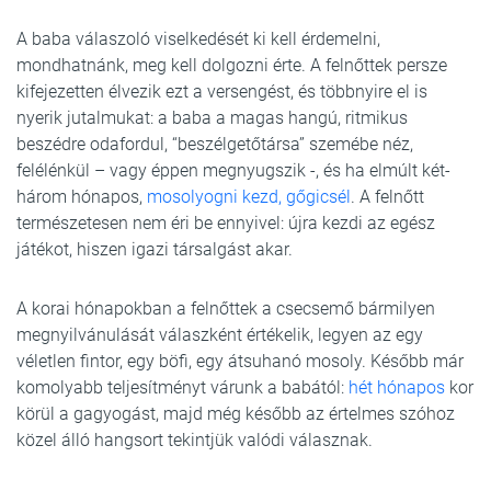
A baba válaszoló viselkedését ki kell érdemelni,
mondhatnánk, meg kell dolgozni érte. A felnőttek persze
kifejezetten élvezik ezt a versengést, és többnyire el is
nyerik jutalmukat: a baba a magas hangú, ritmikus
beszédre odafordul, “beszélgetőtársa” szemébe néz,
felélénkül – vagy éppen megnyugszik -, és ha elmúlt két-
három hónapos,
mosolyogni kezd, gőgicsél
. A felnőtt
természetesen nem éri be ennyivel: újra kezdi az egész
játékot, hiszen igazi társalgást akar.
A korai hónapokban a felnőttek a csecsemő bármilyen
megnyilvánulását válaszként értékelik, legyen az egy
véletlen fintor, egy böfi, egy átsuhanó mosoly. Később már
komolyabb teljesítményt várunk a babától:
hét hónapos
kor
körül a gagyogást, majd még később az értelmes szóhoz
közel álló hangsort tekintjük valódi válasznak.