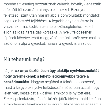
mondatait, esetleg hozzáfűznek valamit, bővítik, kiegészítik
a felnőtt fül számára hiányzó elemekkel. Bizonyos
fejlettségi szint után már inkább a bonyolultabb mondatok
segítik a beszéd fejlődését. A legtöbb anya ezt észre is
veszi, alkalmazkodik a csemete szükségleteihez. Ezzel
eljön az igazi társalgás korszaka! A nyelv fejődésének
lépéseit követve tehát meggyőződhetünk arról: nem csak a
szülő formálja a gyereket, hanem a gyerek is a szülőt.
Mit tehetünk még?
Látjuk,
az anya ösztönösen úgy alakítja nyelvhasználatát,
hogy gyermekének a lehető legkönnyebbé tegye a
beszédtanulást
. Hogyan segítheti a felnőtt a csecsemő,
majd a kisgyerek nyelvi fejlődését? Elsősorban azzal, hogy
jelen van, beszélget a kicsivel, amikor ő is nyitott erre.
Etetés, pelenkázás, séta és közös játék idején, majd később
a mindennapi tevékenységek során. Miközben az édesanya