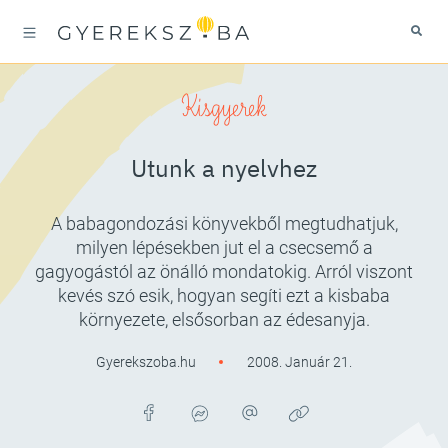
Kisgyerek
Utunk a nyelvhez
A babagondozási könyvekből megtudhatjuk,
milyen lépésekben jut el a csecsemő a
gagyogástól az önálló mondatokig. Arról viszont
kevés szó esik, hogyan segíti ezt a kisbaba
környezete, elsősorban az édesanyja.
Gyerekszoba.hu
2008. Január 21.