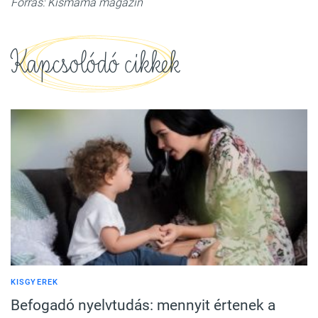
Forrás: Kismama magazin
Kapcsolódó cikkek
KISGYEREK
Befogadó nyelvtudás: mennyit értenek a