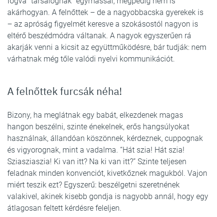
fogva “társalognak” egymással, mégpedig nem is
akárhogyan. A felnőttek – de a nagyobbacska gyerekek is
– az apróság figyelmét keresve a szokásostól nagyon is
eltérő beszédmódra váltanak. A nagyok egyszerűen rá
akarják venni a kicsit az együttműködésre, bár tudják: nem
várhatnak még tőle valódi nyelvi kommunikációt.
A felnőttek furcsák néha!
Bizony, ha meglátnak egy babát, elkezdenek magas
hangon beszélni, szinte énekelnek, erős hangsúlyokat
használnak, állandóan köszönnek, kérdeznek, cuppognak
és vigyorognak, mint a vadalma. “Hát szia! Hát szia!
Sziasziaszia! Ki van itt? Na ki van itt?” Szinte teljesen
feladnak minden konvenciót, kivetkőznek magukból. Vajon
miért teszik ezt? Egyszerű: beszélgetni szeretnének
valakivel, akinek kisebb gondja is nagyobb annál, hogy egy
átlagosan feltett kérdésre feleljen.