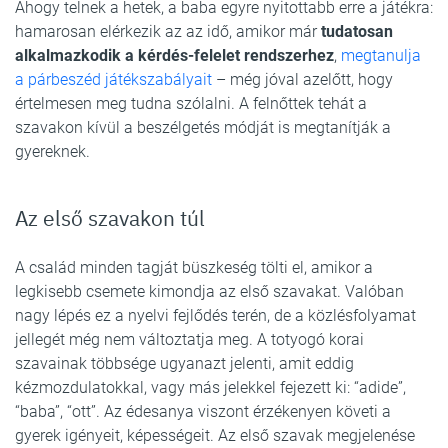
Ahogy telnek a hetek, a baba egyre nyitottabb erre a játékra:
hamarosan elérkezik az az idő, amikor már
tudatosan
alkalmazkodik a kérdés-felelet rendszerhez
,
megtanulja
a párbeszéd játékszabályait
– még jóval azelőtt, hogy
értelmesen meg tudna szólalni. A felnőttek tehát a
szavakon kívül a beszélgetés módját is megtanítják a
gyereknek.
Az első szavakon túl
A család minden tagját büszkeség tölti el, amikor a
legkisebb csemete kimondja az első szavakat. Valóban
nagy lépés ez a nyelvi fejlődés terén, de a közlésfolyamat
jellegét még nem változtatja meg. A totyogó korai
szavainak többsége ugyanazt jelenti, amit eddig
kézmozdulatokkal, vagy más jelekkel fejezett ki: “adide”,
“baba”, “ott”. Az édesanya viszont érzékenyen követi a
gyerek igényeit, képességeit. Az első szavak megjelenése