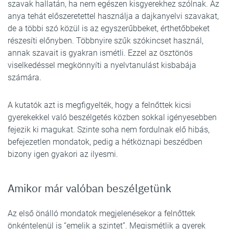
szavak hallatán, ha nem egészen kisgyerekhez szólnak. Az
anya tehát előszeretettel használja a dajkanyelvi szavakat,
de a többi szó közül is az egyszerűbbeket, érthetőbbeket
részesíti előnyben. Többnyire szűk szókincset használ,
annak szavait is gyakran ismétli. Ezzel az ösztönös
viselkedéssel megkönnyíti a nyelvtanulást kisbabája
számára.
A kutatók azt is megfigyelték, hogy a felnőttek kicsi
gyerekekkel való beszélgetés közben sokkal igényesebben
fejezik ki magukat. Szinte soha nem fordulnak elő hibás,
befejezetlen mondatok, pedig a hétköznapi beszédben
bizony igen gyakori az ilyesmi.
Amikor már valóban beszélgetünk
Az első önálló mondatok megjelenésekor a felnőttek
önkéntelenül is “emelik a szintet”. Megismétlik a gyerek