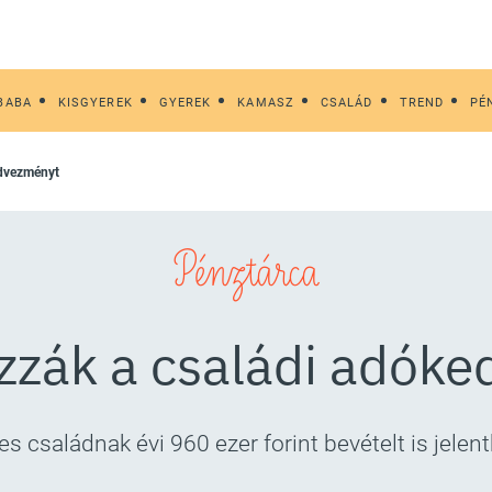
BABA
KISGYEREK
GYEREK
KAMASZ
CSALÁD
TREND
PÉ
edvezményt
Pénztárca
zák a családi adók
s családnak évi 960 ezer forint bevételt is jelent