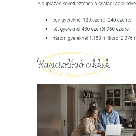
A duplázás következtében a családi adókedve
egy gyereknél 120 ezerről 240 ezerre;
két gyereknél 480 ezerről 960 ezerre;
három gyereknél 1,188 millióról 2,376 m
Kapcsolódó cikkek