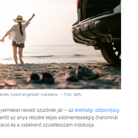
rdés, futja-e tengerparti nyaralásra… – Fotó: Getty
ermeket nevelő szülőnek jár – az
érettségi időpontjáig
.
ertől az anya részére teljes adómentességig (háromnál
láció és a csökkenő születésszám indokolja.