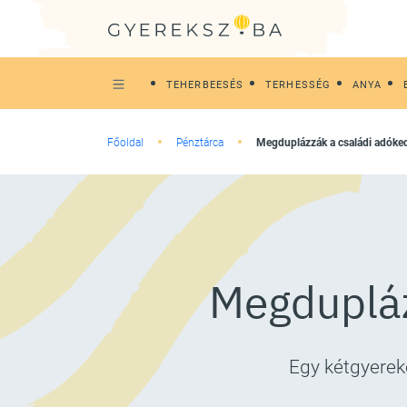
TEHERBEESÉS
TERHESSÉG
ANYA
Főoldal
Pénztárca
Megduplázzák a családi adók
Megdupláz
Egy kétgyereke