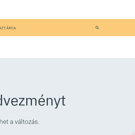
NZTÁRCA
edvezményt
het a változás.