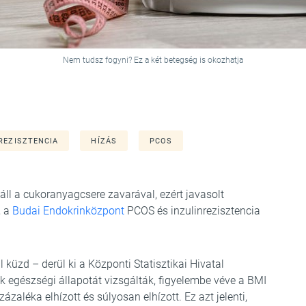
Nem tudsz fogyni? Ez a két betegség is okozhatja
REZISZTENCIA
HÍZÁS
PCOS
 áll a cukoranyagcsere zavarával, ezért javasolt
, a
Budai Endokrinközpont
PCOS és inzulinrezisztencia
 küzd – derül ki a Központi Statisztikai Hivatal
k egészségi állapotát vizsgálták, figyelembe véve a BMI
zaléka elhízott és súlyosan elhízott. Ez azt jelenti,