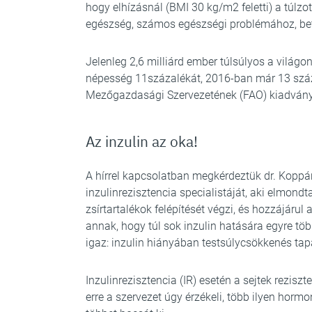
hogy elhízásnál (BMI 30 kg/m2 feletti) a túlzo
egészség, számos egészségi problémához, be
Jelenleg 2,6 milliárd ember túlsúlyos a világon
népesség 11százalékát, 2016-ban már 13 száz
Mezőgazdasági Szervezetének (FAO) kiadván
Az inzulin az oka!
A hírrel kapcsolatban megkérdeztük dr. Koppá
inzulinrezisztencia specialistáját, aki elmond
zsírtartalékok felépítését végzi, és hozzájárul
annak, hogy túl sok inzulin hatására egyre töb
igaz: inzulin hiányában testsúlycsökkenés tap
Inzulinrezisztencia (IR) esetén a sejtek rezisz
erre a szervezet úgy érzékeli, több ilyen horm