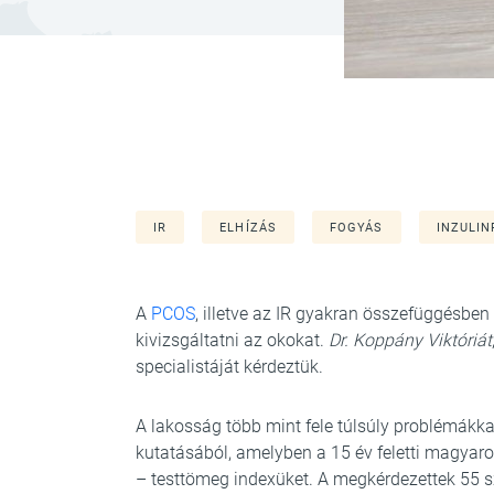
IR
ELHÍZÁS
FOGYÁS
INZULIN
A
PCOS
, illetve az IR gyakran összefüggésben
kivizsgáltatni az okokat.
Dr. Koppány Viktóriát
specialistáját kérdeztük.
A lakosság több mint fele túlsúly problémákkal
kutatásából, amelyben a 15 év feletti magyaro
– testtömeg indexüket. A megkérdezettek 55 szá