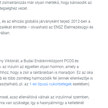
tt zsírraktározás már olyan mértékű, hogy károsodik az
tegséghez vezet.
, és az elhízás globális járványként terjed: 2012-ben a
alékát érintette – olvasható az ENSZ Élelmezésügyi és
yában.
ny Viktóriát, a Budai Endokrinközpont PCOS és
ta: az inzulin az egyetlen olyan hormon, amely a
 ahhoz, hogy a zsír a raktárakban is maradjon. Ez az oka
b és több zsírréteg halmozódik fel (ennek ellenkezője is
asztalható, pl. az
1-es típusú cukorbetegek
esetében).
tenssé, azaz ellenállóvá válnak az inzulinnal szemben,
onra van szüksége, így a hasnyálmirigy a kelleténél