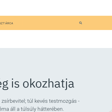
NZTÁRCA
g is okozhatja
 zsírbevitel; túl kevés testmozgás -
ma áll a túlsúly hátterében.