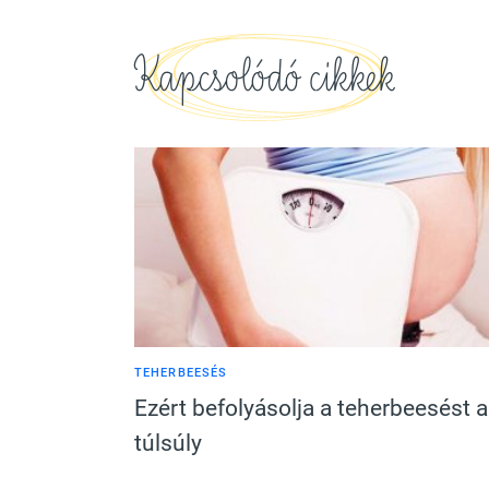
Kapcsolódó cikkek
TEHERBEESÉS
Ezért befolyásolja a teherbeesést a
túlsúly