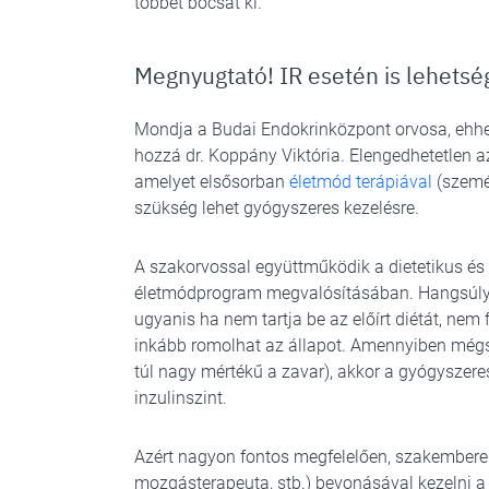
többet bocsát ki.
Megnyugtató! IR esetén is lehetsé
Mondja a Budai Endokrinközpont orvosa, ehhez
hozzá dr. Koppány Viktória. Elengedhetetlen a
amelyet elsősorban
életmód terápiával
(személ
szükség lehet gyógyszeres kezelésre.
A szakorvossal együttműködik a dietetikus é
életmódprogram megvalósításában. Hangsúlyo
ugyanis ha nem tartja be az előírt diétát, nem 
inkább romolhat az állapot. Amennyiben mégse
túl nagy mértékű a zavar), akkor a gyógyszere
inzulinszint.
Azért nagyon fontos megfelelően, szakemberek 
mozgásterapeuta, stb.) bevonásával kezelni a tú