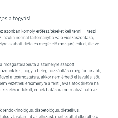
ges a fogyás!
 azonban komoly erőfeszítéseket kell tenni! – teszi
z inzulin normál tartományba való visszaszorítása,
yre szabott diéta és megfelelő mozgás) érik el, illetve
s a mozgásterapeuta a személyre szabott
znunk kell, hogy a beteg hozzáállása még fontosabb,
figyel a testmozgásra, akkor nem érhető el javulás, sőt,
m vezetnek eredményre a fenti javaslatok (illetve ha
s kezelés indokolt, ennek hatására normalizálható az
(endokrinológus, diabetológus, dietetikus,
lsúlyt, valamint az elhízást, mert ezáltal elkerülhető