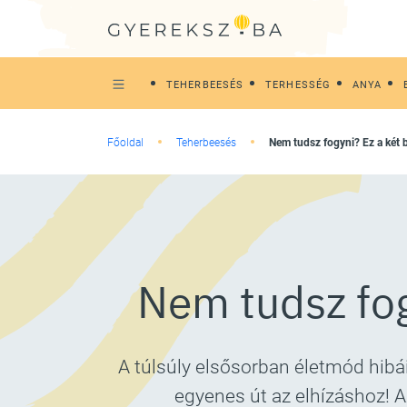
TEHERBEESÉS
TERHESSÉG
ANYA
Főoldal
Teherbeesés
Nem tudsz fogyni? Ez a két 
Nem tudsz fog
A túlsúly elsősorban életmód hibáin
egyenes út az elhízáshoz! A