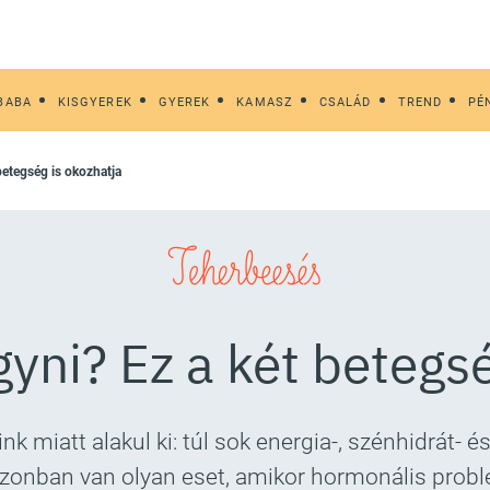
BABA
KISGYEREK
GYEREK
KAMASZ
CSALÁD
TREND
PÉ
betegség is okozhatja
Teherbeesés
yni? Ez a két betegsé
k miatt alakul ki: túl sok energia-, szénhidrát- és
zonban van olyan eset, amikor hormonális problé