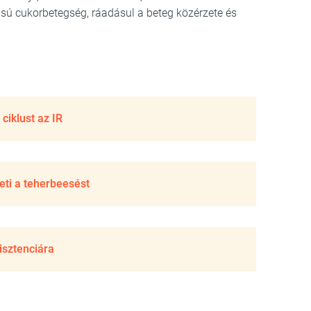
usú cukorbetegség, ráadásul a beteg közérzete és
ciklust az IR
eti a teherbeesést
zisztenciára