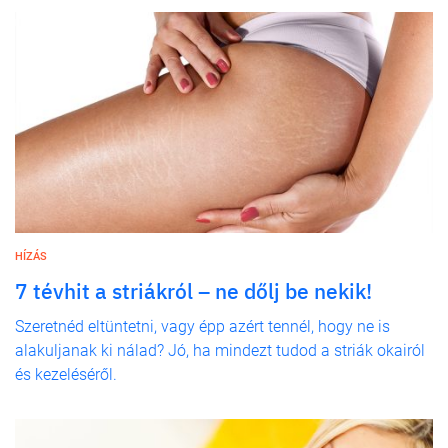
HÍZÁS
7 tévhit a striákról – ne dőlj be nekik!
Szeretnéd eltüntetni, vagy épp azért tennél, hogy ne is
alakuljanak ki nálad? Jó, ha mindezt tudod a striák okairól
és kezeléséről.