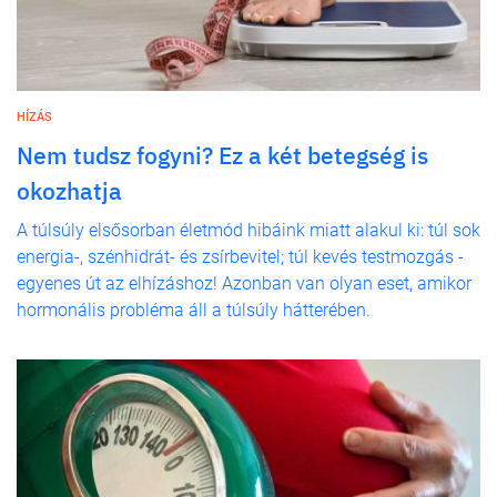
HÍZÁS
Nem tudsz fogyni? Ez a két betegség is
okozhatja
A túlsúly elsősorban életmód hibáink miatt alakul ki: túl sok
energia-, szénhidrát- és zsírbevitel; túl kevés testmozgás -
egyenes út az elhízáshoz! Azonban van olyan eset, amikor
hormonális probléma áll a túlsúly hátterében.