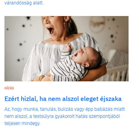
várandósság alatt.
HÍZÁS
Ezért hizlal, ha nem alszol eleget éjszaka
Az, hogy munka, tanulás, bulizás vagy épp babázás miatt
nem alszol, a testsúlyra gyakorolt hatás szempontjából
teljesen mindegy.