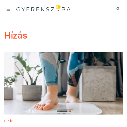
hízás
HÍZÁS