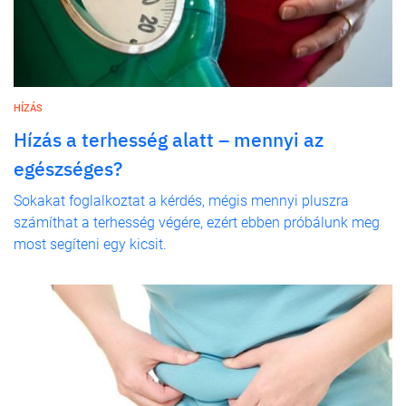
HÍZÁS
Hízás a terhesség alatt – mennyi az
egészséges?
Sokakat foglalkoztat a kérdés, mégis mennyi pluszra
számíthat a terhesség végére, ezért ebben próbálunk meg
most segíteni egy kicsit.