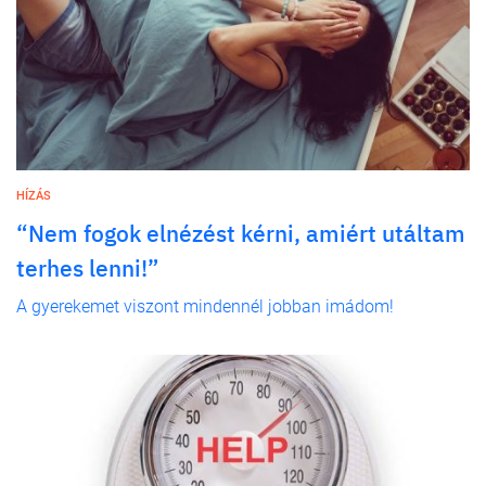
HÍZÁS
“Nem fogok elnézést kérni, amiért utáltam
terhes lenni!”
A gyerekemet viszont mindennél jobban imádom!