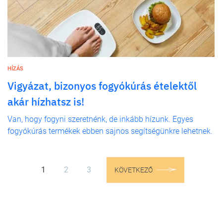
HÍZÁS
Vigyázat, bizonyos fogyókúrás ételektől
akár hízhatsz is!
Van, hogy fogyni szeretnénk, de inkább hízunk. Egyes
fogyókúrás termékek ebben sajnos segítségünkre lehetnek.
1
2
3
KÖVETKEZŐ