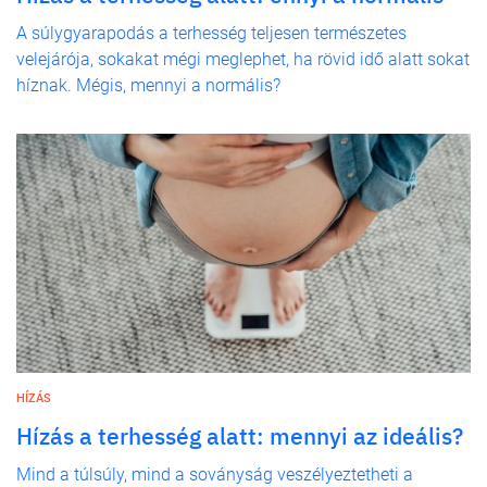
A súlygyarapodás a terhesség teljesen természetes
velejárója, sokakat mégi meglephet, ha rövid idő alatt sokat
híznak. Mégis, mennyi a normális?
HÍZÁS
Hízás a terhesség alatt: mennyi az ideális?
Mind a túlsúly, mind a soványság veszélyeztetheti a