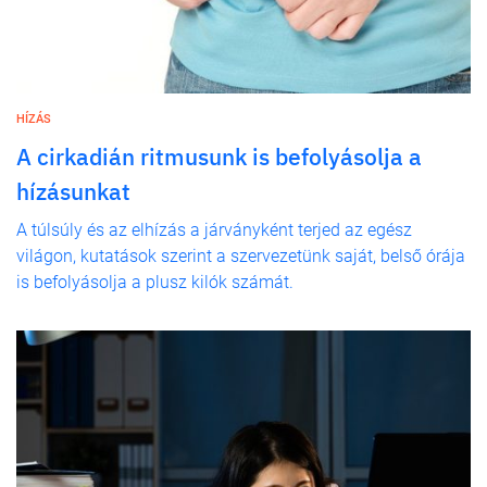
HÍZÁS
A cirkadián ritmusunk is befolyásolja a
hízásunkat
A túlsúly és az elhízás a járványként terjed az egész
világon, kutatások szerint a szervezetünk saját, belső órája
is befolyásolja a plusz kilók számát.