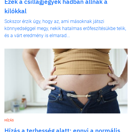
Ezek a csillagjegyek hadban állnak a
kilókkal
Sokszor érzik úgy, hogy az, ami másoknak játszi
könnyedséggel megy, nekik hatalmas erőfeszítésükbe telik,
és a várt eredmény is elmarad...
HÍZÁS
Hízás a terhesség alatt: ennyi a normális