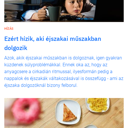
HÍZÁS
Ezért hízik, aki éjszakai műszakban
dolgozik
Azok, akik éjszakai műszakban is dolgoznak, igen gyakran
küzdenek súlyproblémákkal. Ennek oka az, hogy az
anyagcsere a cirkadián ritmussal, ilyesformán pedig a
nappalok és éjszakák váltakozásával is összefügg - ami az
éjszaka dolgozóknál bizony felborul.