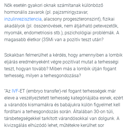
Nők esetén gyakori oknak számítanak különböző
hormonális zavarok (pl. pajzsmirigyzavar,
inzulinrezisztencia
, alacsony progeszteronszint), fizikai
akadályok (pl. összenövések, nem átjárható petevezetők,
myomák, endometriosis stb.), pszichológiai problémák. A
magasabb életkor (35Mi van a pozitív teszt után?
Sokakban felmerülhet a kérdés, hogy amennyiben a lombik
eljárás eredményeként végre pozitívat mutat a terhességi
teszt, hogyan tovább? Miben más a lombik útján fogant
terhesség, milyen a terhesgondozása?
“Az
IVF
-ET (embryo transfer)-rel fogant terhességek már
eleve a veszélyeztetett terhesség kategóriájába esnek, ezért
a várandós kismamákra és babájukra külön figyelmet kell
fordítani a terhesgondozás során. Általában 30-on túli,
társbetegségekkel tarkított várandósokkal van dolgunk. A
kivizsgálás elhúzódó lehet, műtétekre kerülhet sor