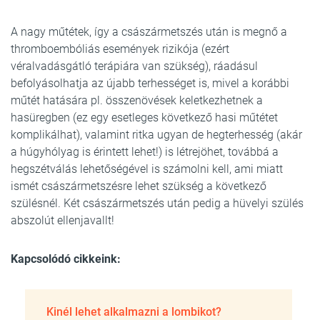
A nagy műtétek, így a császármetszés után is megnő a
thromboembóliás események rizikója (ezért
véralvadásgátló terápiára van szükség), ráadásul
befolyásolhatja az újabb terhességet is, mivel a korábbi
műtét hatására pl. összenövések keletkezhetnek a
hasüregben (ez egy esetleges következő hasi műtétet
komplikálhat), valamint ritka ugyan de hegterhesség (akár
a húgyhólyag is érintett lehet!) is létrejöhet, továbbá a
hegszétválás lehetőségével is számolni kell, ami miatt
ismét császármetszésre lehet szükség a következő
szülésnél. Két császármetszés után pedig a hüvelyi szülés
abszolút ellenjavallt!
Kapcsolódó cikkeink:
Kinél lehet alkalmazni a lombikot?