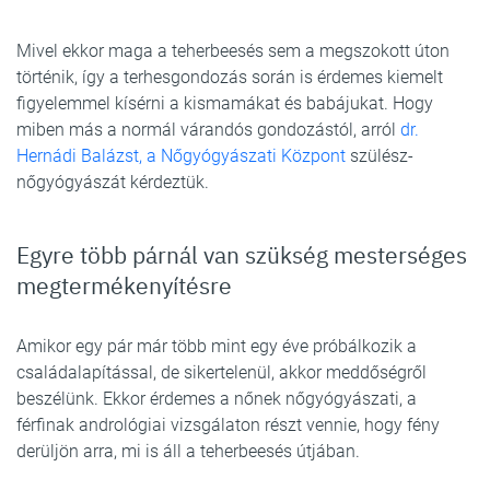
Mivel ekkor maga a teherbeesés sem a megszokott úton
történik, így a terhesgondozás során is érdemes kiemelt
figyelemmel kísérni a kismamákat és babájukat. Hogy
miben más a normál várandós gondozástól, arról
dr.
Hernádi Balázst, a Nőgyógyászati Központ
szülész-
nőgyógyászát kérdeztük.
Egyre több párnál van szükség mesterséges
megtermékenyítésre
Amikor egy pár már több mint egy éve próbálkozik a
családalapítással, de sikertelenül, akkor meddőségről
beszélünk. Ekkor érdemes a nőnek nőgyógyászati, a
férfinak andrológiai vizsgálaton részt vennie, hogy fény
derüljön arra, mi is áll a teherbeesés útjában.