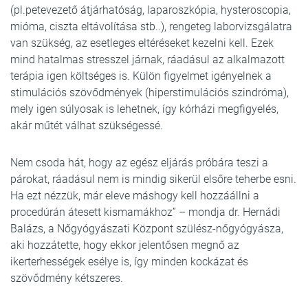
(pl.petevezető átjárhatóság, laparoszkópia, hysteroscopia,
mióma, ciszta eltávolítása stb..), rengeteg laborvizsgálatra
van szükség, az esetleges eltéréseket kezelni kell. Ezek
mind hatalmas stresszel járnak, ráadásul az alkalmazott
terápia igen költséges is. Külön figyelmet igényelnek a
stimulációs szövődmények (hiperstimulációs szindróma),
mely igen súlyosak is lehetnek, így kórházi megfigyelés,
akár műtét válhat szükségessé.
Nem csoda hát, hogy az egész eljárás próbára teszi a
párokat, ráadásul nem is mindig sikerül elsőre teherbe esni.
Ha ezt nézzük, már eleve máshogy kell hozzáállni a
procedúrán átesett kismamákhoz” – mondja dr. Hernádi
Balázs, a Nőgyógyászati Központ szülész-nőgyógyásza,
aki hozzátette, hogy ekkor jelentősen megnő az
ikerterhességek esélye is, így minden kockázat és
szövődmény kétszeres.