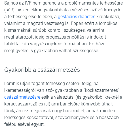
Sajnos az IVF nem garancia a problémamentes terhességre
(sőt!), hiszen ekkor gyakoribbak a vérzéses szövődmények
a terhesség első felében, a
gestaciós diabetes
kialakulása,
valamint a magzati veszteség is. Éppen ezért a lombikos
kismamáknál sűrűbb kontroll szükséges, valamint
meghatározott ideig progeszteronpótlás is indokolt
tabletta, kúp vagy/és injekció formájában. Kórházi
megfigyelés is gyakrabban válhat szükségessé.
Gyakoribb a császármetszés
Lombik útján fogant terhesség esetén- főleg, ha
ikerterhességről van szó- gyakrabban a “kockázatmentes”
császármetszésre
esik a választás, (és gyakoribb ikreknél a
koracsászár/szülés is!) ami bár elsőre könnyebb útnak
tűnik, ám ez mégiscsak nagy hasi műtét, annak minden
lehetséges kockázatával, szövődményével és a hosszabb
felépülésével együtt.