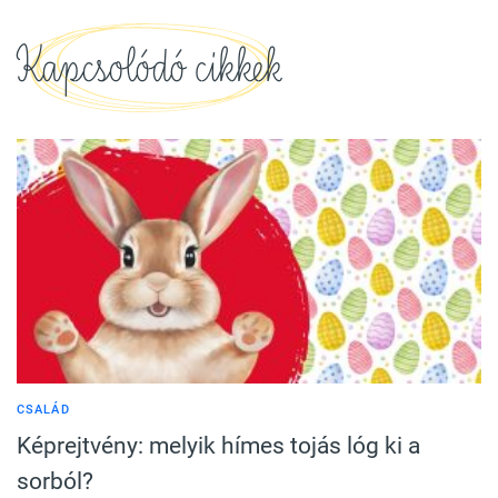
Kapcsolódó cikkek
CSALÁD
Képrejtvény: melyik hímes tojás lóg ki a
sorból?