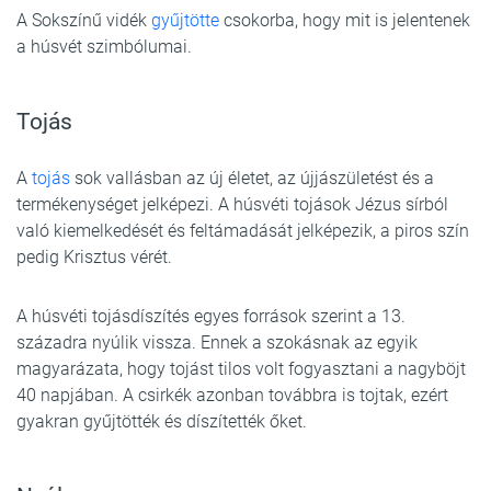
A Sokszínű vidék
gyűjtötte
csokorba, hogy mit is jelentenek
a húsvét szimbólumai.
Tojás
A
tojás
sok vallásban az új életet, az újjászületést és a
termékenységet jelképezi. A húsvéti tojások Jézus sírból
való kiemelkedését és feltámadását jelképezik, a piros szín
pedig Krisztus vérét.
A húsvéti tojásdíszítés egyes források szerint a 13.
századra nyúlik vissza. Ennek a szokásnak az egyik
magyarázata, hogy tojást tilos volt fogyasztani a nagyböjt
40 napjában. A csirkék azonban továbbra is tojtak, ezért
gyakran gyűjtötték és díszítették őket.