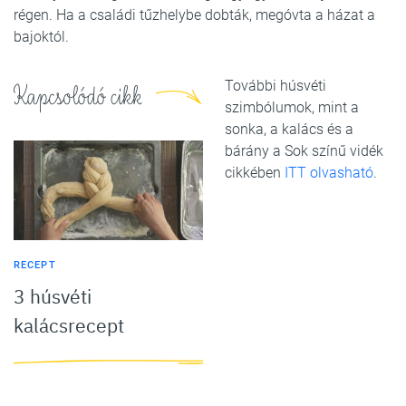
régen. Ha a családi tűzhelybe dobták, megóvta a házat a
bajoktól.
További húsvéti
Kapcsolódó cikk
szimbólumok, mint a
sonka, a kalács és a
bárány a Sok színű vidék
cikkében
ITT olvasható
.
RECEPT
3 húsvéti
kalácsrecept