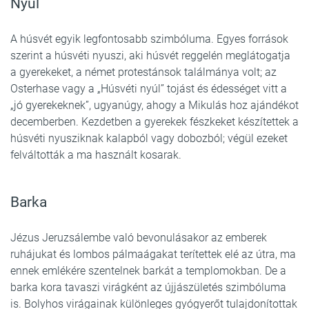
Nyúl
A húsvét egyik legfontosabb szimbóluma. Egyes források
szerint a húsvéti nyuszi, aki húsvét reggelén meglátogatja
a gyerekeket, a német protestánsok találmánya volt; az
Osterhase vagy a „Húsvéti nyúl” tojást és édességet vitt a
„jó gyerekeknek”, ugyanúgy, ahogy a Mikulás hoz ajándékot
decemberben. Kezdetben a gyerekek fészkeket készítettek a
húsvéti nyusziknak kalapból vagy dobozból; végül ezeket
felváltották a ma használt kosarak.
Barka
Jézus Jeruzsálembe való bevonulásakor az emberek
ruhájukat és lombos pálmaágakat terítettek elé az útra, ma
ennek emlékére szentelnek barkát a templomokban. De a
barka kora tavaszi virágként az újjászületés szimbóluma
is. Bolyhos virágainak különleges gyógyerőt tulajdonítottak