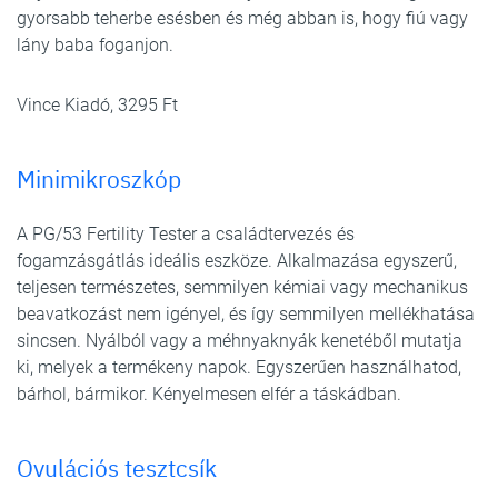
gyorsabb teherbe esésben és még abban is, hogy fiú vagy
lány baba foganjon.
Vince Kiadó, 3295 Ft
Minimikroszkóp
A PG/53 Fertility Tester a családtervezés és
fogamzásgátlás ideális eszköze. Alkalmazása egyszerű,
teljesen természetes, semmilyen kémiai vagy mechanikus
beavatkozást nem igényel, és így semmilyen mellékhatása
sincsen. Nyálból vagy a méhnyaknyák kenetéből mutatja
ki, melyek a termékeny napok. Egyszerűen használhatod,
bárhol, bármikor. Kényelmesen elfér a táskádban.
Ovulációs tesztcsík