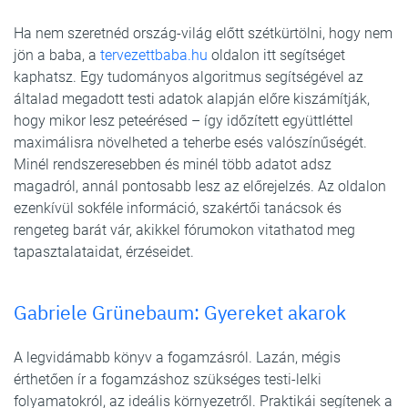
Ha nem szeretnéd ország-világ előtt szétkürtölni, hogy nem
jön a baba, a
tervezettbaba.hu
oldalon itt segítséget
kaphatsz. Egy tudományos algoritmus segítségével az
általad megadott testi adatok alapján előre kiszámítják,
hogy mikor lesz peteérésed – így időzített együttléttel
maximálisra növelheted a teherbe esés valószínűségét.
Minél rendszeresebben és minél több adatot adsz
magadról, annál pontosabb lesz az előrejelzés. Az oldalon
ezenkívül sokféle információ, szakértői tanácsok és
rengeteg barát vár, akikkel fórumokon vitathatod meg
tapasztalataidat, érzéseidet.
Gabriele Grünebaum: Gyereket akarok
A legvidámabb könyv a fogamzásról. Lazán, mégis
érthetően ír a fogamzáshoz szükséges testi-lelki
folyamatokról, az ideális környezetről. Praktikái segítenek a