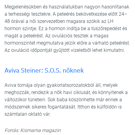
Megjelenésükben és használatukban nagyon hasonlítanak
a terhességi tesztekre. A peteérés bekövetkezése előtt 24–
48 órával a női szervezetben magasra szökik az LH
hormon szintje. Ez a hormon indítja be a tüszőrepedést és
magát a peteérést. Az ovulációs tesztek a magas
hormonszintet megmutatva jelzik előre a várható peteérést.
Az ovuláció időpontját gyűjtött vizeletből lehet kimutatni.
Aviva Steiner: S.O.S. nőknek
Aviva tornája olyan gyakorlatsorozatokból áll, melyek
meghozzák, rendezik a nők havi ciklusát, és könnyítenek a
változókor tünetein. Sok baba köszönhette már ennek a
módszernek sikeres fogantatását. Itthon és külföldön is
számtalan oktató vár.
Forrás: Kismama magazin