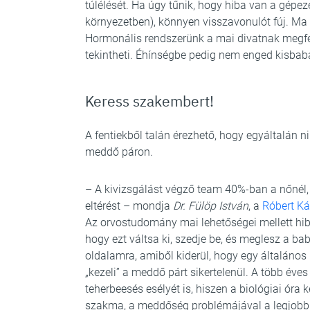
túlélését. Ha úgy tűnik, hogy hiba van a gépe
környezetben), könnyen visszavonulót fúj. M
Hormonális rendszerünk a mai divatnak megfel
tekintheti. Éhínségbe pedig nem enged kisbabá
Keress szakembert!
A fentiekből talán érezhető, hogy egyáltalán n
meddő páron.
– A kivizsgálást végző team 40%-ban a nőnél, 
eltérést – mondja
Dr. Fülöp István
, a
Róbert Ká
Az orvostudomány mai lehetőségei mellett hib
hogy ezt váltsa ki, szedje be, és meglesz a b
oldalamra, amiből kiderül, hogy egy általáno
„kezeli” a meddő párt sikertelenül. A több éves
teherbeesés esélyét is, hiszen a biológiai óra
szakma, a meddőség problémájával a legjobb