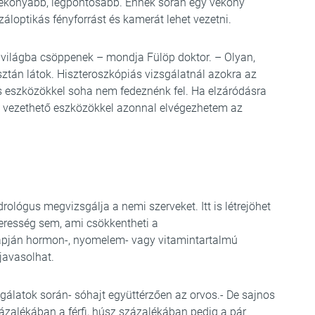
atékonyabb, legpontosabb. Ennek során egy vékony
loptikás fényforrást és kamerát lehet vezetni.
 világba csöppenek – mondja Fülöp doktor. – Olyan,
ztán látok. Hiszteroszkópiás vizsgálatnál azokra az
ás eszközökkel soha nem fedeznénk fel. Ha elzáródásra
 vezethető eszközökkel azonnal elvégezhetem az
drológus megvizsgálja a nemi szerveket. Itt is létrejöhet
zeresség sem, ami csökkentheti a
lapján hormon-, nyomelem- vagy vitamintartalmú
 javasolhat.
sgálatok során- sóhajt együttérzően az orvos.- De sajnos
ázalékában a férfi, húsz százalékában pedig a pár