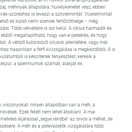
záj, méhnyak állapotára, hüvelykenetet vesz, ebben
rák-szűréshez is leveszi a szövetmintát. Vizeletmintát
 belső és külső nemi szervek fertőzöttsége – még
ást. Több vérvételre is sor kerül. A ciklus harmadik és
ebből megállapítható, hogy van-e peteérés, és hogy
t. A vérből különböző vírusok jelenlétére, vagy már
Ehhez hasonlóan a férfi kivizsgálása is megkezdődik, ő is
akulátumból is készítenek tenyésztést, keresik a
észül: a spermiumok számát, alakját és
 viszonyokat: milyen állapotban van a méh, a
övések. Ezek felett nem lehet átsiklani. A mai
íméletes eljárással „tegye rendbe” az orvos a méhet, de
zésére. A méh és a petevezetők vizsgálatára több