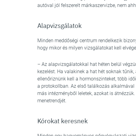
autóval jól felszerelt márkaszervizbe, nem a
Alapvizsgálatok
Minden meddőségi centrum rendelkezik bizonyo
hogy mikor és milyen vizsgálatokat kell elvég
– Az alapvizsgálatokkal hat héten belül végzün
kezelést. Ha valakinek a hat hét soknak tűnik,
ellenőriznünk kell a hormonszinteket, több idő
a protokollban. Az első találkozás alkalmáva
más intézményből leletek, azokat is átnézzük
menetrendjét.
Kórokat keresnek
Minden egy hagyományos nőgyógyászati vizsgá