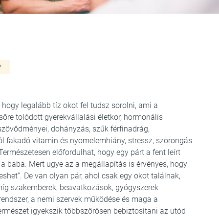
Y
hogy legalább tíz okot fel tudsz sorolni, ami a
sőre tolódott gyerekvállalási életkor, hormonális
zövődményei, dohányzás, szűk férfinadrág,
ól fakadó vitamin és nyomelemhiány, stressz, szorongás
Természetesen előfordulhat, hogy egy párt a fent leírt
 a baba. Mert ugye az a megállapítás is érvényes, hogy
eshet”. De van olyan pár, ahol csak egy okot találnak,
 míg szakemberek, beavatkozások, gyógyszerek
rendszer, a nemi szervek működése és maga a
természet igyekszik többszörösen bebiztosítani az utód