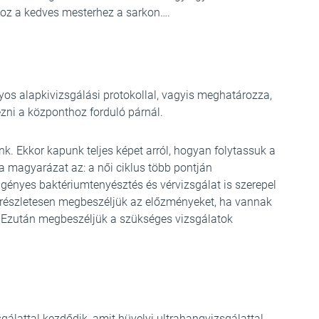
hhoz a kedves mesterhez a sarkon….
s alapkivizsgálási protokollal, vagyis meghatározza,
ezni a központhoz forduló párnál.
k. Ekkor kapunk teljes képet arról, hogyan folytassuk a
 a magyarázat az: a női ciklus több pontján
igényes baktériumtenyésztés és vérvizsgálat is szerepel
l részletesen megbeszéljük az előzményeket, ha vannak
. Ezután megbeszéljük a szükséges vizsgálatok
lattal kezdődik, amit hüvelyi ultrahangvizsgálattal