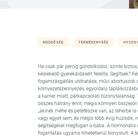
MEDDŐSÉG
TERMÉKENYSÉG
HYCOS
Ha csak pár percig gondolkodsz, szinte biztos, 
késlekedő gyerekáldásért felelős. Segítsek? Ké
fogamzásgátlás utóhatása, művi abortuszok s
környezetszennyezés, egyoldalú táplálkozásb
a karrier miatt, párkapcsolati bizonytalanság. 
összes hátrány érint, mégis könnyen összejön
„akinek méhe és petefészke van, az teherbe is 
vagy egyet sem, és mégis több évig húzódik,
segítségével megfogan a baba. A hormonális 
fogantatás ugyanis hihetetlenül bonyolult. A 