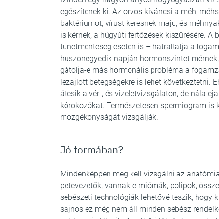
egészítenek ki. Az orvos kíváncsi a méh, méhs
baktériumot, vírust keresnek majd, és méhnyak
is kérnek, a húgyúti fertőzések kiszűrésére. A
tünetmenteség esetén is – hátráltatja a fogamz
huszonegyedik napján hormonszintet mérnek, 
gátolja-e más hormonális probléma a fogamzás
lezajlott betegségekre is lehet következtetni. 
átesik a vér-, és vizeletvizsgálaton, de nála ej
kórokozókat. Természetesen spermiogram is k
mozgékonyságát vizsgálják.
Jó formában?
Mindenképpen meg kell vizsgálni az anatómiai
petevezetők, vannak-e miómák, polipok, összen
sebészeti technológiák lehetővé teszik, hogy k
sajnos ez még nem áll minden sebész rendelke