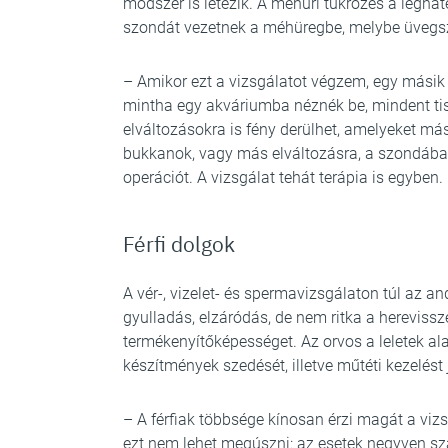
módszer is létezik. A méhűri tükrözés a legh
szondát vezetnek a méhüregbe, melybe üvegszá
– Amikor ezt a vizsgálatot végzem, egy másik
mintha egy akváriumba néznék be, mindent tis
elváltozásokra is fény derülhet, amelyeket m
bukkanok, vagy más elváltozásra, a szondába
operációt. A vizsgálat tehát terápia is egyben.
Férfi dolgok
A vér-, vizelet- és spermavizsgálaton túl az an
gyulladás, elzáródás, de nem ritka a hereviss
termékenyítőképességet. Az orvos a leletek a
készítmények szedését, illetve műtéti kezelést
– A férfiak többsége kínosan érzi magát a viz
ezt nem lehet megúszni: az esetek negyven sz