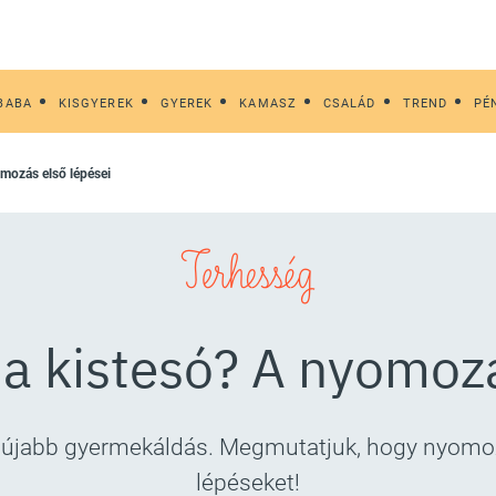
BABA
KISGYEREK
GYEREK
KAMASZ
CSALÁD
TREND
PÉ
omozás első lépései
Terhesség
 a kistesó? A nyomozá
az újabb gyermekáldás. Megmutatjuk, hogy nyomo
lépéseket!