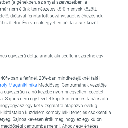
zetben (a génekben, az anyai szervezetben, a
a már nem élünk természetes körülmények között.
elő, diétával fenntartott soványságot is éhezésnek
t születni. És ez csak egyetlen példa a sok közül…
incs egyszerű dolga annak, aki segíteni szeretne egy
40%-ban a férfinél, 20%-ban mindkettejüknél talál
roly Magánlklinika
Meddőségi Centrumának vezetője –
a egyszerűen a nő kezébe nyomni egyetlen receptet,
aba. Sajnos nem egy levelet kapok internetes tanácsadó
s nőgyógyász egy-két vizsgálatra alapozva évekig
 kilátástalan küzdelem komoly lelki teher, és csökkenti a
 ketyeg. Sajnos kevesen értik meg, hogy ez egy külön
 meddőségi centrumba menni. Ahogy egy értékes