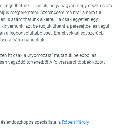
m engedhetünk… Tudjuk, hogy nagyon nagy diszkrécióra
áljuk megteremteni. Szerencsére ma már a nem túl
en is számíthatunk sikerre. Ha csak egyetlen egy
 kinyernünk, azt be tudjuk ültetni a petesejtbe, és végül
án a legbonyolultabb eset. Ennél sokkal egyszerűbb
ben a párra hangoljuk.
szen itt csak a „nyomozást” mutattuk be ebből az
san végződő történetből.A folytatásról többek között
és endoszkópos specialista, a
Róbert Károly