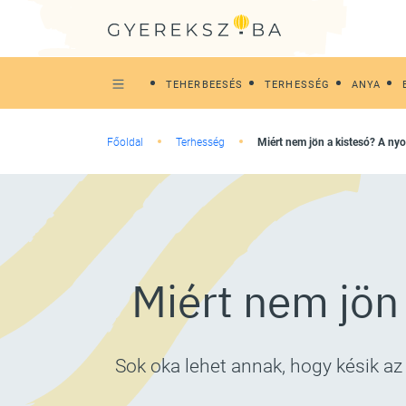
TEHERBEESÉS
TERHESSÉG
ANYA
Főoldal
Terhesség
Miért nem jön a kistesó? A ny
Miért nem jön
Sok oka lehet annak, hogy késik 