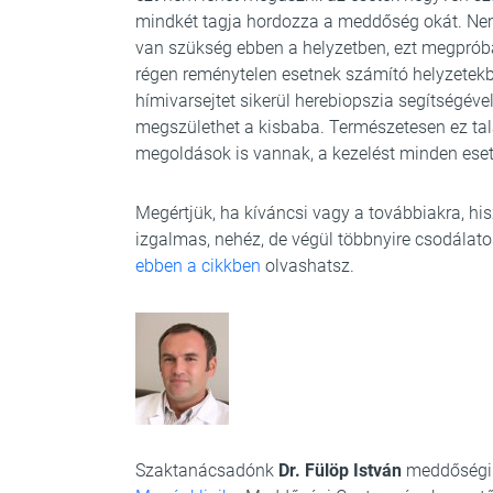
mindkét tagja hordozza a meddőség okát. Ne
van szükség ebben a helyzetben, ezt megprób
régen reménytelen esetnek számító helyzetekb
hímivarsejtet sikerül herebiopszia segítségével
megszülethet a kisbaba. Természetesen ez tal
megoldások is vannak, a kezelést minden eset
Megértjük, ha kíváncsi vagy a továbbiakra, hi
izgalmas, nehéz, de végül többnyire csodálato
ebben a cikkben
olvashatsz.
Szaktanácsadónk
Dr. Fülöp István
meddőségi 