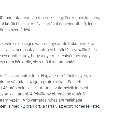
 forint alatt van, amit nem kell egy összegben kifizetni,
 körüli összeg. Az év lejártával újra eldönthető, fenn
ák-e a szerződést.
ltetéshez szükséges valamennyi adatról okmányt kap.
mas – azaz nemcsak az autogén beültetéshez szükséges
esen dönthet úgy, hogy a gyermek testvérének vagy
zt nem kérik tőle, hiszen ő fizet tárolásáért.
s és az infrastruktúra. Hogy némi képünk legyen, mi is
Kálmán vázolta a szigorú protokollban rögzített
t 48 órán belül kell eljuttatni a valamelyik intézeti
özött kell tárolni. A folyékony nitrogénbe történő
gram vezérli. A folyamatos hűtés áramellátása
tén is még 72 órán őrzi a tartály az előírt hőmérsékletet.