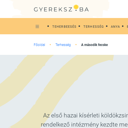
TEHERBEESÉS
TERHESSÉG
ANYA
Főoldal
Terhesség
A második fecske
Az első hazai kísérleti köldökz
rendelkező intézmény kezdte meg