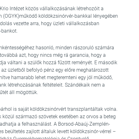
io Intézet közös vállalkozásának létrehozóit a
an (OGYK)működő köldökzsinórvér-bankkal lényegében
dolás vezette arra, hogy üzleti vállalkozásban
-bankot.
önkéntességéhez hasonló, minden rászoruló számára
 továbbá azt, hogy nincs még rá garancia, hogy a
dja váltani a szülők hozzá fűzött reményét. E második
az üzletből befolyó pénz egy előre meghatározott
lönítve hamarabb lehet megteremteni egy jól működő,
nk létrehozásának feltételeit. Szándékaik nem a
űtét áll mögöttük.
rhol is saját köldökzsinórvért transzplantáltak volna.
ek közül származó szövetek esetében az orvos a beteg
gadhatja a felhasználást. A Borsod-Abaúj-Zemplén-
ültetés zajlott általuk levett köldökzsinór-vérrel –
kórház Gyermekhematológia és Csontvelő-