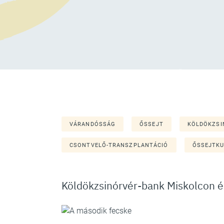
VÁRANDÓSSÁG
ŐSSEJT
KÖLDÖKZSI
CSONTVELŐ-TRANSZPLANTÁCIÓ
ŐSSEJTK
Köldökzsinórvér-bank Miskolcon 