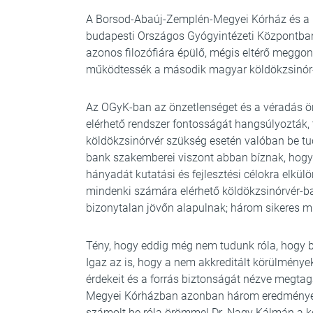
A Borsod-Abaúj-Zemplén-Megyei Kórház és a Kr
budapesti Országos Gyógyintézeti Központb
azonos filozófiára épülő, mégis eltérő meggon
működtessék a második magyar köldökzsinór
Az OGyK-ban az önzetlenséget és a véradás 
elérhető rendszer fontosságát hangsúlyozták,
köldökzsinórvér szükség esetén valóban be tu
bank szakemberei viszont abban bíznak, hogy 
hányadát kutatási és fejlesztési célokra elkü
mindenki számára elérhető köldökzsinórvér-ba
bizonytalan jövőn alapulnak; három sikeres m
Tény, hogy eddig még nem tudunk róla, hogy bá
Igaz az is, hogy a nem akkreditált körülmény
érdekeit és a forrás biztonságát nézve megta
Megyei Kórházban azonban három eredményes be
számolt be róla örömmel Dr. Nagy Kálmán a 