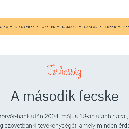
BABA
KISGYEREK
GYEREK
KAMASZ
CSALÁD
TREND
PÉ
Terhesség
A második fecske
sinórvér-bank után 2004. május 18-án újabb hazai,
 szövetbanki tevékenységét, amely minden érdekl