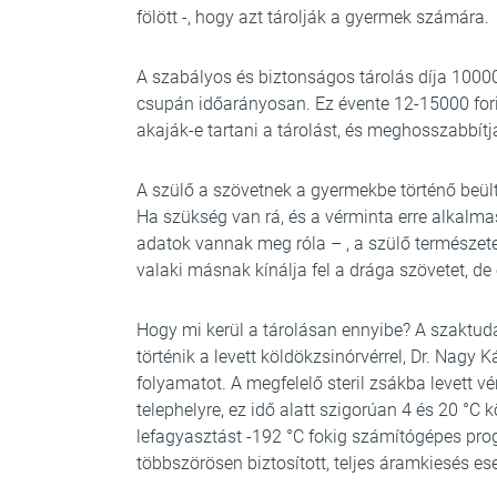
fölött -, hogy azt tárolják a gyermek számára.
A szabályos és biztonságos tárolás díja 100000
csupán időarányosan. Ez évente 12-15000 forint
akaják-e tartani a tárolást, és meghosszabbítj
A szülő a szövetnek a gyermekbe történő beü
Ha szükség van rá, és a vérminta erre alkal
adatok vannak meg róla – , a szülő természet
valaki másnak kínálja fel a drága szövetet, de e
Hogy mi kerül a tárolásan ennyibe? A szaktudá
történik a levett köldökzsinórvérrel, Dr. Nagy 
folyamatot. A megfelelő steril zsákba levett vér
telephelyre, ez idő alatt szigorúan 4 és 20 °C k
lefagyasztást -192 °C fokig számítógépes pro
többszörösen biztosított, teljes áramkiesés ese