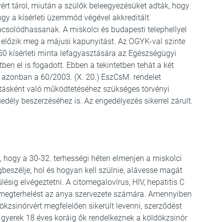
rt tárol, miután a szülők beleegyezésüket adták, hogy
ogy a kísérleti üzemmód végével akkreditált
csolódhassanak. A miskolci és budapesti telephellyel
lőzik meg a májusi kapunyitást. Az OGYK-val szinte
50 kísérleti minta lefagyasztására az Egészségügyi
n el is fogadott. Ebben a tekintetben tehát a két
zonban a 60/2003. (X. 20.) EszCsM. rendelet
tásként való működtetéséhez szükséges törvényi
edély beszerzéséhez is. Az engedélyezés sikerrel zárult.
 hogy a 30-32. terhességi héten elmenjen a miskolci
beszélje, hol és hogyan kell szülnie, alávesse magát
ésig elvégeztetni. A citomegalovírus, HIV, hepatitis C
ös megterhelést az anya szervezete számára. Amennyiben
kzsinórvért megfelelően sikerült levenni, szerződést
a gyerek 18 éves koráig ők rendelkeznek a köldökzsinór