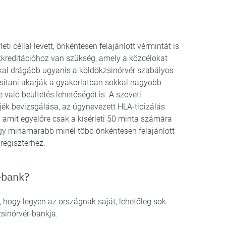
eti céllal levett, önkéntesen felajánlott vérmintát is
kkreditációhoz van szükség, amely a közcélokat
kal drágább ugyanis a köldökzsinórvér szabályos
sítani akarják a gyakorlatban sokkal nagyobb
 való beültetés lehetőségét is. A szöveti
ék bevizsgálása, az úgynevezett HLA-tipizálás
, amit egyelőre csak a kísérleti 50 minta számára
gy mihamarabb minél több önkéntesen felajánlott
regiszterhez.
-bank?
, hogy legyen az országnak saját, lehetőleg sok
sinórvér-bankja.