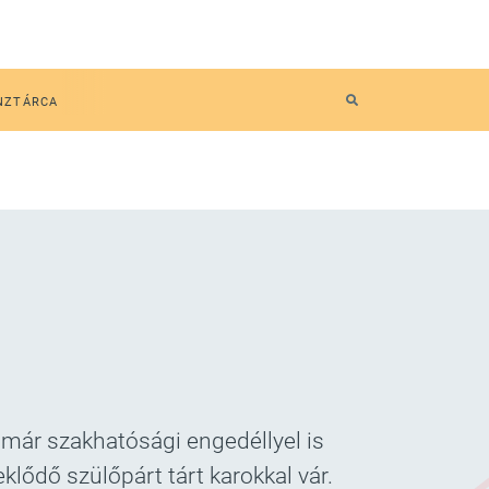
NZTÁRCA
 már szakhatósági engedéllyel is
ődő szülőpárt tárt karokkal vár.