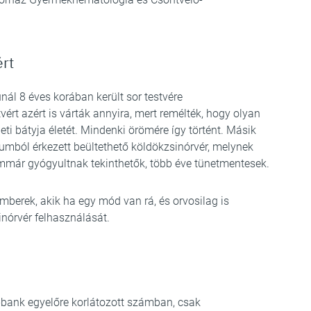
ért
nál 8 éves korában került sor testvére
vért azért is várták annyira, mert remélték, hogy olyan
i bátyja életét. Mindenki örömére így történt. Másik
iumból érkezett beültethető köldökzsinórvér, melynek
immár gyógyultnak tekinthetők, több éve tünetmentesek.
berek, akik ha egy mód van rá, és orvosilag is
sinórvér felhasználását.
ank egyelőre korlátozott számban, csak