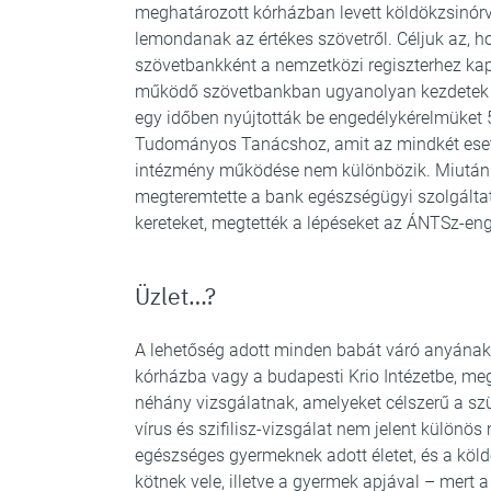
meghatározott kórházban levett köldökzsinórvé
lemondanak az értékes szövetről. Céljuk az, h
szövetbankként a nemzetközi regiszterhez kap
működő szövetbankban ugyanolyan kezdetek e
egy időben nyújtották be engedélykérelmüket 
Tudományos Tanácshoz, amit az mindkét esetbe
intézmény működése nem különbözik. Miután a
megteremtette a bank egészségügyi szolgálta
kereteket, megtették a lépéseket az ÁNTSz-eng
Üzlet…?
A lehetőség adott minden babát váró anyának,
kórházba vagy a budapesti Krio Intézetbe, meg
néhány vizsgálatnak, amelyeket célszerű a szül
vírus és szifilisz-vizsgálat nem jelent külön
egészséges gyermeknek adott életet, és a köldö
kötnek vele, illetve a gyermek apjával – mert 