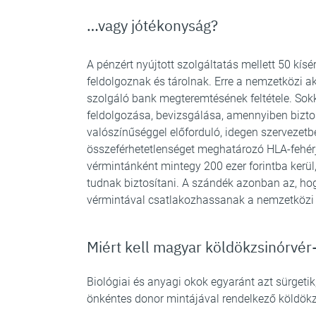
…vagy jótékonyság?
A pénzért nyújtott szolgáltatás mellett 50 kísérl
feldolgoznak és tárolnak. Erre a nemzetközi a
szolgáló bank megteremtésének feltétele. Sok
feldolgozása, bevizsgálása, amennyiben bizto
valószínűséggel előforduló, idegen szervezetbe
összeférhetetlenséget meghatározó HLA-fehérj
vérmintánként mintegy 200 ezer forintba kerül
tudnak biztosítani. A szándék azonban az, ho
vérmintával csatlakozhassanak a nemzetközi 
Miért kell magyar köldökzsinórvér
Biológiai és anyagi okok egyaránt azt sürgetik
önkéntes donor mintájával rendelkező köldökz