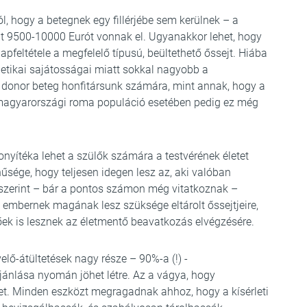
ól, hogy a betegnek egy fillérjébe sem kerülnek – a
t 9500-10000 Eurót vonnak el. Ugyanakkor lehet, hogy
pfeltétele a megfelelő típusú, beültethető őssejt. Hiába
etikai sajátosságai miatt sokkal nagyobb a
 donor beteg honfitársunk számára, mint annak, hogy a
magyarországi roma populáció esetében pedig ez még
nyítéka lehet a szülők számára a testvérének életet
sége, hogy teljesen idegen lesz az, aki valóban
 szerint – bár a pontos számon még vitatkoznak –
embernek magának lesz szüksége eltárolt őssejtjeire,
ek is lesznek az életmentő beavatkozás elvégzésére.
lő-átültetések nagy része – 90%-a (!) -
ánlása nyomán jöhet létre. Az a vágya, hogy
let. Minden eszközt megragadnak ahhoz, hogy a kísérleti