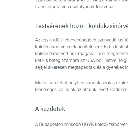
transzplantációs osztályának főorvosa.
Testvérének hozott köldökzsinórv
Az egyik idült fehérvérűségben szenvedő kisfiú
köldökzsinórvérének beültetésére. Ezt a kistest
köldökzsinórvért hoz magával, ami megmenthet
két kis beteg számára az USA-ból, illetve Belg
sejtjei sikeresen megtapadtak, és a gyerekek 
Miskolcon tehát helyben vannak azok a szakem
lehetséges, vállalják az általuk levett köldökz
A kezdetek
A Budapesten működő OGYK köldökzsinórvér-b