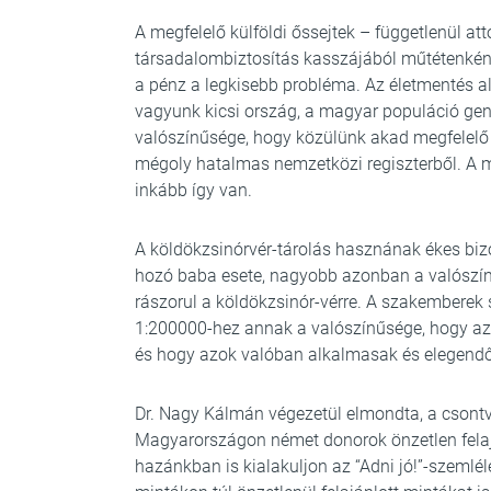
A megfelelő külföldi őssejtek – függetlenül att
társadalombiztosítás kasszájából műtétenkén
a pénz a legkisebb probléma. Az életmentés ala
vagyunk kicsi ország, a magyar populáció gen
valószínűsége, hogy közülünk akad megfelelő
mégoly hatalmas nemzetközi regiszterből. A 
inkább így van.
A köldökzsinórvér-tárolás hasznának ékes bizo
hozó baba esete, nagyobb azonban a valószínű
rászorul a köldökzsinór-vérre. A szakemberek
1:200000-hez annak a valószínűsége, hogy az 
és hogy azok valóban alkalmasak és elegendő
Dr. Nagy Kálmán végezetül elmondta, a csontve
Magyarországon német donorok önzetlen felaj
hazánkban is kialakuljon az “Adni jó!”-szemlé