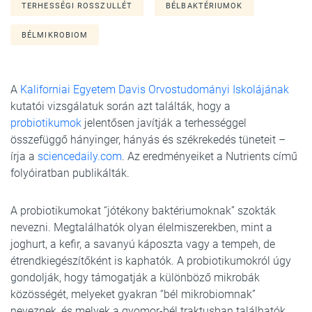
TERHESSÉGI ROSSZULLÉT
BÉLBAKTÉRIUMOK
BÉLMIKROBIOM
A
Kaliforniai Egyetem Davis Orvostudományi Iskolájának
kutatói vizsgálatuk során azt találták, hogy a
probiotikumok
jelentősen javítják a terhességgel
összefüggő hányinger, hányás és székrekedés tüneteit –
írja a
sciencedaily.com
. Az eredményeiket a Nutrients című
folyóiratban publikálták.
A probiotikumokat “jótékony baktériumoknak” szokták
nevezni. Megtalálhatók olyan élelmiszerekben, mint a
joghurt, a kefir, a savanyú káposzta vagy a tempeh, de
étrendkiegészítőként is kaphatók. A probiotikumokról úgy
gondolják, hogy támogatják a különböző mikrobák
közösségét, melyeket gyakran “bél mikrobiomnak”
neveznek, és melyek a gyomor-bél traktusban találhatók.