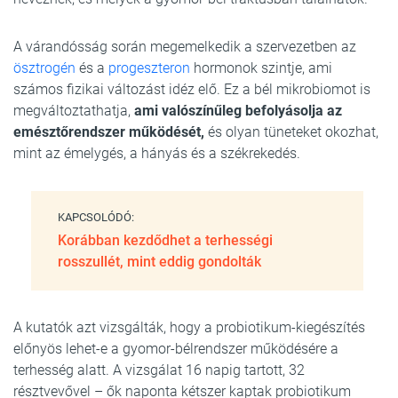
A várandósság során megemelkedik a szervezetben az
ösztrogén
és a
progeszteron
hormonok szintje, ami
számos fizikai változást idéz elő. Ez a bél mikrobiomot is
megváltoztathatja,
ami valószínűleg befolyásolja az
emésztőrendszer működését,
és olyan tüneteket okozhat,
mint az émelygés, a hányás és a székrekedés.
KAPCSOLÓDÓ:
Korábban kezdődhet a terhességi
rosszullét, mint eddig gondolták
A kutatók azt vizsgálták, hogy a probiotikum-kiegészítés
előnyös lehet-e a gyomor-bélrendszer működésére a
terhesség alatt. A vizsgálat 16 napig tartott, 32
résztvevővel – ők naponta kétszer kaptak probiotikum