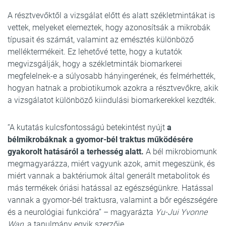
A résztvevőktől a vizsgálat előtt és alatt székletmintákat is
vettek, melyeket elemeztek, hogy azonosítsák a mikrobák
típusait és számát, valamint az emésztés különböző
melléktermékeit. Ez lehetővé tette, hogy a kutatók
megvizsgálják, hogy a székletminták biomarkerei
megfelelnek-e a súlyosabb hányingerének, és felmérhették,
hogyan hatnak a probiotikumok azokra a résztvevőkre, akik
a vizsgálatot különböző kiindulási biomarkerekkel kezdték.
“A kutatás kulcsfontosságú betekintést nyújt
a
bélmikrobáknak a gyomor-bél traktus működésére
gyakorolt hatásáról a terhesség alatt.
A bél mikrobiomunk
megmagyarázza, miért vagyunk azok, amit megeszünk, és
miért vannak a baktériumok által generált metabolitok és
más termékek óriási hatással az egészségünkre. Hatással
vannak a gyomor-bél traktusra, valamint a bőr egészségére
és a neurológiai funkcióra” – magyarázta
Yu-Jui Yvonne
Wan
, a tanulmány egyik szerzője.