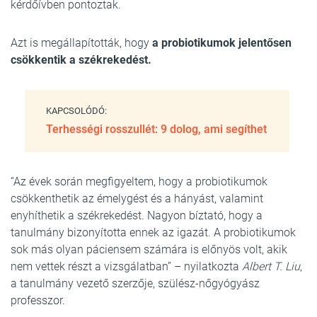
kérdőívben pontoztak.
Azt is megállapították, hogy
a probiotikumok jelentősen
csökkentik a székrekedést.
KAPCSOLÓDÓ:
Terhességi rosszullét: 9 dolog, ami segíthet
“Az évek során megfigyeltem, hogy a probiotikumok
csökkenthetik az émelygést és a hányást, valamint
enyhíthetik a székrekedést. Nagyon bíztató, hogy a
tanulmány bizonyította ennek az igazát. A probiotikumok
sok más olyan páciensem számára is előnyös volt, akik
nem vettek részt a vizsgálatban” – nyilatkozta
Albert T. Liu
,
a tanulmány vezető szerzője, szülész-nőgyógyász
professzor.