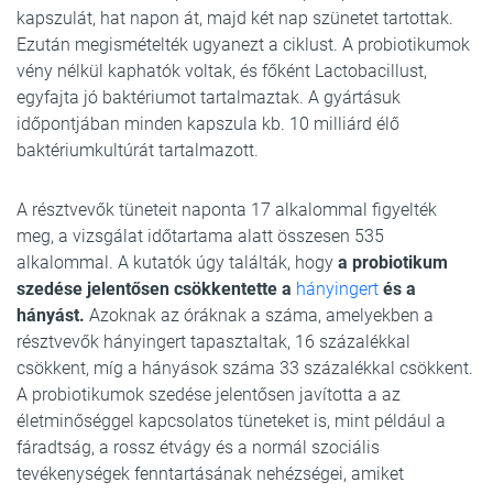
kapszulát, hat napon át, majd két nap szünetet tartottak.
Ezután megismételték ugyanezt a ciklust. A probiotikumok
vény nélkül kaphatók voltak, és főként Lactobacillust,
egyfajta jó baktériumot tartalmaztak. A gyártásuk
időpontjában minden kapszula kb. 10 milliárd élő
baktériumkultúrát tartalmazott.
A résztvevők tüneteit naponta 17 alkalommal figyelték
meg, a vizsgálat időtartama alatt összesen 535
alkalommal. A kutatók úgy találták, hogy
a probiotikum
szedése jelentősen csökkentette a
hányingert
és a
hányást.
Azoknak az óráknak a száma, amelyekben a
résztvevők hányingert tapasztaltak, 16 százalékkal
csökkent, míg a hányások száma 33 százalékkal csökkent.
A probiotikumok szedése jelentősen javította a az
életminőséggel kapcsolatos tüneteket is, mint például a
fáradtság, a rossz étvágy és a normál szociális
tevékenységek fenntartásának nehézségei, amiket