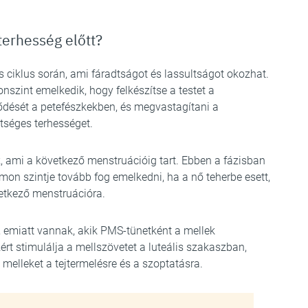
terhesség előtt?
 ciklus során, ami fáradtságot és lassultságot okozhat.
onszint emelkedik, hogy felkészítse a testet a
lődését a petefészkekben, és megvastagítani a
séges terhességet.
k, ami a következő menstruációig tart. Ebben a fázisban
mon szintje tovább fog emelkedni, ha a nő teherbe esett,
etkező menstruációra.
, emiatt vannak, akik PMS-tünetként a mellek
rt stimulálja a mellszövetet a luteális szakaszban,
 melleket a tejtermelésre és a szoptatásra.