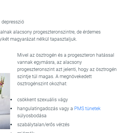
 depresszió
alnak alacsony progeszteronszintre, de érdemes
yikét magyarázat nélkül tapasztaljuk.
Mivel az ösztrogén és a progeszteron hatással
vannak egymásra, az alacsony
progeszteronszint azt jelenti, hogy az ösztrogén
szintje túl magas. A megnövekedett
ösztrogénszint okozhat:
csökkent szexuális vágy
hangulatingadozás vagy a
PMS tünetek
súlyosbodása
szabálytalan/erős vérzés