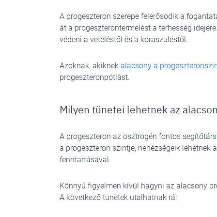
A progeszteron szerepe felerősödik a fogantat
át a progeszterontermelést a terhesség idejére
védeni a vetéléstől és a koraszüléstől.
Azoknak, akiknek
alacsony a progeszteronszin
progeszteronpótlást.
Milyen tünetei lehetnek az alacso
A progeszteron az ösztrogén fontos segítőtá
a progeszteron szintje, nehézségeik lehetnek 
fenntartásával.
Könnyű figyelmen kívül hagyni az alacsony prog
A következő tünetek utalhatnak rá: