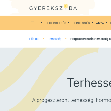
TEHERBEESÉS
TERHESSÉG
ANYA
Főoldal
Terhesség
Progeszteronszint terhesség al
Terhess
A progeszteront terhességi hormo