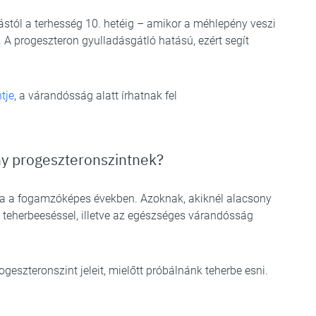
ástól a terhesség 10. hetéig – amikor a méhlepény veszi
. A progeszteron gyulladásgátló hatású, ezért segít
tje
, a várandósság alatt írhatnak fel
ny progeszteronszintnek?
rsa a fogamzóképes években. Azoknak, akiknél alacsony
a teherbeeséssel, illetve az egészséges várandósság
eszteronszint jeleit, mielőtt próbálnánk teherbe esni.