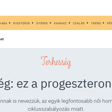
BABA
KISGYEREK
GYEREK
KAMASZ
CSALÁD
TREND
PÉ
att
Terhesség
ég: ez a progeszteron
nnak is nevezzük, az egyik legfontosabb női ho
ciklusszabályozás miatt.