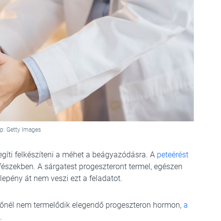
p: Getty Images
gíti felkészíteni a méhet a beágyazódásra. A
peteérést
fészekben. A sárgatest progeszteront termel, egészen
lepény át nem veszi ezt a feladatot.
 nőnél nem termelődik elegendő progeszteron hormon,
a
.