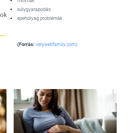
miómák
súlygyarapodás
nok
epehólyag problémák
(Forrás:
verywellfamily.com)