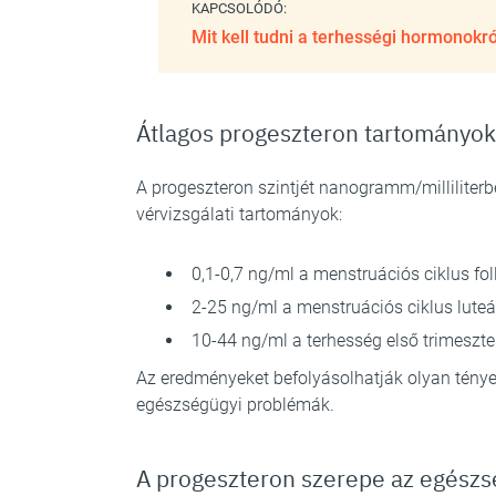
KAPCSOLÓDÓ:
Mit kell tudni a terhességi hormonokró
Átlagos progeszteron tartományok
A progeszteron szintjét nanogramm/milliliterb
vérvizsgálati tartományok:
0,1-0,7 ng/ml a menstruációs ciklus fo
2-25 ng/ml a menstruációs ciklus luteá
10-44 ng/ml a terhesség első trimeszt
Az eredményeket befolyásolhatják olyan tényező
egészségügyi problémák.
A progeszteron szerepe az egészs