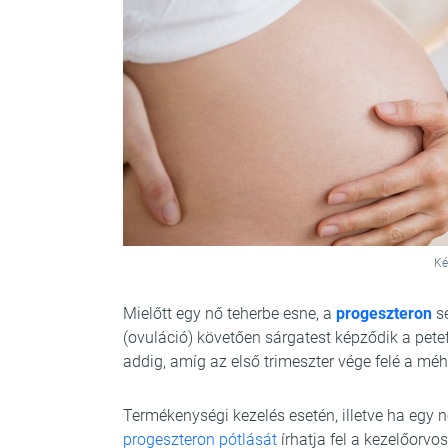
Ké
Mielőtt egy nő teherbe esne, a
progeszteron
se
(ovuláció) követően sárgatest képződik a pete
addig, amíg az első trimeszter vége felé a méh
Termékenységi kezelés esetén, illetve ha egy
progeszteron pótlását
írhatja fel a kezelőorvos