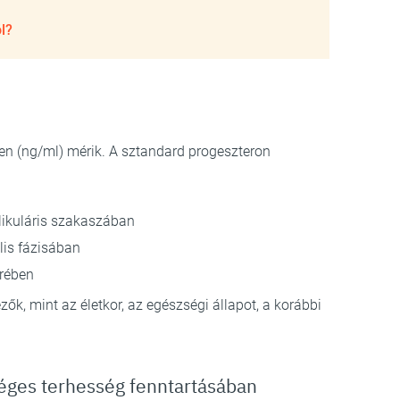
l?
en (ng/ml) mérik. A sztandard progeszteron
llikuláris szakaszában
lis fázisában
erében
k, mint az életkor, az egészségi állapot, a korábbi
éges terhesség fenntartásában