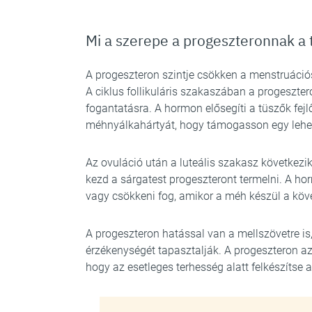
Mi a szerepe a progeszteronnak a 
A progeszteron szintje csökken a menstruációs
A ciklus follikuláris szakaszában a progeszter
fogantatásra. A hormon elősegíti a tüszők fej
méhnyálkahártyát, hogy támogasson egy lehet
Az ovuláció után a luteális szakasz következi
kezd a sárgatest progeszteront termelni. A hor
vagy csökkeni fog, amikor a méh készül a köv
A progeszteron hatással van a mellszövetre is
érzékenységét tapasztalják. A progeszteron azé
hogy az esetleges terhesség alatt felkészítse a