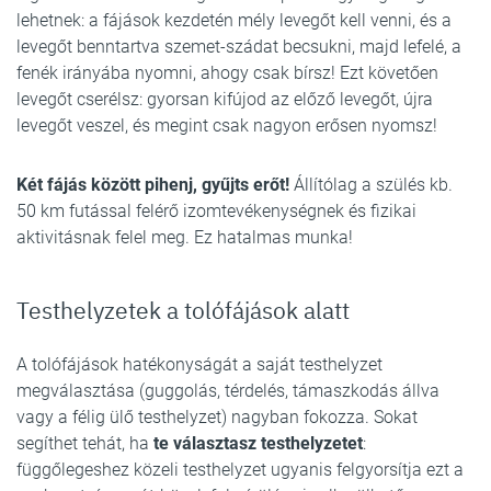
lehetnek: a fájások kezdetén mély levegőt kell venni, és a
levegőt benntartva szemet-szádat becsukni, majd lefelé, a
fenék irányába nyomni, ahogy csak bírsz! Ezt követően
levegőt cserélsz: gyorsan kifújod az előző levegőt, újra
levegőt veszel, és megint csak nagyon erősen nyomsz!
Két fájás között pihenj, gyűjts erőt!
Állítólag a szülés kb.
50 km futással felérő izomtevékenységnek és fizikai
aktivitásnak felel meg. Ez hatalmas munka!
Testhelyzetek a tolófájások alatt
A tolófájások hatékonyságát a saját testhelyzet
megválasztása (guggolás, térdelés, támaszkodás állva
vagy a félig ülő testhelyzet) nagyban fokozza. Sokat
segíthet tehát, ha
te választasz testhelyzetet
:
függőlegeshez közeli testhelyzet ugyanis felgyorsítja ezt a