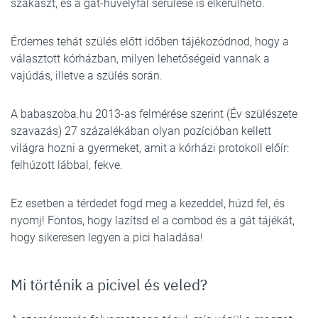
szakaszt, és a gát-hüvelyfal sérülése is elkerülhető.
Érdemes tehát szülés előtt időben tájékozódnod, hogy a
választott kórházban, milyen lehetőségeid vannak a
vajúdás, illetve a szülés során.
A babaszoba.hu 2013-as felmérése szerint (Év szülészete
szavazás) 27 százalékában olyan pozícióban kellett
világra hozni a gyermeket, amit a kórházi protokoll előír:
felhúzott lábbal, fekve.
Ez esetben a térdedet fogd meg a kezeddel, húzd fel, és
nyomj! Fontos, hogy lazítsd el a combod és a gát tájékát,
hogy sikeresen legyen a pici haladása!
Mi történik a picivel és veled?