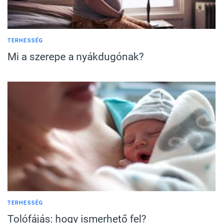
TERHESSÉG
Mi a szerepe a nyákdugónak?
TERHESSÉG
Tolófájás: hogy ismerhető fel?