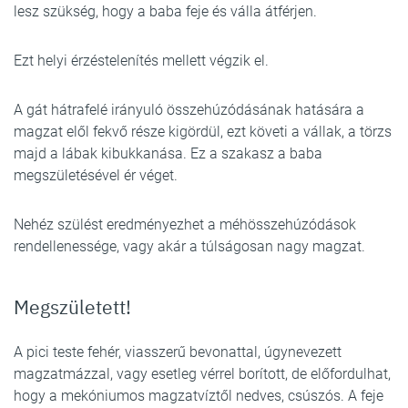
lesz szükség, hogy a baba feje és válla átférjen.
Ezt helyi érzéstelenítés mellett végzik el.
A gát hátrafelé irányuló összehúzódásának hatására a
magzat elől fekvő része kigördül, ezt követi a vállak, a törzs
majd a lábak kibukkanása. Ez a szakasz a baba
megszületésével ér véget.
Nehéz szülést eredményezhet a méhösszehúzódások
rendellenessége, vagy akár a túlságosan nagy magzat.
Megszületett!
A pici teste fehér, viasszerű bevonattal, úgynevezett
magzatmázzal, vagy esetleg vérrel borított, de előfordulhat,
hogy a mekóniumos magzatvíztől nedves, csúszós. A feje