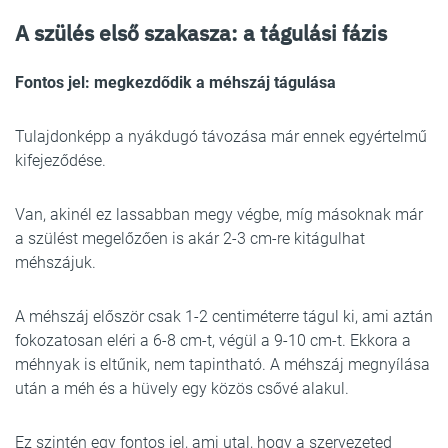
A szülés első szakasza: a tágulási fázis
Fontos jel: megkezdődik a méhszáj tágulása
Tulajdonképp a nyákdugó távozása már ennek egyértelmű
kifejeződése.
Van, akinél ez lassabban megy végbe, míg másoknak már
a szülést megelőzően is akár 2-3 cm-re kitágulhat
méhszájuk.
A méhszáj először csak 1-2 centiméterre tágul ki, ami aztán
fokozatosan eléri a 6-8 cm-t, végül a 9-10 cm-t. Ekkora a
méhnyak is eltűnik, nem tapintható. A méhszáj megnyílása
után a méh és a hüvely egy közös csővé alakul.
Ez szintén egy fontos jel, ami utal, hogy a szervezeted