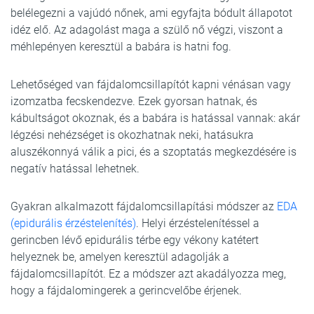
belélegezni a vajúdó nőnek, ami egyfajta bódult állapotot
idéz elő. Az adagolást maga a szülő nő végzi, viszont a
méhlepényen keresztül a babára is hatni fog.
Lehetőséged van fájdalomcsillapítót kapni vénásan vagy
izomzatba fecskendezve. Ezek gyorsan hatnak, és
kábultságot okoznak, és a babára is hatással vannak: akár
légzési nehézséget is okozhatnak neki, hatásukra
aluszékonnyá válik a pici, és a szoptatás megkezdésére is
negatív hatással lehetnek.
Gyakran alkalmazott fájdalomcsillapítási módszer az
EDA
(epidurális érzéstelenítés)
. Helyi érzéstelenítéssel a
gerincben lévő epidurális térbe egy vékony katétert
helyeznek be, amelyen keresztül adagolják a
fájdalomcsillapítót. Ez a módszer azt akadályozza meg,
hogy a fájdalomingerek a gerincvelőbe érjenek.