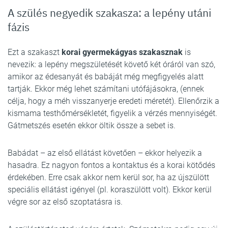
A szülés negyedik szakasza: a lepény utáni
fázis
Ezt a szakaszt
korai gyermekágyas szakasznak
is
nevezik: a lepény megszületését követő két óráról van szó,
amikor az édesanyát és babáját még megfigyelés alatt
tartják. Ekkor még lehet számítani utófájásokra, (ennek
célja, hogy a méh visszanyerje eredeti méretét). Ellenőrzik a
kismama testhőmérsékletét, figyelik a vérzés mennyiségét.
Gátmetszés esetén ekkor öltik össze a sebet is.
Babádat – az első ellátást követően – ekkor helyezik a
hasadra. Ez nagyon fontos a kontaktus és a korai kötődés
érdekében. Erre csak akkor nem kerül sor, ha az újszülött
speciális ellátást igényel (pl. koraszülött volt). Ekkor kerül
végre sor az első szoptatásra is.