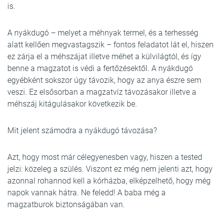
is.
A nyákdugó – melyet a méhnyak termel, és a terhesség
alatt kellően megvastagszik – fontos feladatot lát el, hiszen
ez zárja el a méhszájat illetve méhet a külvilágtól, és így
benne a magzatot is védi a fertőzésektől. A nyákdugó
egyébként sokszor úgy távozik, hogy az anya észre sem
veszi. Ez elsősorban a magzatvíz távozásakor illetve a
méhszáj kitágulásakor következik be.
Mit jelent számodra a nyákdugó távozása?
Azt, hogy most már célegyenesben vagy, hiszen a tested
jelzi: közeleg a szülés. Viszont ez még nem jelenti azt, hogy
azonnal rohannod kell a kórházba, elképzelhető, hogy még
napok vannak hátra. Ne feledd! A baba még a
magzatburok biztonságában van.