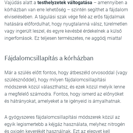
Vajúdás alatt a
testhelyzetek váltogatása
– amennyiben a
kórházban van erre lehetőség – szintén segíthet a fájdalom
elviselésében. A tágulási szak vége felé az erős fájdalmak
hatására előfordulhat, hogy nyugtalanná válsz, türelmetlen
vagy ingerült leszel, és egyre kevésbé érdekelnek a külső
ingerforrások. Ez teljesen természetes, ne aggódj miatta!
Fájdalomcsillapítás a kórházban
Már a szülés előtt fontos, hogy átbeszéld orvosoddal (vagy
szülésznőddel), hogy milyen fájdalomcsillapítási
módszerek közül választhatsz, és ezek közül melyik lenne
a megfelelő számodra. Fontos, hogy ismerd az előnyöket
és hátrányokat, amelyeket a te igényeid is árnyalhatnak.
A gyógyszeres fájdalomcsillapítási módszerek közül az
egyik legismertebb a kéjgáz használata, melyhez nitrogén
és oxigén keverékét használnak. Ezt az elegyet kell