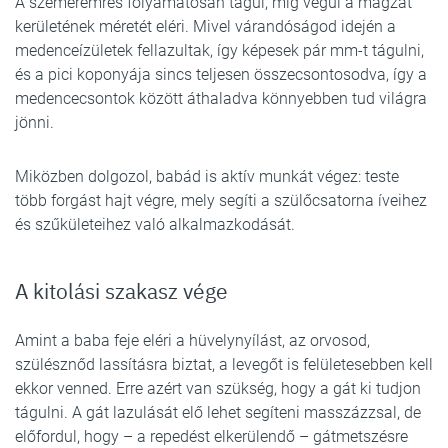
A szeméremrés folyamatosan tágul, míg végül a magzat
kerületének méretét eléri. Mivel várandóságod idején a
medenceízületek fellazultak, így képesek pár mm-t tágulni,
és a pici koponyája sincs teljesen összecsontosodva, így a
medencecsontok között áthaladva könnyebben tud világra
jönni.
Miközben dolgozol, babád is aktív munkát végez: teste
több forgást hajt végre, mely segíti a szülőcsatorna íveihez
és szűkületeihez való alkalmazkodását.
A kitolási szakasz vége
Amint a baba feje eléri a hüvelynyílást, az orvosod,
szülésznőd lassításra biztat, a levegőt is felületesebben kell
ekkor venned. Erre azért van szükség, hogy a gát ki tudjon
tágulni. A gát lazulását elő lehet segíteni masszázzsal, de
előfordul, hogy – a repedést elkerülendő – gátmetszésre