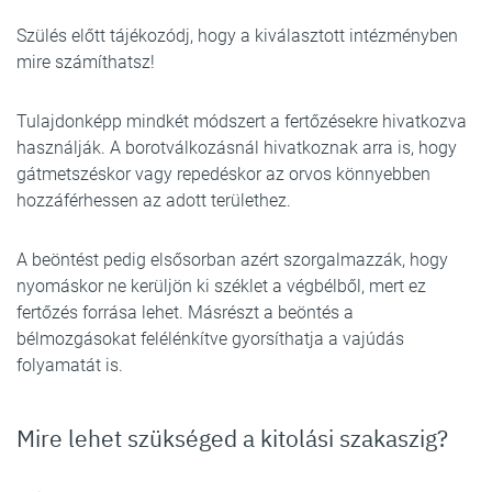
Szülés előtt tájékozódj, hogy a kiválasztott intézményben
mire számíthatsz!
Tulajdonképp mindkét módszert a fertőzésekre hivatkozva
használják. A borotválkozásnál hivatkoznak arra is, hogy
gátmetszéskor vagy repedéskor az orvos könnyebben
hozzáférhessen az adott területhez.
A beöntést pedig elsősorban azért szorgalmazzák, hogy
nyomáskor ne kerüljön ki széklet a végbélből, mert ez
fertőzés forrása lehet. Másrészt a beöntés a
bélmozgásokat felélénkítve gyorsíthatja a vajúdás
folyamatát is.
Mire lehet szükséged a kitolási szakaszig?