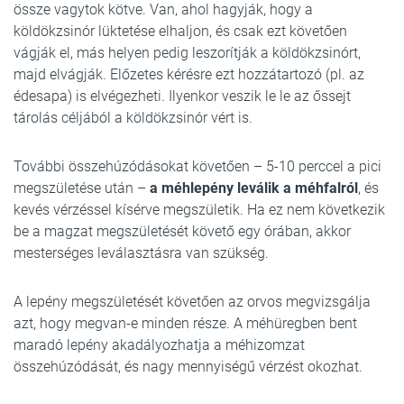
össze vagytok kötve. Van, ahol hagyják, hogy a
köldökzsinór lüktetése elhaljon, és csak ezt követően
vágják el, más helyen pedig leszorítják a köldökzsinórt,
majd elvágják. Előzetes kérésre ezt hozzátartozó (pl. az
édesapa) is elvégezheti. Ilyenkor veszik le le az őssejt
tárolás céljából a köldökzsinór vért is.
További összehúzódásokat követően – 5-10 perccel a pici
megszületése után –
a méhlepény leválik a méhfalról
, és
kevés vérzéssel kísérve megszületik. Ha ez nem következik
be a magzat megszületését követő egy órában, akkor
mesterséges leválasztásra van szükség.
A lepény megszületését követően az orvos megvizsgálja
azt, hogy megvan-e minden része. A méhüregben bent
maradó lepény akadályozhatja a méhizomzat
összehúzódását, és nagy mennyiségű vérzést okozhat.