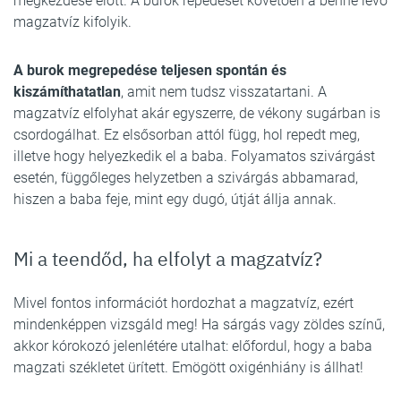
megkezdése előtt. A burok repedését követően a benne lévő
magzatvíz kifolyik.
A burok megrepedése teljesen spontán és
kiszámíthatatlan
, amit nem tudsz visszatartani. A
magzatvíz elfolyhat akár egyszerre, de vékony sugárban is
csordogálhat. Ez elsősorban attól függ, hol repedt meg,
illetve hogy helyezkedik el a baba. Folyamatos szivárgást
esetén, függőleges helyzetben a szivárgás abbamarad,
hiszen a baba feje, mint egy dugó, útját állja annak.
Mi a teendőd, ha elfolyt a magzatvíz?
Mivel fontos információt hordozhat a magzatvíz, ezért
mindenképpen vizsgáld meg! Ha sárgás vagy zöldes színű,
akkor kórokozó jelenlétére utalhat: előfordul, hogy a baba
magzati székletet ürített. Emögött oxigénhiány is állhat!