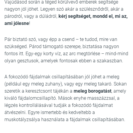
Vajúdásod során a téged körülvevő emberek segítsége
nagyon jól jöhet. Legyen szó akár a szülésznődről, akár a
párodról, vagy a dúládról,
kérj segítséget, mondd el, mi az,
ami jólesne
!
Pár biztató szó, vagy épp a csend – te tudod, mire van
szükséged. Párod támogató szerepe, biztatása nagyon
fontos itt. Egy-egy korty víz, az arc megtörlése – mind-mind
olyan gesztusok, amelyek fontosak ebben a szakaszban.
A fokozódó fájdalmak csillapításában jól jöhet a meleg
(például egy meleg zuhany), vagy egy meleg takaró. Sokan
szeretik a keresztcsont tájékán a
meleg borogatást
, amely
kiváló fájdalomcsillapító. Mások enyhe masszázzsal, a
légzés kontrollálásával tudják a fokozódó fájdalmat
átvészelni. Egyre ismertebb és kedveltebb a
muskotályzsálya használata a fájdalmak csillapításában.