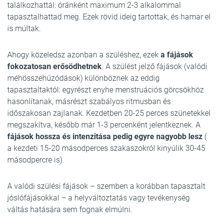
találkozhattál: óránként maximum 2-3 alkalommal
tapasztalhattad meg. Ezek rövid ideig tartottak, és hamar el
is múltak.
Ahogy közeledsz azonban a szüléshez, ezek
a fájások
fokozatosan erősödhetnek
. A szülést jelző fájások (valódi
méhösszehúzódások) különböznek az eddig
tapasztaltaktól: egyrészt enyhe menstruációs görcsökhöz
hasonlítanak, másrészt szabályos ritmusban és
időszakosan zajlanak. Kezdetben 20-25 perces szünetekkel
megszakítva, később már 1-3 percenként jelentkeznek. A
fájások hossza és intenzitása pedig egyre nagyobb lesz
(
a kezdeti 15-20 másodperces szakaszokról kinyúlik 30-45
másodpercre is).
A valódi szülési fájások – szemben a korábban tapasztalt
jóslófájásokkal – a helyváltoztatás vagy tevékenység
váltás hatására sem fognak elmúlni.