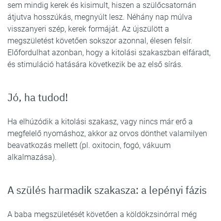
sem mindig kerek és kisimult, hiszen a szülőcsatornán
átjutva hosszúkás, megnyúlt lesz. Néhány nap múlva
visszanyeri szép, kerek formáját. Az újszülött a
megszületést követően sokszor azonnal, élesen felsír.
Előfordulhat azonban, hogy a kitolási szakaszban elfáradt,
és stimuláció hatására következik be az első sírás.
Jó, ha tudod!
Ha elhúzódik a kitolási szakasz, vagy nincs már erő a
megfelelő nyomáshoz, akkor az orvos dönthet valamilyen
beavatkozás mellett (pl. oxitocin, fogó, vákuum
alkalmazása).
A szülés harmadik szakasza: a lepényi fázis
A baba megszületését követően a köldökzsinórral még