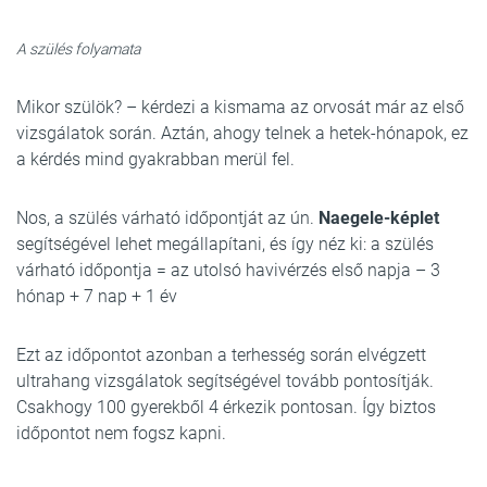
A szülés folyamata
Mikor szülök? – kérdezi a kismama az orvosát már az első
vizsgálatok során. Aztán, ahogy telnek a hetek-hónapok, ez
a kérdés mind gyakrabban merül fel.
Nos, a szülés várható időpontját az ún.
Naegele-képlet
segítségével lehet megállapítani, és így néz ki: a szülés
várható időpontja = az utolsó havivérzés első napja – 3
hónap + 7 nap + 1 év
Ezt az időpontot azonban a terhesség során elvégzett
ultrahang vizsgálatok segítségével tovább pontosítják.
Csakhogy 100 gyerekből 4 érkezik pontosan. Így biztos
időpontot nem fogsz kapni.