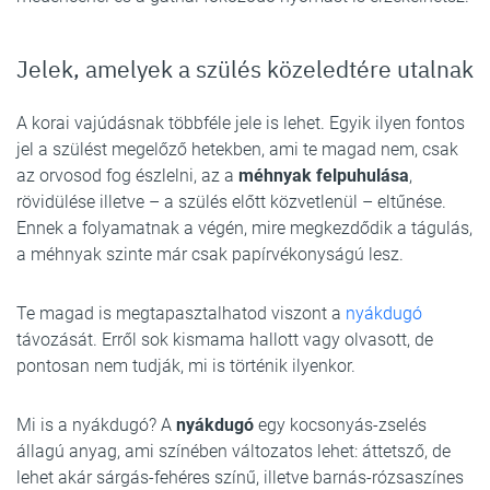
Jelek, amelyek a szülés közeledtére utalnak
A korai vajúdásnak többféle jele is lehet. Egyik ilyen fontos
jel a szülést megelőző hetekben, ami te magad nem, csak
az orvosod fog észlelni, az a
méhnyak felpuhulása
,
rövidülése illetve – a szülés előtt közvetlenül – eltűnése.
Ennek a folyamatnak a végén, mire megkezdődik a tágulás,
a méhnyak szinte már csak papírvékonyságú lesz.
Te magad is megtapasztalhatod viszont a
nyákdugó
távozását. Erről sok kismama hallott vagy olvasott, de
pontosan nem tudják, mi is történik ilyenkor.
Mi is a nyákdugó? A
nyákdugó
egy kocsonyás-zselés
állagú anyag, ami színében változatos lehet: áttetsző, de
lehet akár sárgás-fehéres színű, illetve barnás-rózsaszínes