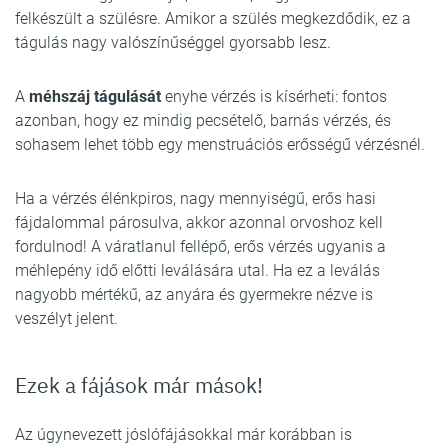
felkészült a szülésre. Amikor a szülés megkezdődik, ez a
tágulás nagy valószínűséggel gyorsabb lesz.
A
méhszáj tágulását
enyhe vérzés is kísérheti: fontos
azonban, hogy ez mindig pecsételő, barnás vérzés, és
sohasem lehet több egy menstruációs erősségű vérzésnél.
Ha a vérzés élénkpiros, nagy mennyiségű, erős hasi
fájdalommal párosulva, akkor azonnal orvoshoz kell
fordulnod! A váratlanul fellépő, erős vérzés ugyanis a
méhlepény idő előtti leválására utal. Ha ez a leválás
nagyobb mértékű, az anyára és gyermekre nézve is
veszélyt jelent.
Ezek a fájások már mások!
Az úgynevezett jóslófájásokkal már korábban is