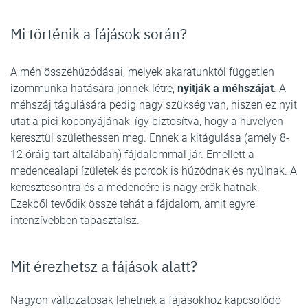
Mi történik a fájások során?
A méh összehúzódásai, melyek akaratunktól független
izommunka hatására jönnek létre,
nyitják a méhszájat
. A
méhszáj tágulására pedig nagy szükség van, hiszen ez nyit
utat a pici koponyájának, így biztosítva, hogy a hüvelyen
keresztül születhessen meg. Ennek a kitágulása (amely 8-
12 óráig tart általában) fájdalommal jár. Emellett a
medencealapi ízületek és porcok is húzódnak és nyúlnak. A
keresztcsontra és a medencére is nagy erők hatnak.
Ezekből tevődik össze tehát a fájdalom, amit egyre
intenzívebben tapasztalsz.
Mit érezhetsz a fájások alatt?
Nagyon változatosak lehetnek a fájásokhoz kapcsolódó