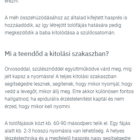
érezni.
A méh összehúzódásához az általad kifejtett hasprés is
hozzáadódik, az így létrejött tolófájás hatására pedig
megkezdődik a baba kitolódása a szülőcsatornán.
Mi a teendőd a kitolási szakaszban?
Orvosoddal, szülésznőddel együttműködve várd meg, míg
jelt kapsz a nyomásra! A teljes kitolási szakaszban
segítségedre lesznek, segítenek, hogy mikor nyomjál, hogy
vedd a levegőt, mikor állj meg. Erre akkor különösen fontos
hallgatnod, ha epidurális érzéstelenítést kaptál és nem
érzed, hogy mikor kell nyomni.
A tolófájások közt kb. 60-90 másodperc telik el. Egy fájás
alatt kb. 2-3 hosszú nyomásra van lehetőség. A helyes
légzéstechnika és a megfelelő hasprés nagy segítségedre