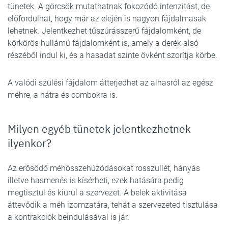
tünetek. A görcsök mutathatnak fokozódó intenzitást, de
előfordulhat, hogy már az elején is nagyon fájdalmasak
lehetnek. Jelentkezhet tűszúrásszerű fájdalomként, de
körkörös hullámú fájdalomként is, amely a derék alsó
részéből indul ki, és a hasadat szinte övként szorítja körbe.
A valódi szülési fájdalom átterjedhet az alhasról az egész
méhre, a hátra és combokra is.
Milyen egyéb tünetek jelentkezhetnek
ilyenkor?
Az erősödő méhösszehúzódásokat rosszullét, hányás
illetve hasmenés is kísérheti, ezek hatására pedig
megtisztul és kiürül a szervezet. A belek aktivitása
áttevődik a méh izomzatára, tehát a szervezeted tisztulása
a kontrakciók beindulásával is jár.