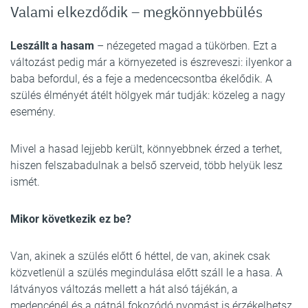
Valami elkezdődik – megkönnyebbülés
Leszállt a hasam
– nézegeted magad a tükörben. Ezt a
változást pedig már a környezeted is észreveszi: ilyenkor a
baba befordul, és a feje a medencecsontba ékelődik. A
szülés élményét átélt hölgyek már tudják: közeleg a nagy
esemény.
Mivel a hasad lejjebb került, könnyebbnek érzed a terhet,
hiszen felszabadulnak a belső szerveid, több helyük lesz
ismét.
Mikor következik ez be?
Van, akinek a szülés előtt 6 héttel, de van, akinek csak
közvetlenül a szülés megindulása előtt száll le a hasa. A
látványos változás mellett a hát alsó tájékán, a
medencénél és a gátnál fokozódó nyomást is érzékelhetsz.