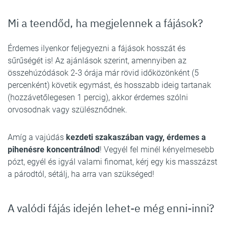
Mi a teendőd, ha megjelennek a fájások?
Érdemes ilyenkor feljegyezni a fájások hosszát és
sűrűségét is! Az ajánlások szerint, amennyiben az
összehúzódások 2-3 órája már rövid időközönként (5
percenként) követik egymást, és hosszabb ideig tartanak
(hozzávetőlegesen 1 percig), akkor érdemes szólni
orvosodnak vagy szülésznődnek.
Amíg a vajúdás
kezdeti szakaszában vagy, érdemes a
pihenésre koncentrálnod
! Vegyél fel minél kényelmesebb
pózt, egyél és igyál valami finomat, kérj egy kis masszázst
a párodtól, sétálj, ha arra van szükséged!
A valódi fájás idején lehet-e még enni-inni?