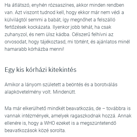
Ha átlátszó, enyhén rózsaszínes, akkor minden rendben
van. Azt viszont tudnod kell, hogy ekkor már nem védi a
külvilágtól semmi a babát, így megnőhet a felszálló
fertőzések kockázata. Ilyenkor jobb tehát, ha csak
zuhanyzol, és nem ülsz kádba. Célszerű felhívni az
orvosodat, hogy tájékoztasd, mi történt, és ajánlatos minél
hamarabb kórházba menni!
Egy kis kórházi kitekintés
Amikor a lányom született a beöntés és a borotválás
alapkövetelmény volt. Mindenütt.
Ma már elkerülhető mindkét beavatkozás, de – továbbra is
vannak intézmények, amelyek ragaszkodnak hozzá. Annak
ellenére is, hogy a WHO ezeket is a megszüntetendő
beavatkozások közé sorolta.