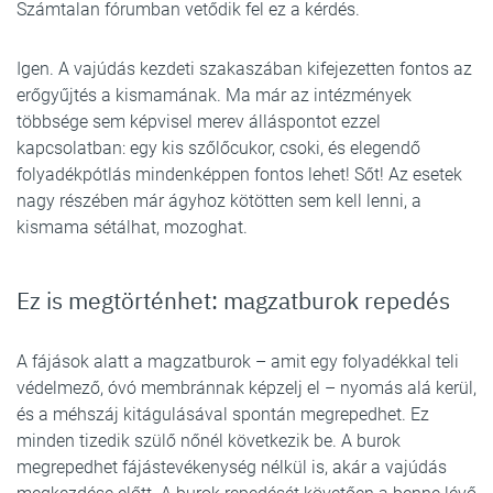
Számtalan fórumban vetődik fel ez a kérdés.
Igen. A vajúdás kezdeti szakaszában kifejezetten fontos az
erőgyűjtés a kismamának. Ma már az intézmények
többsége sem képvisel merev álláspontot ezzel
kapcsolatban: egy kis szőlőcukor, csoki, és elegendő
folyadékpótlás mindenképpen fontos lehet! Sőt! Az esetek
nagy részében már ágyhoz kötötten sem kell lenni, a
kismama sétálhat, mozoghat.
Ez is megtörténhet: magzatburok repedés
A fájások alatt a magzatburok – amit egy folyadékkal teli
védelmező, óvó membránnak képzelj el – nyomás alá kerül,
és a méhszáj kitágulásával spontán megrepedhet. Ez
minden tizedik szülő nőnél következik be. A burok
megrepedhet fájástevékenység nélkül is, akár a vajúdás