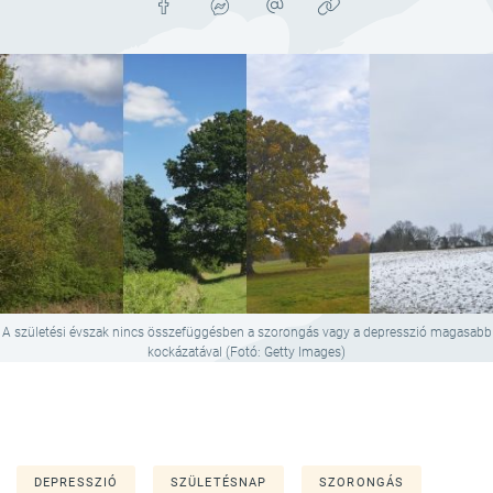
A születési évszak nincs összefüggésben a szorongás vagy a depresszió magasabb
kockázatával (Fotó: Getty Images)
DEPRESSZIÓ
SZÜLETÉSNAP
SZORONGÁS