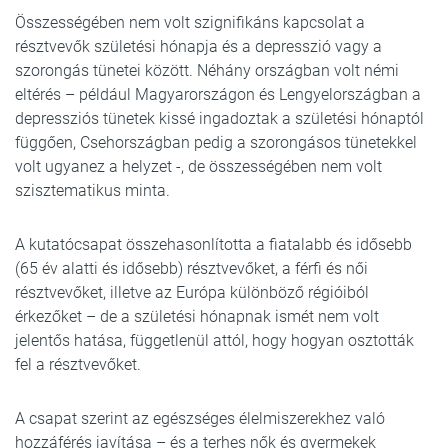
Összességében nem volt szignifikáns kapcsolat a
résztvevők születési hónapja és a depresszió vagy a
szorongás tünetei között. Néhány országban volt némi
eltérés – például Magyarországon és Lengyelországban a
depressziós tünetek kissé ingadoztak a születési hónaptól
függően, Csehországban pedig a szorongásos tünetekkel
volt ugyanez a helyzet -, de összességében nem volt
szisztematikus minta.
A kutatócsapat összehasonlította a fiatalabb és idősebb
(65 év alatti és idősebb) résztvevőket, a férfi és női
résztvevőket, illetve az Európa különböző régióiból
érkezőket – de a születési hónapnak ismét nem volt
jelentős hatása, függetlenül attól, hogy hogyan osztották
fel a résztvevőket.
A csapat szerint az egészséges élelmiszerekhez való
hozzáférés javítása – és a terhes nők és gyermekek