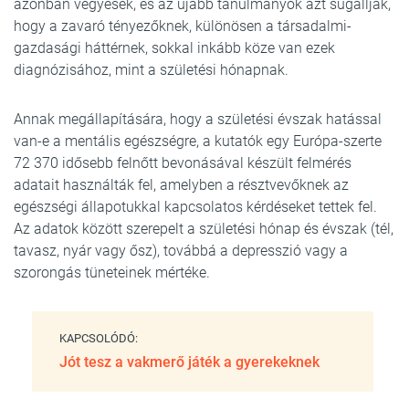
azonban vegyesek, és az újabb tanulmányok azt sugallják,
hogy a zavaró tényezőknek, különösen a társadalmi-
gazdasági háttérnek, sokkal inkább köze van ezek
diagnózisához, mint a születési hónapnak.
Annak megállapítására, hogy a születési évszak hatással
van-e a mentális egészségre, a kutatók egy Európa-szerte
72 370 idősebb felnőtt bevonásával készült felmérés
adatait használták fel, amelyben a résztvevőknek az
egészségi állapotukkal kapcsolatos kérdéseket tettek fel.
Az adatok között szerepelt a születési hónap és évszak (tél,
tavasz, nyár vagy ősz), továbbá a depresszió vagy a
szorongás tüneteinek mértéke.
KAPCSOLÓDÓ:
Jót tesz a vakmerő játék a gyerekeknek