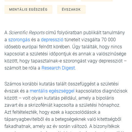
MENTÁLIS EGÉSZSÉG
ÉVSZAKOK
A
Scientific Reports
című folyóiratban publikált tanulmány
a
szorongás
és a
depresszió
tüneteit vizsgálta 70 000
idősebb európai felnőtt körében. Úgy találták, hogy nincs
kapcsolat a születési időpontjuk és annak a valószínűsége
között, hogy tapasztalnak-e szorongást vagy depressziót –
számolt be róla a
Research Digest
.
Számos korábbi kutatás talált összefüggést a születési
évszak és a
mentális egészséggel
kapcsolatos diagnózisok
között – volt olyan kutatás például, amely a bipoláris
zavart és a skrizoféniát kapcsolta a születési hónaphoz.
Azt feltételezték, hogy ezek a kapcsolódások a
tápanyagbevitelből és a betegségeknek való kitettségből
fakadhatnak, amely az év során változó. A bizonyítékok