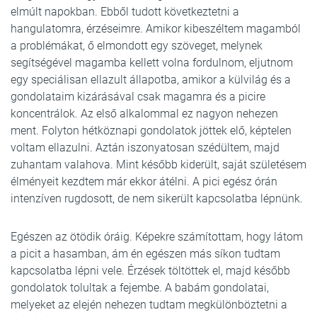
elmúlt napokban. Ebből tudott következtetni a
hangulatomra, érzéseimre. Amikor kibeszéltem magamból
a problémákat, ő elmondott egy szöveget, melynek
segítségével magamba kellett volna fordulnom, eljutnom
egy speciálisan ellazult állapotba, amikor a külvilág és a
gondolataim kizárásával csak magamra és a picire
koncentrálok. Az első alkalommal ez nagyon nehezen
ment. Folyton hétköznapi gondolatok jöttek elő, képtelen
voltam ellazulni. Aztán iszonyatosan szédültem, majd
zuhantam valahova. Mint később kiderült, saját születésem
élményeit kezdtem már ekkor átélni. A pici egész órán
intenzíven rugdosott, de nem sikerült kapcsolatba lépnünk.
Egészen az ötödik óráig. Képekre számítottam, hogy látom
a picit a hasamban, ám én egészen más síkon tudtam
kapcsolatba lépni vele. Érzések töltöttek el, majd később
gondolatok tolultak a fejembe. A babám gondolatai,
melyeket az elején nehezen tudtam megkülönböztetni a