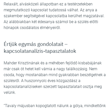
Relaxált, alvásközeli állapotban ez a testérzetekben
megmutatkozó kapcsolat tudatossá válhat. Az anya a
szakember segítségével kapcsolatba kerülhet magzatával.
Az alábbiakban két édesanya számol be a szülés előtti
hónapok csodálatos élményeiről.
Értjük egymás gondolatait –
kapcsolatanalízis-tapasztalatok
Mahder Krisztinának és a méhében fejlődő kisbabájának
már csak öt hetet kell várnia a nagy találkozásig. Nem
csoda, hogy mostanában mind gyakrabban beszélgetnek a
szülésről. A huszonnyolc éves közgazdász a
kapcsolatanalíziseken szerzett tapasztalatait osztja meg
velünk.
“Tavaly májusban kopogtatott nálunk a gólya, mindkettőnk