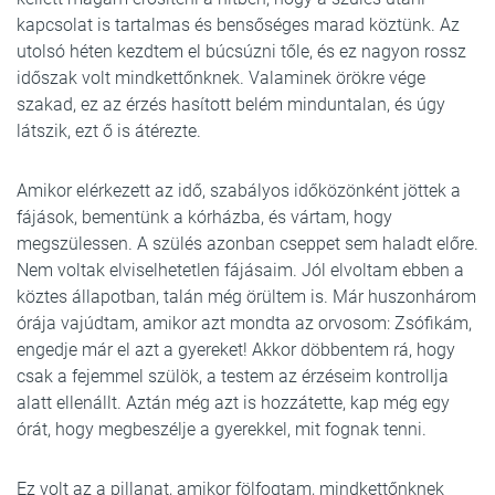
kapcsolat is tartalmas és bensőséges marad köztünk. Az
utolsó héten kezdtem el búcsúzni tőle, és ez nagyon rossz
időszak volt mindkettőnknek. Valaminek örökre vége
szakad, ez az érzés hasított belém minduntalan, és úgy
látszik, ezt ő is átérezte.
Amikor elérkezett az idő, szabályos időközönként jöttek a
fájások, bementünk a kórházba, és vártam, hogy
megszülessen. A szülés azonban cseppet sem haladt előre.
Nem voltak elviselhetetlen fájásaim. Jól elvoltam ebben a
köztes állapotban, talán még örültem is. Már huszonhárom
órája vajúdtam, amikor azt mondta az orvosom: Zsófikám,
engedje már el azt a gyereket! Akkor döbbentem rá, hogy
csak a fejemmel szülök, a testem az érzéseim kontrollja
alatt ellenállt. Aztán még azt is hozzátette, kap még egy
órát, hogy megbeszélje a gyerekkel, mit fognak tenni.
Ez volt az a pillanat, amikor fölfogtam, mindkettőnknek