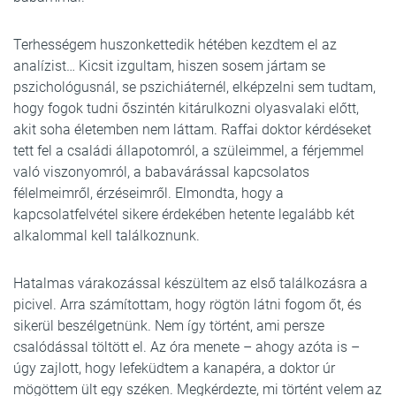
Terhességem huszonkettedik hétében kezdtem el az
analízist… Kicsit izgultam, hiszen sosem jártam se
pszichológusnál, se pszichiáternél, elképzelni sem tudtam,
hogy fogok tudni őszintén kitárulkozni olyasvalaki előtt,
akit soha életemben nem láttam. Raffai doktor kérdéseket
tett fel a családi állapotomról, a szüleimmel, a férjemmel
való viszonyomról, a babavárással kapcsolatos
félelmeimről, érzéseimről. Elmondta, hogy a
kapcsolatfelvétel sikere érdekében hetente legalább két
alkalommal kell találkoznunk.
Hatalmas várakozással készültem az első találkozásra a
picivel. Arra számítottam, hogy rögtön látni fogom őt, és
sikerül beszélgetnünk. Nem így történt, ami persze
csalódással töltött el. Az óra menete – ahogy azóta is –
úgy zajlott, hogy lefeküdtem a kanapéra, a doktor úr
mögöttem ült egy széken. Megkérdezte, mi történt velem az