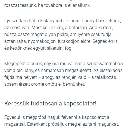
rosszat teszünk, ha továbbra is ellenállunk.
Így szóltam hát a kislányomhoz: amiről annyit beszéltünk,
az most van. Most kell az erő, a bátorság. Arra kértem,
húzza össze magát olyan picire, amilyenre csak tudja,
aztán rajta, nyomakodjon, furakodjon előre. Segítek én is,
és kettőnknek együtt sikerülni fog.
Megrepedt a burok, egy óra múlva már a szülőcsatornában
volt a pici lány, és hamarosan megszületett. Az elszakadás
fájdalma helyett – ahogy az rendjén való – a találkozás
sosem érzett öröme öntött el bennünket.”
Keressük tudatosan a kapcsolatot!
Egyedül is megpróbálhatjuk felvenni a kapcsolatot a
magzattal. Esténként próbáljuk meg ellazítani magunkat.