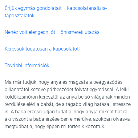
Értjük egymás gondolatait – kapcsolatanalízis-
tapasztalatok
Nehéz volt elengedni őt – önismereti utazás
Keressük tudatosan a kapcsolatot!
További információk
Ma már tudjuk, hogy anya és magzata a beágyazódás
pillanatától kezdve párbeszédet folytat egymással. A lelki
köldökzsinóron keresztül az anya belső világának minden
rezdülése eléri a babát, de a tágabb világ hatásai, stressze
is. A baba érzései útján tudatja, hogy anyja miként hat rá,
aki viszont a baba érzéseiben elmerülve, azokban olvasva
megtudhatja, hogy éppen mi történik közöttük.