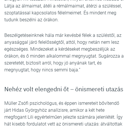
Látja az álmaimat, átéli a rémálmaimat, átérzi a szüléssel,
szoptatással kapcsolatos félelmeimet. És mindent meg
tudunk beszélni az órákon.
Beszélgetéseinknek hála már kevésbé félek a szüléstől, az
anyasággal járó felelősségtől, attól, hogy netán nem lesz
egészséges. Mindezeket a kérdéseket megbeszéljük az
órákon, és ő minden alkalommal megnyugtat. Sugározza a
szeretetét, biztosít arról, hogy jó anyának tart, és
megnyugtat, hogy nincs semmi baja.”
Nehéz volt elengedni őt – önismereti utazás
Müller Zsófi pszichológus, és éppen ismereteit bővítendő
járt Hidas Györgyhöz analízisre, amikor a két hete
megfogant Lili egyértelműen jelezte számára jelenlétét. Így
hát kisebb fordulatot vett az önismereti utazás: átváltottak