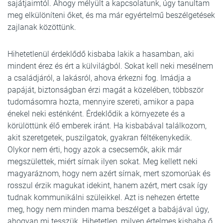
sajátjaimtól. Ahogy mélyült a kapcsolatunk, úgy tanultam
meg elkülöníteni őket, és ma már egyértelmű beszélgetések
zajlanak közöttünk.
Hihetetlenül érdeklődő kisbaba lakik a hasamban, aki
mindent érez és ért a külvilágból. Sokat kell neki mesélnem
a családjáról, a lakásról, ahova érkezni fog. Imádja a
papáját, biztonságban érzi magát a közelében, többször
tudomásomra hozta, mennyire szereti, amikor a papa
énekel neki esténként. Érdeklődik a környezete és a
körülöttünk élő emberek iránt. Ha kisbabával találkozom,
akit szeretgetek, puszilgatok, gyakran féltékenykedik.
Olykor nem érti, hogy azok a csecsemők, akik már
megszülettek, miért sírnak ilyen sokat. Meg kellett neki
magyaráznom, hogy nem azért sírnak, mert szomorúak és
rosszul érzik magukat idekint, hanem azért, mert csak így
tudnak kommunikálni szüleikkel. Azt is nehezen értette
meg, hogy nem minden mama beszélget a babájával úgy,
ahogyan mi tesszük. Hihetetlen, milyen értelmes kisbaba ő.