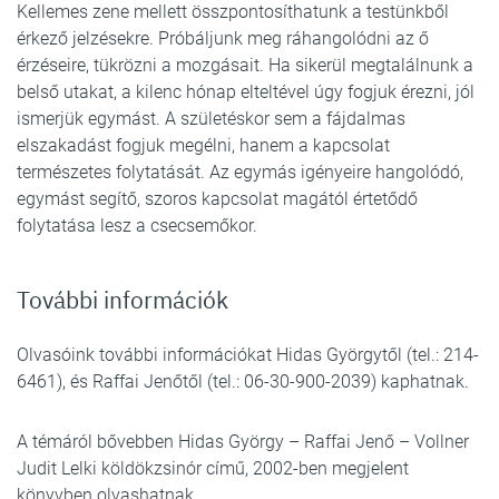
Kellemes zene mellett összpontosíthatunk a testünkből
érkező jelzésekre. Próbáljunk meg ráhangolódni az ő
érzéseire, tükrözni a mozgásait. Ha sikerül megtalálnunk a
belső utakat, a kilenc hónap elteltével úgy fogjuk érezni, jól
ismerjük egymást. A születéskor sem a fájdalmas
elszakadást fogjuk megélni, hanem a kapcsolat
természetes folytatását. Az egymás igényeire hangolódó,
egymást segítő, szoros kapcsolat magától értetődő
folytatása lesz a csecsemőkor.
További információk
Olvasóink további információkat Hidas Györgytől (tel.: 214-
6461), és Raffai Jenőtől (tel.: 06-30-900-2039) kaphatnak.
A témáról bővebben Hidas György – Raffai Jenő – Vollner
Judit Lelki köldökzsinór című, 2002-ben megjelent
könyvben olvashatnak.