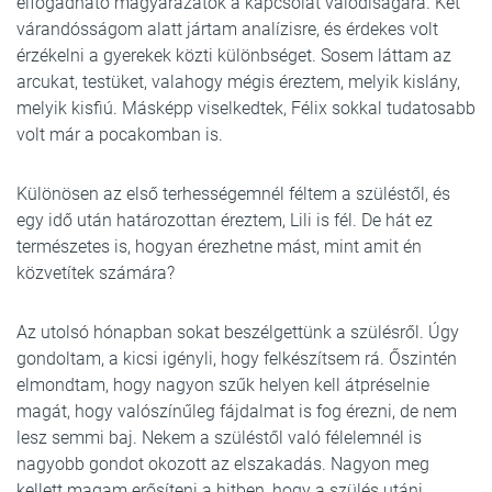
elfogadható magyarázatok a kapcsolat valódiságára. Két
várandósságom alatt jártam analízisre, és érdekes volt
érzékelni a gyerekek közti különbséget. Sosem láttam az
arcukat, testüket, valahogy mégis éreztem, melyik kislány,
melyik kisfiú. Másképp viselkedtek, Félix sokkal tudatosabb
volt már a pocakomban is.
Különösen az első terhességemnél féltem a szüléstől, és
egy idő után határozottan éreztem, Lili is fél. De hát ez
természetes is, hogyan érezhetne mást, mint amit én
közvetítek számára?
Az utolsó hónapban sokat beszélgettünk a szülésről. Úgy
gondoltam, a kicsi igényli, hogy felkészítsem rá. Őszintén
elmondtam, hogy nagyon szűk helyen kell átpréselnie
magát, hogy valószínűleg fájdalmat is fog érezni, de nem
lesz semmi baj. Nekem a szüléstől való félelemnél is
nagyobb gondot okozott az elszakadás. Nagyon meg
kellett magam erősíteni a hitben, hogy a szülés utáni