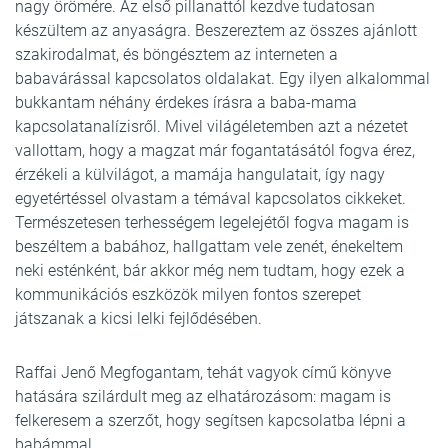
nagy örömére. Az első pillanattól kezdve tudatosan
készültem az anyaságra. Beszereztem az összes ajánlott
szakirodalmat, és böngésztem az interneten a
babavárással kapcsolatos oldalakat. Egy ilyen alkalommal
bukkantam néhány érdekes írásra a baba-mama
kapcsolatanalízisről. Mivel világéletemben azt a nézetet
vallottam, hogy a magzat már fogantatásától fogva érez,
érzékeli a külvilágot, a mamája hangulatait, így nagy
egyetértéssel olvastam a témával kapcsolatos cikkeket.
Természetesen terhességem legelejétől fogva magam is
beszéltem a babához, hallgattam vele zenét, énekeltem
neki esténként, bár akkor még nem tudtam, hogy ezek a
kommunikációs eszközök milyen fontos szerepet
játszanak a kicsi lelki fejlődésében.
Raffai Jenő Megfogantam, tehát vagyok című könyve
hatására szilárdult meg az elhatározásom: magam is
felkeresem a szerzőt, hogy segítsen kapcsolatba lépni a
babámmal.