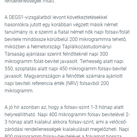
rendellenességek miatt.
A DEGS1-vizsgálatból levont következtetésekkel
hasonlókra jutott egy korábban végzett másik német
tanulmány is: e szerint a fiatal német nők napi folsav/folát
bevitele mindössze körülbelül 200 mikrogrammra tehető,
miközben a Németországi Táplálkozástudományi
Társaság ajánlásai szerint felnőtteknél napi 300
mikrogramm folát-bevitel javasolt. Terhesség alatt napi
550, szoptatás alatt napi 450 mikrogramm folsav-bevitel
javasolt. Magyarországon a felnőttek számára ajánlott
napi beviteli referencia érték (NRV) folsavból 200
mikrogramm.
A jó hír azonban az, hogy a folsav-szint 1-3 hónap alatt
helyreállítható. Napi 400 mikrogramm folsav bevitelével 2-
3 hónap alatt kialakul akkora folsav-szint, ami a velőcső-
záródási rendellenességek kialakulását megelőzheti. Napi
800 mikrogramm folsav-bevitelével a folyamat hossza