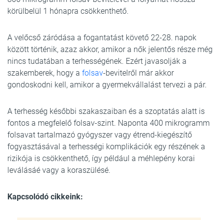
körülbelül 1 hónapra csökkenthető.
A velőcső záródása a fogantatást követő 22-28. napok
között történik, azaz akkor, amikor a nők jelentős része még
nincs tudatában a terhességének. Ezért javasolják a
szakemberek, hogy a
folsav
-bevitelről már akkor
gondoskodni kell, amikor a gyermekvállalást tervezi a pár.
A terhesség későbbi szakaszaiban és a szoptatás alatt is
fontos a megfelelő folsav-szint. Naponta 400 mikrogramm
folsavat tartalmazó gyógyszer vagy étrend-kiegészítő
fogyasztásával a terhességi komplikációk egy részének a
rizikója is csökkenthető, így például a méhlepény korai
leválásáé vagy a koraszülésé.
Kapcsolódó cikkeink: