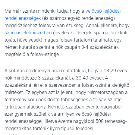
Ma már szinte mindenki tudja, hogy a
velőcső fejlődési
rendellenességek
(és számos egyéb rendellenesség)
megelőzéséhez folsavra van szükség. Annak ellenére, hogy
számos élelmiszerben
(leveles zöldségek, spárga, brokkoli,
tojás, hüvelyesek) magas folsav-tartalom található, egy
német kutatás szerint a nők csupán 3-4 százalékának
megfelelő a folsav-szintje.
A kutatás eredményei arra mutattak rá, hogy a 18-29 éves
nők mindössze 3 százalékánál, a 30-49 évesek 4
százalékánál éri el a szervezetben a folsav-szint a kielégítő
mértéket. Ez egyben azt is jelenti, hogy Németországban a
termékeny korú nők döntő többségének a folsav-szintje
kritikusan alacsony. Németországban évente nagyjából
ezer gyermek születik valamilyen velőcső fejlődési
rendellenességgel, illetve évente nagyjából 500 terhesség-
megszakítás történik ilyen típusú fejlődési