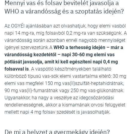
Mennyi vas és folsav bevitelét javasolja a
WHO a várandósság és a szoptatás idején?
Az OGYÉI ajánlásában azt olvashatjuk, hogy elemi vasból
napi 14 mg-ra, míg folsavból 0,2 mg-ra van szükségünk. A
várandósság során azonban ennél nagyobb mennyiséget
igényel szervezetünk.A
WHO a terhesség idején – már a
várandósság kezdetétől – napi 30-60 mg elemi vas
pótlását javasolja, amit ki kell egészíteni napi 0,4 mg
folsavval is
. A vaspótló készítményekben található
különböző típusú vas-sók elemi vastartalma eltérő: 30 mg
elemi vas megfelel 150 mg vas(II)szulfát-heptahidrátnak,
90 mg vas(II)-fumarátnak vagy 250 mg vas-glükonátnak.
Ugyanakkor, ha nagy a veszélye az idegcsőzáródási
rendellenességnek, akkor a kismamának orvosi felügyelet
mellett napi 4 mg folsav szedését is javasolhatják.
De mi a helyzet a gyermekágy idején?