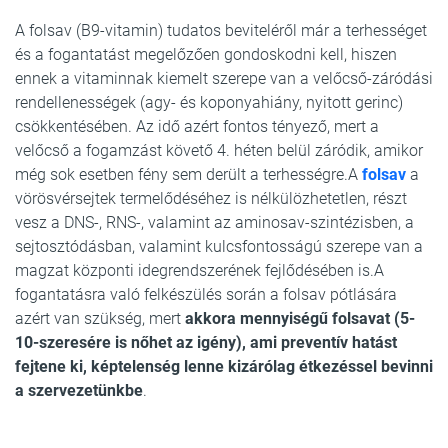
A folsav (B9-vitamin) tudatos beviteléről már a terhességet
és a fogantatást megelőzően gondoskodni kell, hiszen
ennek a vitaminnak kiemelt szerepe van a velőcső-záródási
rendellenességek (agy- és koponyahiány, nyitott gerinc)
csökkentésében. Az idő azért fontos tényező, mert a
velőcső a fogamzást követő 4. héten belül záródik, amikor
még sok esetben fény sem derült a terhességre.A
folsav
a
vörösvérsejtek termelődéséhez is nélkülözhetetlen, részt
vesz a DNS-, RNS-, valamint az aminosav-szintézisben, a
sejtosztódásban, valamint kulcsfontosságú szerepe van a
magzat központi idegrendszerének fejlődésében is.A
fogantatásra való felkészülés során a folsav pótlására
azért van szükség, mert
akkora mennyiségű folsavat (5-
10-szeresére is nőhet az igény), ami preventív hatást
fejtene ki, képtelenség lenne kizárólag étkezéssel bevinni
a szervezetünkbe
.