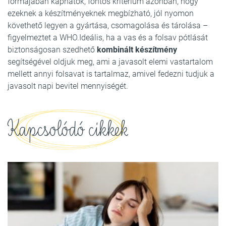
formájában kaphatók, fontos kritérium azonban, hogy
ezeknek a készítményeknek megbízható, jól nyomon
követhető legyen a gyártása, csomagolása és tárolása –
figyelmeztet a WHO.Ideális, ha a vas és a folsav pótlását
biztonságosan szedhető
kombinált készítmény
segítségével oldjuk meg, ami a javasolt elemi vastartalom
mellett annyi folsavat is tartalmaz, amivel fedezni tudjuk a
javasolt napi bevitel mennyiségét.
Kapcsolódó cikkek