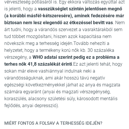
vérveszteség pótlásáról is. Egy ekkora változás egyúttal azt
is jelenti, hogy a
vasszükséglet szintén jelentősen megnő
(a korábbi másfél-kétszeresére), aminek fedezésére már
biztosan nem lesz elegendő az étkezéssel bevitt vas
. Nem
árt tudni, hogy a várandós szervezet a vasraktárakból sem
tud többet mozgósítani, hiszen azok kapacitása nem
növekszik meg a terhesség idején.Tovább nehezíti a
helyzetet, hogy a termékeny korú nők kb. 30 százaléka
vérszegény, a
WHO adatai szerint pedig ez a probléma a
terhes nők 41,8 százalékát érinti
.Ez azt jelenti tehát, hogy
sokan már eleve vashiánnyal indulnak neki a
várandósságuknak, ami akár hosszú távú negatív
egészségi következményekkel járhat az anya és magzata
számára egyaránt (anyai és magzati vérszegénység,
koraszülés, alacsony születési súly, károsodott mentális
fejlődés, anyai depresszió).
MIÉRT FONTOS A FOLSAV A TERHESSÉG IDEJÉN?