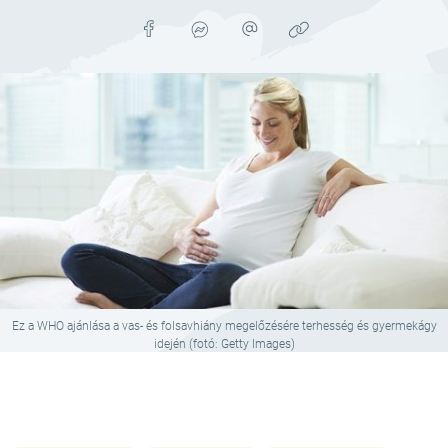
Ez a WHO ajánlása a vas- és folsavhiány megelőzésére terhesség és gyermekágy
idején (fotó: Getty Images)