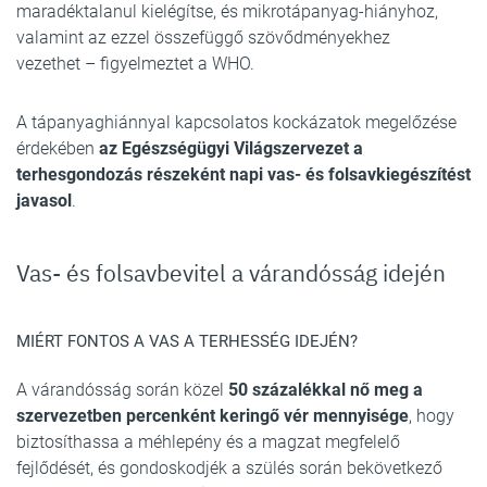
maradéktalanul kielégítse, és mikrotápanyag-hiányhoz,
valamint az ezzel összefüggő szövődményekhez
vezethet – figyelmeztet a WHO.
A tápanyaghiánnyal kapcsolatos kockázatok megelőzése
érdekében
az Egészségügyi Világszervezet a
terhesgondozás részeként napi vas- és folsavkiegészítést
javasol
.
Vas- és folsavbevitel a várandósság idején
MIÉRT FONTOS A VAS A TERHESSÉG IDEJÉN?
A várandósság során közel
50 százalékkal nő meg a
szervezetben percenként keringő vér mennyisége
, hogy
biztosíthassa a méhlepény és a magzat megfelelő
fejlődését, és gondoskodjék a szülés során bekövetkező