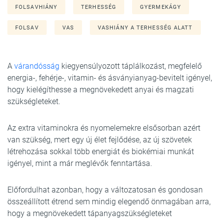
FOLSAVHIÁNY
TERHESSÉG
GYERMEKÁGY
FOLSAV
VAS
VASHIÁNY A TERHESSÉG ALATT
A
várandósság
kiegyensúlyozott táplálkozást, megfelelő
energia-, fehérje-, vitamin- és ásványianyag-bevitelt igényel,
hogy kielégíthesse a megnövekedett anyai és magzati
szükségleteket.
Az extra vitaminokra és nyomelemekre elsősorban azért
van szükség, mert egy új élet fejlődése, az új szövetek
létrehozása sokkal több energiát és biokémiai munkát
igényel, mint a már meglévők fenntartása.
Előfordulhat azonban, hogy a változatosan és gondosan
összeállított étrend sem mindig elegendő önmagában arra,
hogy a megnövekedett tápanyagszükségleteket