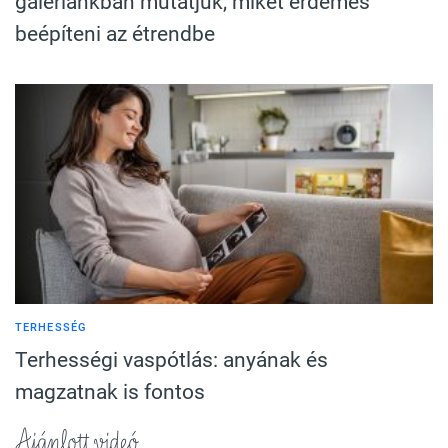
galériánkban mutatjuk, miket érdemes
beépíteni az étrendbe
TERHESSÉG
Terhességi vaspótlás: anyának és
magzatnak is fontos
Ajánlott videó