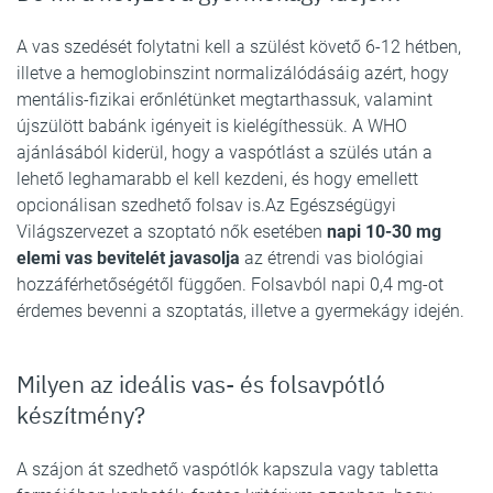
A vas szedését folytatni kell a szülést követő 6-12 hétben,
illetve a hemoglobinszint normalizálódásáig azért, hogy
mentális-fizikai erőnlétünket megtarthassuk, valamint
újszülött babánk igényeit is kielégíthessük. A WHO
ajánlásából kiderül, hogy a vaspótlást a szülés után a
lehető leghamarabb el kell kezdeni, és hogy emellett
opcionálisan szedhető folsav is.Az Egészségügyi
Világszervezet a szoptató nők esetében
napi 10-30 mg
elemi vas bevitelét javasolja
az étrendi vas biológiai
hozzáférhetőségétől függően. Folsavból napi 0,4 mg-ot
érdemes bevenni a szoptatás, illetve a gyermekágy idején.
Milyen az ideális vas- és folsavpótló
készítmény?
A szájon át szedhető vaspótlók kapszula vagy tabletta