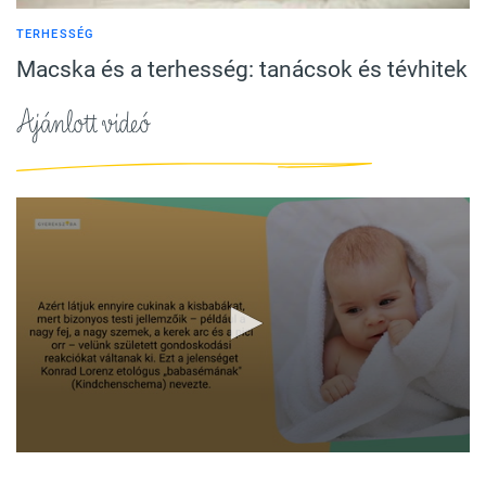
TERHESSÉG
Macska és a terhesség: tanácsok és tévhitek
Ajánlott videó
0
seconds