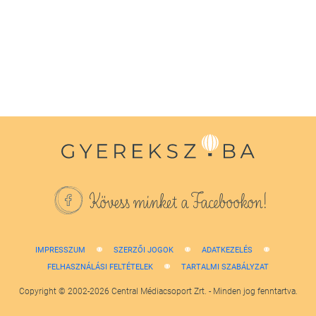
of
1
minute,
38
seconds
Kövess minket a Facebookon!
IMPRESSZUM
SZERZŐI JOGOK
ADATKEZELÉS
FELHASZNÁLÁSI FELTÉTELEK
TARTALMI SZABÁLYZAT
Copyright © 2002-2026 Central Médiacsoport Zrt. - Minden jog fenntartva.