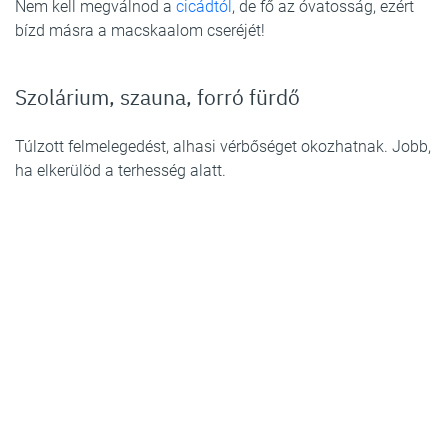
Nem kell megválnod a
cicádtól
, de fő az óvatosság, ezért
bízd másra a macskaalom cseréjét!
Szolárium, szauna, forró fürdő
Túlzott felmelegedést, alhasi vérbőséget okozhatnak. Jobb,
ha elkerülöd a terhesség alatt.