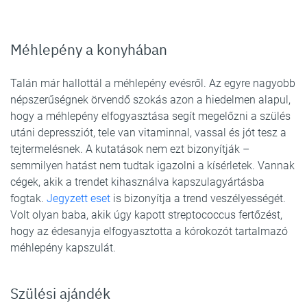
Méhlepény a konyhában
Talán már hallottál a méhlepény evésről. Az egyre nagyobb
népszerűségnek örvendő szokás azon a hiedelmen alapul,
hogy a méhlepény elfogyasztása segít megelőzni a szülés
utáni depressziót, tele van vitaminnal, vassal és jót tesz a
tejtermelésnek. A kutatások nem ezt bizonyítják –
semmilyen hatást nem tudtak igazolni a kísérletek. Vannak
cégek, akik a trendet kihasználva kapszulagyártásba
fogtak.
Jegyzett eset
is bizonyítja a trend veszélyességét.
Volt olyan baba, akik úgy kapott streptococcus fertőzést,
hogy az édesanyja elfogyasztotta a kórokozót tartalmazó
méhlepény kapszulát.
Szülési ajándék