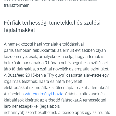
transzformálni.
Férfiak terhességi tünetekkel és szülési
fájdalmakkal
A nemek közötti határvonalak eltolódásával
párhuzamosan felbukkantak az elmúlt évtizedben olyan
kezdeményezések, amelyeknek a célja, hogy a férfiak is
belekóstolhassanak a 9 hónap nehézségeibe, a szüléssel
járó fájdalmakba, s ezáltal növeljék az empátia szintjüket.
A Buzzfeed 2015-ben a “Try guys” csapatát alávetette egy
izgalmas tesztnek: hasra és hátra helyezett
elektródákkal szimuláltak szülési fájdalmakat a férfiaknál.
A kísérlet a
várt eredményt hozta
: óriási sikoltozások és
kiabálások kísérték az erősödő fájásokat.A terhességgel
járó nehézségekkel (legalábbis
néhánnyal) szembesülhetnek a leendő apák egy szimuláló