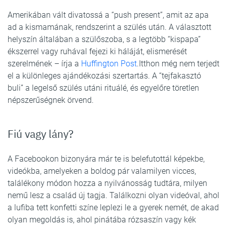
Amerikában vált divatossá a “push present”, amit az apa
ad a kismamának, rendszerint a szülés után. A választott
helyszín általában a szülőszoba, s a legtöbb “kispapa”
ékszerrel vagy ruhával fejezi ki háláját, elismerését
szerelmének – írja a
Huffington Post
.Itthon még nem terjedt
el a különleges ajándékozási szertartás. A “tejfakasztó
buli” a legelső szülés utáni rituálé, és egyelőre töretlen
népszerűségnek örvend.
Fiú vagy lány?
A Facebookon bizonyára már te is belefutottál képekbe,
videókba, amelyeken a boldog pár valamilyen vicces,
találékony módon hozza a nyilvánosság tudtára, milyen
nemű lesz a család új tagja. Találkozni olyan videóval, ahol
a lufiba tett konfetti színe leplezi le a gyerek nemét, de akad
olyan megoldás is, ahol pinátába rózsaszín vagy kék