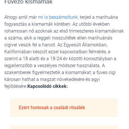
Füvező kismamák
Ahogy arról már
mi is beszámoltunk
, terjed a marihuána
fogyasztás a kismamák körében. Az utóbbi években
rohamosan nő azoknak az első trimeszteres kismamáknak
a száma, akik a reggeli rosszullétek ellen marihuánás
cigivel veszik fel a harcot. Az Egyesült Államokban,
Kaliforniában készült ezzel kapcsolatban felmérés, e
szerint a 18 alatti és a 18-24 év közötti korosztályban a
legjellemzőbb a veszélyes módszer használata. A
szakemberek figyelmeztetik a kismamákat: a füves cigi
károsan hathat a magzat növekedésére és agyi
fejlődésére.
Kapcsolódó cikkek:
Ezért fontosak a családi rituálék