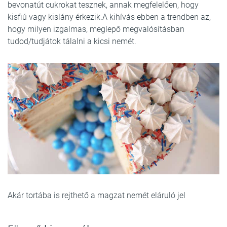
bevonatút cukrokat tesznek, annak megfelelően, hogy
kisfiú vagy kislány érkezik.A kihívás ebben a trendben az,
hogy milyen izgalmas, meglepő megvalósításban
tudod/tudjátok tálalni a kicsi nemét.
Akár tortába is rejthető a magzat nemét eláruló jel