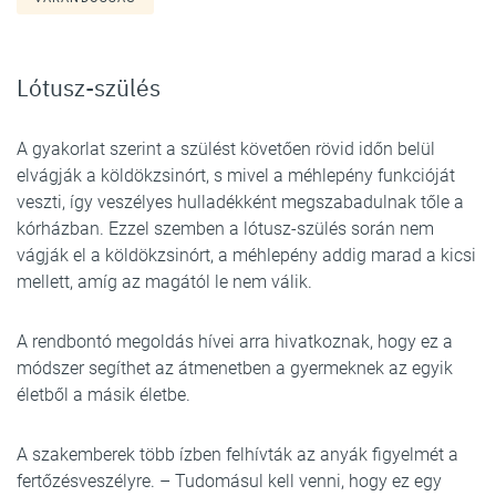
Lótusz-szülés
A gyakorlat szerint a szülést követően rövid időn belül
elvágják a köldökzsinórt, s mivel a méhlepény funkcióját
veszti, így veszélyes hulladékként megszabadulnak tőle a
kórházban. Ezzel szemben a lótusz-szülés során nem
vágják el a köldökzsinórt, a méhlepény addig marad a kicsi
mellett, amíg az magától le nem válik.
A rendbontó megoldás hívei arra hivatkoznak, hogy ez a
módszer segíthet az átmenetben a gyermeknek az egyik
életből a másik életbe.
A szakemberek több ízben felhívták az anyák figyelmét a
fertőzésveszélyre. – Tudomásul kell venni, hogy ez egy