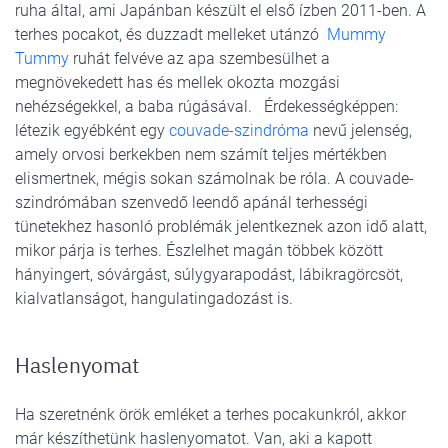
ruha által, ami Japánban készült el első ízben 2011-ben. A
terhes pocakot, és duzzadt melleket utánzó
Mummy
Tummy
ruhát felvéve az apa szembesülhet a
megnövekedett has és mellek okozta mozgási
nehézségekkel, a baba rúgásával. Érdekességképpen:
létezik egyébként egy
couvade-szindróma
nevű jelenség,
amely orvosi berkekben nem számít teljes mértékben
elismertnek, mégis sokan számolnak be róla. A couvade-
szindrómában szenvedő leendő apánál terhességi
tünetekhez hasonló problémák jelentkeznek azon idő alatt,
mikor párja is terhes. Észlelhet magán többek között
hányingert, sóvárgást, súlygyarapodást, lábikragörcsöt,
kialvatlanságot, hangulatingadozást is.
Haslenyomat
Ha szeretnénk örök emléket a terhes pocakunkról, akkor
már készíthetünk haslenyomatot. Van, aki a kapott