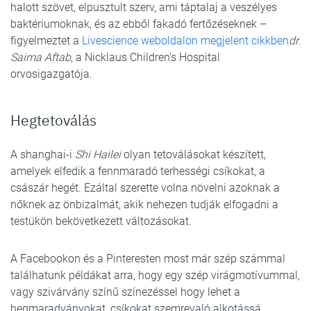
halott szövet, elpusztult szerv, ami táptalaj a veszélyes
baktériumoknak, és az ebből fakadó fertőzéseknek –
figyelmeztet a
Livescience weboldalon megjelent cikkben
dr.
Saima Aftab
, a Nicklaus Children’s Hospital
orvosigazgatója.
Hegtetoválás
A shanghai-i
Shi Hailei
olyan tetoválásokat készített,
amelyek elfedik a fennmaradó terhességi csíkokat, a
császár hegét. Ezáltal szerette volna növelni azoknak a
nőknek az önbizalmát, akik nehezen tudják elfogadni a
testükön bekövetkezett változásokat.
A Facebookon és a Pinteresten most már szép számmal
találhatunk példákat arra, hogy egy szép virágmotívummal,
vagy szivárvány színű színezéssel hogy lehet a
hegmaradványokat, csíkokat szemrevaló alkotássá