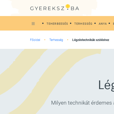
TEHERBEESÉS
TERHESSÉG
ANYA
Főoldal
Terhesség
Légzéstechnikák szüléshez
Lé
Milyen technikát érdemes 