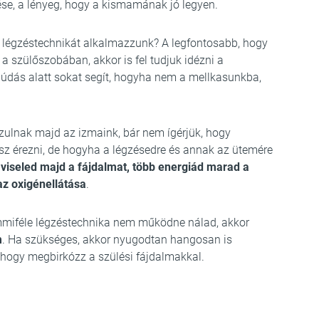
gése, a lényeg, hogy a kismamának jó legyen.
en légzéstechnikát alkalmazzunk? A legfontosabb, hogy
a szülőszobában, akkor is fel tudjuk idézni a
júdás alatt sokat segít, hogyha nem a mellkasunkba,
llazulnak majd az izmaink, bár nem ígérjük, hogy
z érezni, de hogyha a légzésedre és annak az ütemére
viseled majd a fájdalmat, több energiád marad a
 az oxigénellátása
.
mmiféle légzéstechnika nem működne nálad, akkor
m
. Ha szükséges, akkor nyugodtan hangosan is
, hogy megbirkózz a szülési fájdalmakkal.