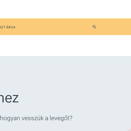
NZTÁRCA
hez
 hogyan vesszük a levegőt?