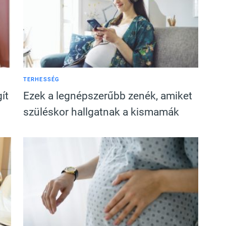
TERHESSÉG
ít
Ezek a legnépszerűbb zenék, amiket
n
szüléskor hallgatnak a kismamák