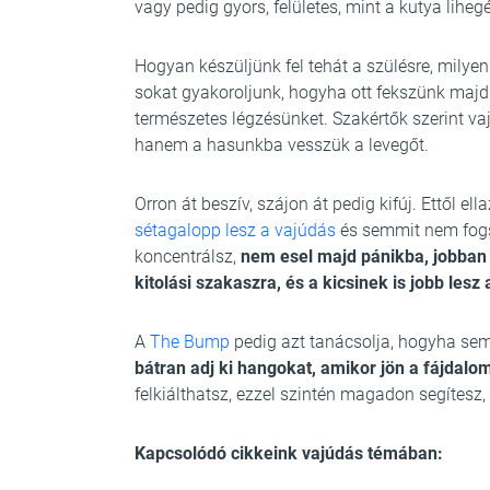
vagy pedig gyors, felületes, mint a kutya lihe
Hogyan készüljünk fel tehát a szülésre, mily
sokat gyakoroljunk, hogyha ott fekszünk majd 
természetes légzésünket. Szakértők szerint va
hanem a hasunkba vesszük a levegőt.
Orron át beszív, szájon át pedig kifúj. Ettől e
sétagalopp lesz a vajúdás
és semmit nem fogs
koncentrálsz,
nem esel majd pánikba, jobban 
kitolási szakaszra, és a kicsinek is jobb lesz
A
The Bump
pedig azt tanácsolja, hogyha se
bátran adj ki hangokat, amikor jön a fájdalo
felkiálthatsz, ezzel szintén magadon segítesz
Kapcsolódó cikkeink vajúdás témában: