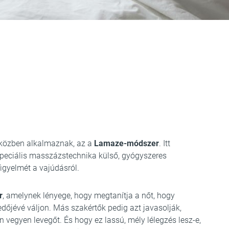
 közben alkalmaznak, az a
Lamaze-módszer
. Itt
 speciális masszázstechnika külső, gyógyszeres
igyelmét a vajúdásról.
r
, amelynek lényege, hogy megtanítja a nőt, hogy
edőjévé váljon. Más szakértők pedig azt javasolják,
 vegyen levegőt. És hogy ez lassú, mély lélegzés lesz-e,