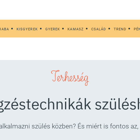
BABA
KISGYEREK
GYEREK
KAMASZ
CSALÁD
TREND
PÉ
Terhesség
gzéstechnikák szülés
alkalmazni szülés közben? És miért is fontos az,