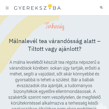
Terhesség
Málnalevél tea várandósság alatt –
Tiltott vagy ajánlott?
A málna leveléből készült tea régóta népszerű a
várandósok körében: sokan úgy tartják, erősíti a
méhet, segíti a vajúdást, sőt akár könnyebbé és
gyorsabbá is teheti a szülést. Bár a bábák
évszázadok óta ajánlják, a tudományos
bizonyítékok egyelőre ellentmondásosak. A
szakértők szerint nem veszélytelen, de megfelelő
körültekintéssel alkalmazva a terhesség késői
szakaszában általában nem okoz problémát.