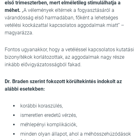
első trimeszterben, mert elméletileg stimulálhatja a
méhet.
„A vélemények eltérnek a fogyasztásáról a
várandósság első harmadában, főként a lehetséges
vetélési kockázattal kapcsolatos aggodalmak miatt” –
magyarázza.
Fontos ugyanakkor, hogy a vetéléssel kapcsolatos kutatási
bizonyítékok korlátozottak, az aggodalmak nagy része
inkább elővigyázatosságból fakad.
Dr. Braden szerint fokozott körültekintés indokolt az
alábbi esetekben:
korábbi koraszülés,
ismeretlen eredetű vérzés,
méhlepényi komplikációk,
minden olyan állapot, ahol a méhösszehúzódások