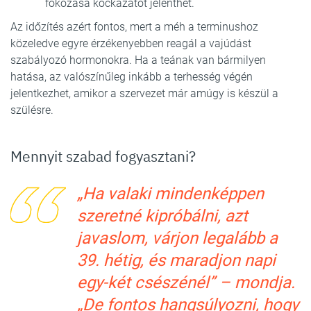
fokozása kockázatot jelenthet.
Az időzítés azért fontos, mert a méh a terminushoz
közeledve egyre érzékenyebben reagál a vajúdást
szabályozó hormonokra. Ha a teának van bármilyen
hatása, az valószínűleg inkább a terhesség végén
jelentkezhet, amikor a szervezet már amúgy is készül a
szülésre.
Mennyit szabad fogyasztani?
„Ha valaki mindenképpen
szeretné kipróbálni, azt
javaslom, várjon legalább a
39. hétig, és maradjon napi
egy-két csészénél” – mondja.
„De fontos hangsúlyozni, hogy