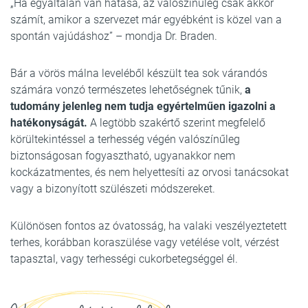
„Ha egyáltalán van hatása, az valószínűleg csak akkor
számít, amikor a szervezet már egyébként is közel van a
spontán vajúdáshoz” – mondja Dr. Braden.
Bár a vörös málna leveléből készült tea sok várandós
számára vonzó természetes lehetőségnek tűnik,
a
tudomány jelenleg nem tudja egyértelműen igazolni a
hatékonyságát.
A legtöbb szakértő szerint megfelelő
körültekintéssel a terhesség végén valószínűleg
biztonságosan fogyasztható, ugyanakkor nem
kockázatmentes, és nem helyettesíti az orvosi tanácsokat
vagy a bizonyított szülészeti módszereket.
Különösen fontos az óvatosság, ha valaki veszélyeztetett
terhes, korábban koraszülése vagy vetélése volt, vérzést
tapasztal, vagy terhességi cukorbetegséggel él.