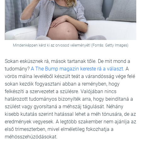
Mindenképpen kérd ki az orvosod véleményét! (Forrás: Getty Images)
Sokan esküsznek rá, mások tartanak tőle. De mit mond a
tudomány?
A The Bump magazin kereste rá a választ.
A
vörös málna leveléből készült teát a várandósság vége felé
sokan kezdik fogyasztani abban a reményben, hogy
felkészíti a szervezetet a szülésre. Valójában nincs
határozott tudományos bizonyíték arra, hogy beindítaná a
szülést vagy gyorsítaná a méhszáj tágulását. Néhány
kisebb kutatás szerint hatással lehet a méh tónusára, de az
eredmények vegyesek. A legtöbb szakember nem ajánlja az
első trimeszterben, mivel elméletileg fokozhatja a
méhösszehúzódásokat.