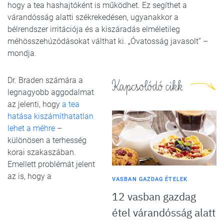
hogy a tea hashajtóként is működhet. Ez segíthet a
várandósság alatti székrekedésen, ugyanakkor a
bélrendszer irritációja és a kiszáradás elméletileg
méhösszehúzódásokat válthat ki. „Óvatosság javasolt” –
mondja.
Dr. Braden számára a
Kapcsolódó cikk
legnagyobb aggodalmat
az jelenti, hogy
a tea
hatása kiszámíthatatlan
lehet a méhre
–
különösen a terhesség
korai szakaszában.
Emellett problémát jelent
az is, hogy a
VASBAN GAZDAG ÉTELEK
12 vasban gazdag
étel várandósság alatt