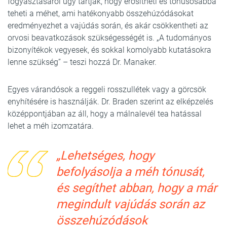
fogyasztásáról úgy tartják, hogy erősítheti és tónusosabbá
teheti a méhet, ami hatékonyabb összehúzódásokat
eredményezhet a vajúdás során, és akár csökkentheti az
orvosi beavatkozások szükségességét is. „A tudományos
bizonyítékok vegyesek, és sokkal komolyabb kutatásokra
lenne szükség” – teszi hozzá Dr. Manaker.
Egyes várandósok a reggeli rosszullétek vagy a görcsök
enyhítésére is használják. Dr. Braden szerint az elképzelés
középpontjában az áll, hogy a málnalevél tea hatással
lehet a méh izomzatára.
„Lehetséges, hogy
befolyásolja a méh tónusát,
és segíthet abban, hogy a már
megindult vajúdás során az
összehúzódások