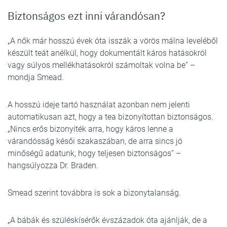
Biztonságos ezt inni várandósan?
„A nők már hosszú évek óta isszák a vörös málna leveléből
készült teát anélkül, hogy dokumentált káros hatásokról
vagy súlyos mellékhatásokról számoltak volna be” –
mondja Smead.
A hosszú ideje tartó használat azonban nem jelenti
automatikusan azt, hogy a tea bizonyítottan biztonságos.
„Nincs erős bizonyíték arra, hogy káros lenne a
várandósság késői szakaszában, de arra sincs jó
minőségű adatunk, hogy teljesen biztonságos” –
hangsúlyozza Dr. Braden.
Smead szerint továbbra is sok a bizonytalanság.
„A bábák és szüléskísérők évszázadok óta ajánlják, de a