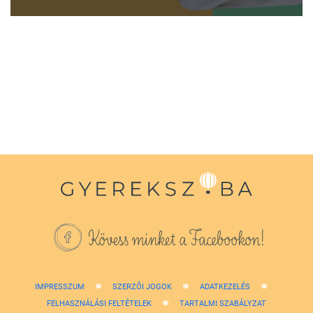
0
seconds
of
1
minute,
38
seconds
Kövess minket a Facebookon!
IMPRESSZUM
SZERZŐI JOGOK
ADATKEZELÉS
FELHASZNÁLÁSI FELTÉTELEK
TARTALMI SZABÁLYZAT