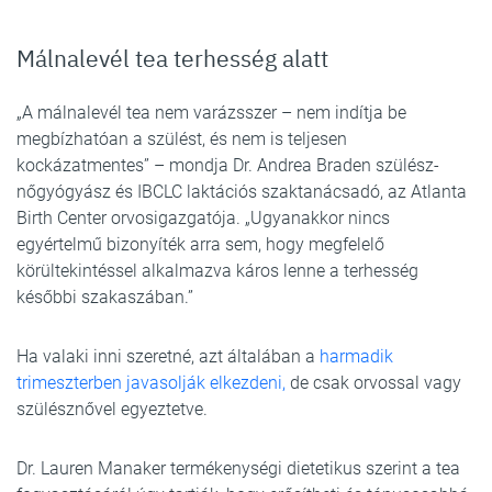
Málnalevél tea terhesség alatt
„A málnalevél tea nem varázsszer – nem indítja be
megbízhatóan a szülést, és nem is teljesen
kockázatmentes” – mondja Dr. Andrea Braden szülész-
nőgyógyász és IBCLC laktációs szaktanácsadó, az Atlanta
Birth Center orvosigazgatója. „Ugyanakkor nincs
egyértelmű bizonyíték arra sem, hogy megfelelő
körültekintéssel alkalmazva káros lenne a terhesség
későbbi szakaszában.”
Ha valaki inni szeretné, azt általában a
harmadik
trimeszterben javasolják elkezdeni,
de csak orvossal vagy
szülésznővel egyeztetve.
Dr. Lauren Manaker termékenységi dietetikus szerint a tea