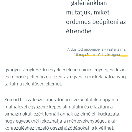
– galériánkban
mutatjuk, miket
érdemes beépíteni az
étrendbe
A dúsított gabonapehely vastartalma:
18 mg (Forrás: Getty Images)
gyógynövénykészítmények esetében nincs egységes dózis
és minőség-ellenőrzés, ezért az egyes termékek hatóanyag-
tartalma jelentősen eltérhet.
Smead hozzáteszi: laboratóriumi vizsgálatok alapján a
málnalevél egyszerre képes stimulálni és ellazítani a
simaizmokat, ezért fennáll annak az elméleti kockázata,
hogy egyeseknél fokozhatja a méhtevékenységet, akár
koraszüléshez vezető összehúzódásokat is kiválthat.