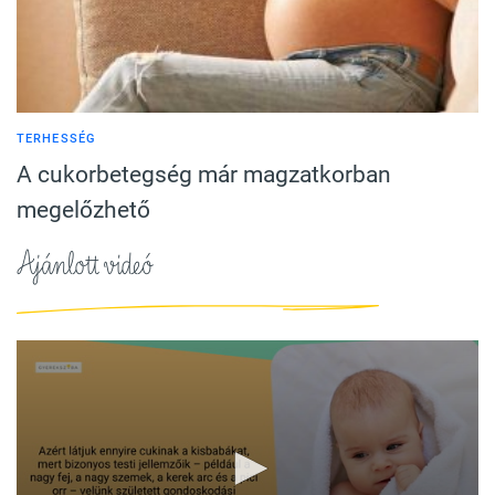
TERHESSÉG
A cukorbetegség már magzatkorban
megelőzhető
Ajánlott videó