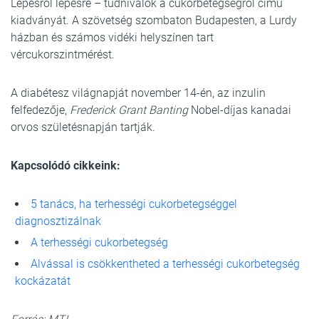
Lépésről lépésre – tudnivalók a cukorbetegségről című
kiadványát. A szövetség szombaton Budapesten, a Lurdy
házban és számos vidéki helyszínen tart
vércukorszintmérést.
A diabétesz világnapját november 14-én, az inzulin
felfedezője,
Frederick Grant Banting
Nobel-díjas kanadai
orvos születésnapján tartják.
Kapcsolódó cikkeink:
5 tanács, ha terhességi cukorbetegséggel
diagnosztizálnak
A terhességi cukorbetegség
Alvással is csökkentheted a terhességi cukorbetegség
kockázatát