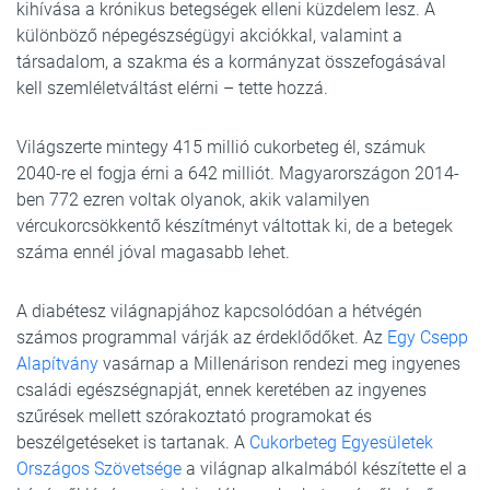
kihívása a krónikus betegségek elleni küzdelem lesz. A
különböző népegészségügyi akciókkal, valamint a
társadalom, a szakma és a kormányzat összefogásával
kell szemléletváltást elérni – tette hozzá.
Világszerte mintegy 415 millió cukorbeteg él, számuk
2040-re el fogja érni a 642 milliót. Magyarországon 2014-
ben 772 ezren voltak olyanok, akik valamilyen
vércukorcsökkentő készítményt váltottak ki, de a betegek
száma ennél jóval magasabb lehet.
A diabétesz világnapjához kapcsolódóan a hétvégén
számos programmal várják az érdeklődőket. Az
Egy Csepp
Alapítvány
vasárnap a Millenárison rendezi meg ingyenes
családi egészségnapját, ennek keretében az ingyenes
szűrések mellett szórakoztató programokat és
beszélgetéseket is tartanak. A
Cukorbeteg Egyesületek
Országos Szövetsége
a világnap alkalmából készítette el a