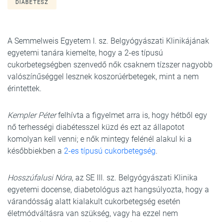
DIABÉTESZ
A Semmelweis Egyetem I. sz. Belgyógyászati Klinikájának
egyetemi tanára kiemelte, hogy a 2-es típusú
cukorbetegségben szenvedő nők csaknem tízszer nagyobb
valószínűséggel lesznek koszorúérbetegek, mint a nem
érintettek.
Kempler Péter
felhívta a figyelmet arra is, hogy hétből egy
nő terhességi diabétesszel küzd és ezt az állapotot
komolyan kell venni; e nők mintegy felénél alakul ki a
későbbiekben a
2-es típusú cukorbetegség
.
Hosszúfalusi Nóra
, az SE III. sz. Belgyógyászati Klinika
egyetemi docense, diabetológus azt hangsúlyozta, hogy a
várandósság alatt kialakult cukorbetegség esetén
életmódváltásra van szükség, vagy ha ezzel nem