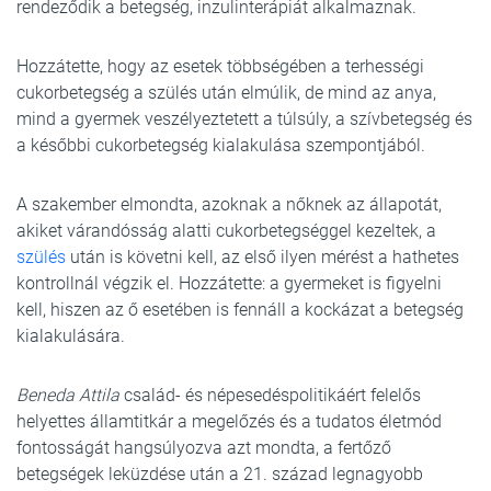
rendeződik a betegség, inzulinterápiát alkalmaznak.
Hozzátette, hogy az esetek többségében a terhességi
cukorbetegség a szülés után elmúlik, de mind az anya,
mind a gyermek veszélyeztetett a túlsúly, a szívbetegség és
a későbbi cukorbetegség kialakulása szempontjából.
A szakember elmondta, azoknak a nőknek az állapotát,
akiket várandósság alatti cukorbetegséggel kezeltek, a
szülés
után is követni kell, az első ilyen mérést a hathetes
kontrollnál végzik el. Hozzátette: a gyermeket is figyelni
kell, hiszen az ő esetében is fennáll a kockázat a betegség
kialakulására.
Beneda Attila
család- és népesedéspolitikáért felelős
helyettes államtitkár a megelőzés és a tudatos életmód
fontosságát hangsúlyozva azt mondta, a fertőző
betegségek leküzdése után a 21. század legnagyobb