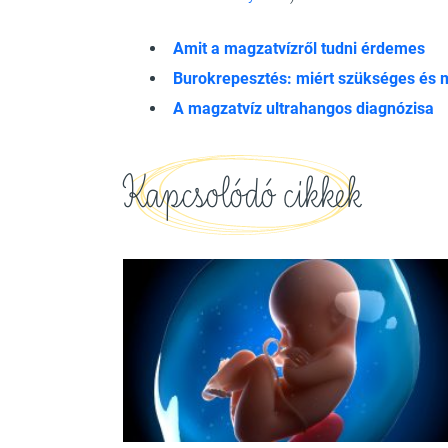
Amit a magzatvízről tudni érdemes
Burokrepesztés: miért szükséges és m
A magzatvíz ultrahangos diagnózisa
Kapcsolódó cikkek