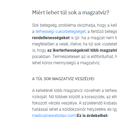
Miért lehet túl sok a magzatvíz?
Sok betegség, probléma okozhatja, hogy a kell
a
terhességi cukorbetegséget
, a fertőző beteg
rendellenességeket
is (pl. ha a magzat nem 
megfelelően a veséi, illetve, ha túl sok vizele
is, hogy
az ikerterhességeknél több magzatví
pocakban. Természetesen az is előfordulhat, 
lehet kóros mennyiségű a magzatvíz.
A TÚL SOK MAGZATVÍZ VESZÉLYEI
A kelleténél több magzatvíz növelheti a terhess
rizikóját. Nő többek között a koraszülés, az e
fokozott vérzés veszélye. A születendő kisbabá
hatással lehet a köldökzsinór helyzetére, és íg
medicalnewstoday.com
)
Ez is érdekelhet: