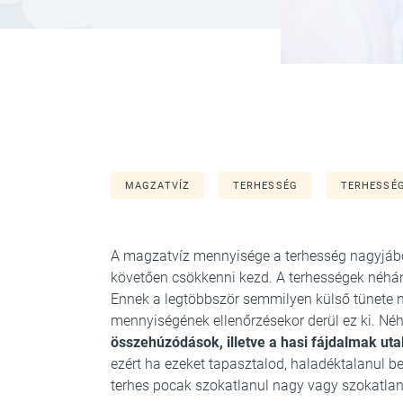
MAGZATVÍZ
TERHESSÉG
TERHESSÉG
A magzatvíz mennyisége a terhesség nagyjábó
követően csökkenni kezd. A terhességek néhán
Ennek a legtöbbször semmilyen külső tünete n
mennyiségének ellenőrzésekor derül ez ki. 
összehúzódások, illetve a hasi fájdalmak uta
ezért ha ezeket tapasztalod, haladéktalanul be
terhes pocak szokatlanul nagy vagy szokatlan