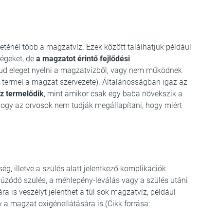
eténél több a magzatvíz. Ezek között találhatjuk például
ségeket, de
a magzatot érintő fejlődési
tud eleget nyelni a magzatvízből, vagy nem működnek
tet termel a magzat szervezete). Általánosságban igaz az
z termelődik
, mint amikor csak egy baba növekszik a
hogy az orvosok nem tudják megállapítani, hogy miért
ég, illetve a szülés alatt jelentkező komplikációk
lhúzódó szülés, a méhlepény-leválás vagy a szülés utáni
ra is veszélyt jelenthet a túl sok magzatvíz, például
y a magzat oxigénellátására is.(Cikk forrása: