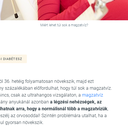
Miért lehet túl sok a magzatvíz?
I DIABÉTESZ
l 36. hetéig folyamatosan növekszik, majd ezt
y százalékában előfordulhat, hogy túl sok a magzatvíz.
incs, csak az ultrahangos vizsgálaton, a
magzatvíz
Néhány anyukánál azonban
a légzési nehézségek, az
lhatnak arra, hogy a normálisnál több a magzatvizük
,
szélj az orvosoddal! Szintén problémára utalhat, ha a
ul gyorsan növekszik.