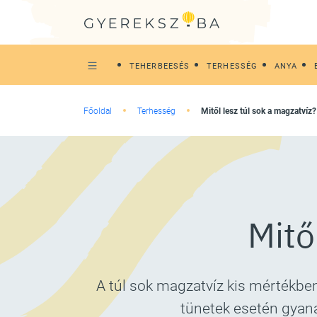
TEHERBEESÉS
TERHESSÉG
ANYA
Főoldal
Terhesség
Mitől lesz túl sok a magzatvíz?
Mitő
A túl sok magzatvíz kis mértékben 
tünetek esetén gyana