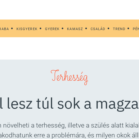
BABA
KISGYEREK
GYEREK
KAMASZ
CSALÁD
TREND
PÉ
Terhesség
l lesz túl sok a magza
növelheti a terhesség, illetve a szülés alatt kiala
kodhatunk erre a problémára, és milyen okok ál