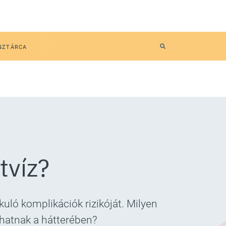
NZTÁRCA
tvíz?
kuló komplikációk rizikóját. Milyen
lhatnak a hátterében?