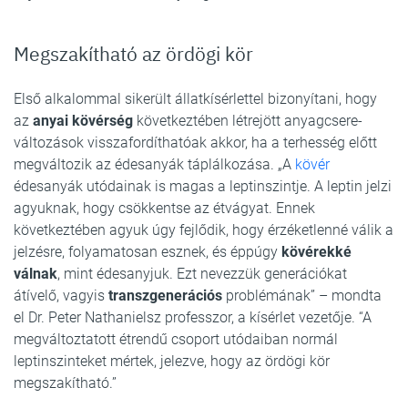
Megszakítható az ördögi kör
Első alkalommal sikerült állatkísérlettel bizonyítani, hogy
az
anyai kövérség
következtében létrejött anyagcsere-
változások visszafordíthatóak akkor, ha a terhesség előtt
megváltozik az édesanyák táplálkozása. „A
kövér
édesanyák utódainak is magas a leptinszintje. A leptin jelzi
agyuknak, hogy csökkentse az étvágyat. Ennek
következtében agyuk úgy fejlődik, hogy érzéketlenné válik a
jelzésre, folyamatosan esznek, és éppúgy
kövérekké
válnak
, mint édesanyjuk. Ezt nevezzük generációkat
átívelő, vagyis
transzgenerációs
problémának” – mondta
el Dr. Peter Nathanielsz professzor, a kísérlet vezetője. “A
megváltoztatott étrendű csoport utódaiban normál
leptinszinteket mértek, jelezve, hogy az ördögi kör
megszakítható.”