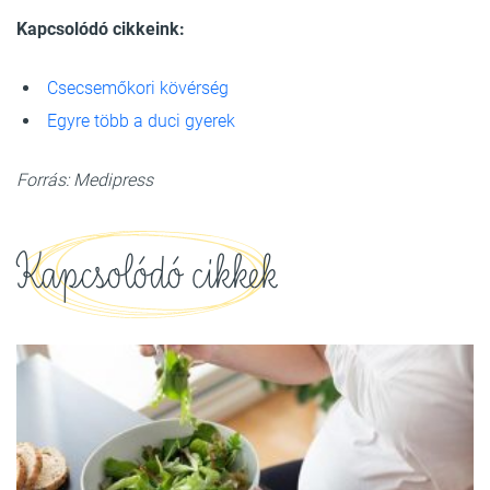
Kapcsolódó cikkeink:
Csecsemőkori kövérség
Egyre több a duci gyerek
Forrás: Medipress
Kapcsolódó cikkek