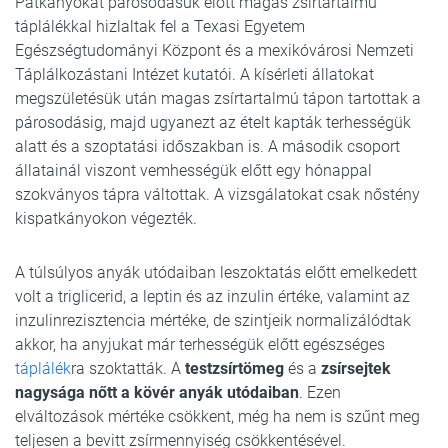
Patkányokat párosodásuk előtt magas zsírtartalmú
táplálékkal hizlaltak fel a Texasi Egyetem
Egészségtudományi Központ és a mexikóvárosi Nemzeti
Táplálkozástani Intézet kutatói. A kísérleti állatokat
megszületésük után magas zsírtartalmú tápon tartottak a
párosodásig, majd ugyanezt az ételt kapták terhességük
alatt és a szoptatási időszakban is. A második csoport
állatainál viszont vemhességük előtt egy hónappal
szokványos tápra váltottak. A vizsgálatokat csak nőstény
kispatkányokon végezték.
A túlsúlyos anyák utódaiban leszoktatás előtt emelkedett
volt a triglicerid, a leptin és az inzulin értéke, valamint az
inzulinrezisztencia mértéke, de szintjeik normalizálódtak
akkor, ha anyjukat már terhességük előtt egészséges
táplálék
ra szoktatták. A
testzsírtömeg
és a
zsírsejtek
nagysága nőtt a kövér anyák utódaiban
. Ezen
elváltozások mértéke csökkent, még ha nem is szűnt meg
teljesen a bevitt zsírmennyiség csökkentésével.