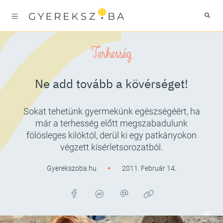
Terhesség
Ne add tovább a kövérséget!
Sokat tehetünk gyermekünk egészségéért, ha
már a terhesség előtt megszabadulunk
fölösleges kilóktól, derül ki egy patkányokon
végzett kísérletsorozatból.
Gyerekszoba.hu
2011. Február 14.