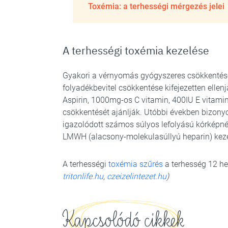
Toxémia: a terhességi mérgezés jelei
A terhességi toxémia kezelése
Gyakori a vérnyomás gyógyszeres csökkentése,
folyadékbevitel csökkentése kifejezetten elle
Aspirin, 1000mg-os C vitamin, 400IU E vitamin 
csökkentését ajánlják. Utóbbi években bizonyo
igazolódott számos súlyos lefolyású kórképnél
LMWH (alacsony-molekulasúllyú heparin) kezel
A terhességi
toxémia szűrés
a terhesség 12 he
tritonlife.hu
,
czeizelintezet.hu
)
Kapcsolódó cikkek