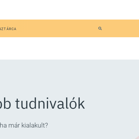
NZTÁRCA
bb tudnivalók
ha már kialakult?