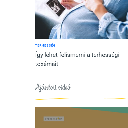
TERHESSÉG
Így lehet felismerni a terhességi
toxémiát
Ajánlott videó