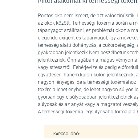
Mitől alakulhat ki terhességi toxé
Pontos oka nem ismert, de azt valószínűsítik
az okok között. Terhességi toxémia során a 
tápanyagot szállítani, ez problémát okoz a m
elegendő oxigént és tápanyagot, így a növeke
terhesség alatti dohányzás, a cukorbetegség
gyakrabban jelentkezik.Nem beszélhetünk terh
jelentkeznek. Önmagában a magas vérnyomás 
vagy stressztől. Fehérjevizelés pedig előfordul
együttesen, hanem külön-külön jelentkeznek, 
nagyon lényeges, de a terhességi toxémiához 
toxémia lehet enyhe, de lehet nagyon súlyos l
gyorsan egyre súlyosabban jelentkezhetnek a
súlyosak és az anyát vagy a magzatot veszélye
A terhességi toxémia legsúlyosabb formája a
KAPCSOLÓDÓ: