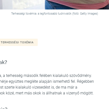
Terhességi toxémia: a legfontosabb tudnivalók (fotó: Getty Images)
TERHESSÉGI TOXÉMIA
ak?
, a terhesség második felében kialakuló szövődmény.
hérje együttes megléte alapján ismerhető fel. Régebben
st szerte kialakuló vizesedést is, de ma már a
mok közé, mert más okok is állhatnak a vizenyő mögött.