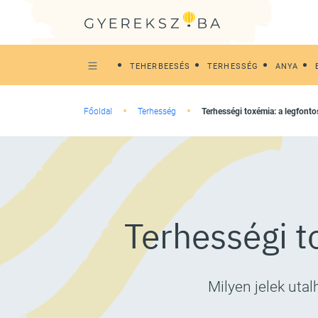
TEHERBEESÉS
TERHESSÉG
ANYA
Főoldal
Terhesség
Terhességi toxémia: a legfont
Terhességi t
Milyen jelek uta