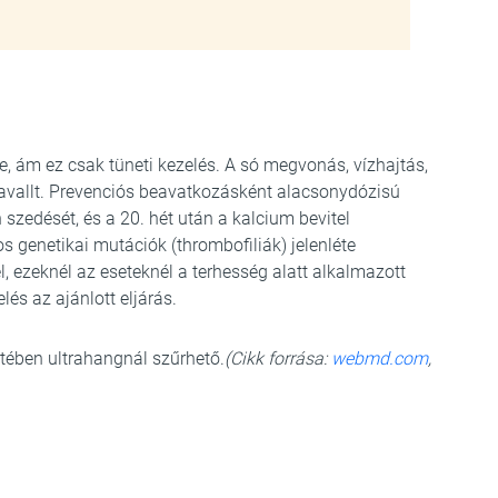
 ám ez csak tüneti kezelés. A só megvonás, vízhajtás,
njavallt. Prevenciós beavatkozásként alacsonydózisú
szedését, és a 20. hét után a kalcium bevitel
s genetikai mutációk (thrombofiliák) jelenléte
, ezeknél az eseteknél a terhesség alatt alkalmazott
és az ajánlott eljárás.
tében ultrahangnál szűrhető.
(Cikk forrása:
webmd.com
,