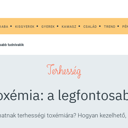
BABA
KISGYEREK
GYEREK
KAMASZ
CSALÁD
TREND
PÉ
osabb tudnivalók
Terhesség
oxémia: a legfontosa
lhatnak terhességi toxémiára? Hogyan kezelhető, 