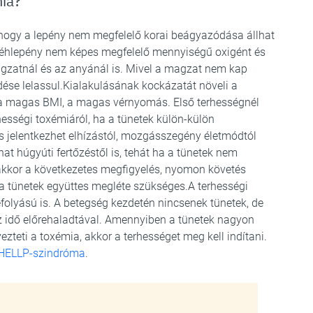
mia?
, hogy a lepény nem megfelelő korai beágyazódása állhat
méhlepény nem képes megfelelő mennyiségű oxigént és
agzatnál és az anyánál is. Mivel a magzat nem kap
dése lelassul.Kialakulásának kockázatát növeli a
, a magas BMI, a magas vérnyomás. Első terhességnél
ességi toxémiáról, ha a tünetek külön-külön
jelentkezhet elhízástól, mozgásszegény életmódtól
hat húgyúti fertőzéstől is, tehát ha a tünetek nem
akkor a következetes megfigyelés, nyomon követés
a tünetek együttes megléte szükséges.A terhességi
efolyású is. A betegség kezdetén nincsenek tünetek, de
z idő előrehaladtával. Amennyiben a tünetek nagyon
zteti a toxémia, akkor a terhességet meg kell indítani.
HELLP-szindróma
.