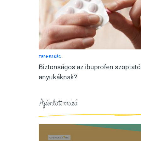
TERHESSÉG
Biztonságos az ibuprofen szoptató
anyukáknak?
Ajánlott videó