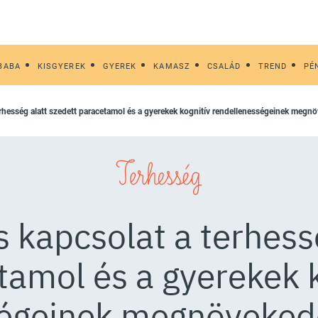
BABA
KISGYEREK
GYEREK
KAMASZ
CSALÁD
TREND
PÉ
terhesség alatt szedett paracetamol és a gyerekek kognitív rendellenességeinek megn
Terhesség
s kapcsolat a terhess
tamol és a gyerekek k
égeinek megnöveked