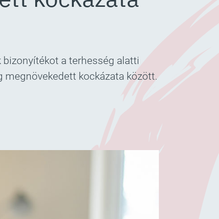
izonyítékot a terhesség alatti
ág megnövekedett kockázata között.