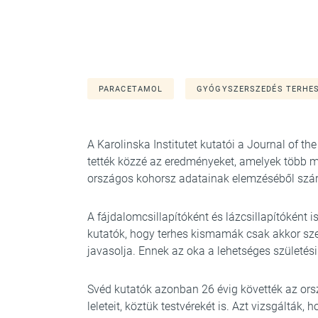
PARACETAMOL
GYÓGYSZERSZEDÉS TERHES
A Karolinska Institutet kutatói a Journal of 
tették közzé az eredményeket, amelyek több mi
országos kohorsz adatainak elemzéséből sz
A fájdalomcsillapítóként és lázcsillapítóként 
kutatók, hogy terhes kismamák csak akkor szed
javasolja. Ennek az oka a lehetséges születés
Svéd kutatók azonban 26 évig követték az or
leleteit, köztük testvérekét is. Azt vizsgálták,