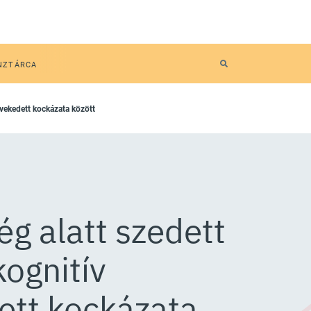
NZTÁRCA
övekedett kockázata között
ég alatt szedett
ognitív
ett kockázata