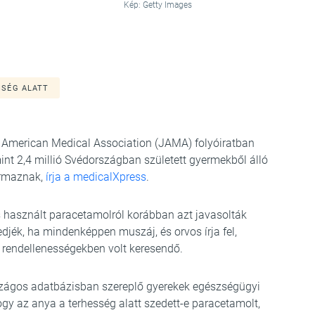
Kép: Getty Images
SÉG ALATT
the American Medical Association (JAMA) folyóiratban
nt 2,4 millió Svédországban született gyermekből álló
ármaznak,
írja a medicalXpress
.
is használt paracetamolról korábban azt javasolták
jék, ha mindenképpen muszáj, és orvos írja fel,
i rendellenességekben volt keresendő.
szágos adatbázisban szereplő gyerekek egészségügyi
 hogy az anya a terhesség alatt szedett-e paracetamolt,