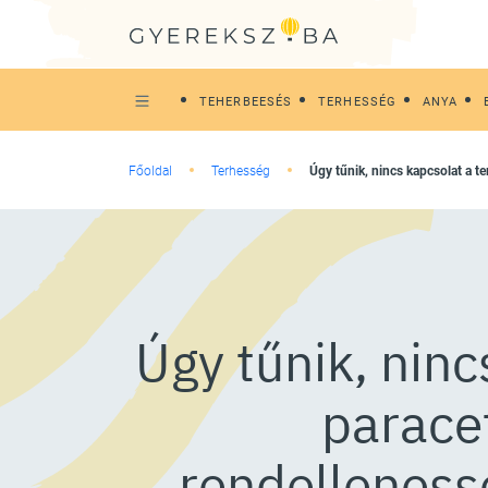
TEHERBEESÉS
TERHESSÉG
ANYA
Főoldal
Terhesség
Úgy tűnik, nincs kapcsolat a 
Úgy tűnik, ninc
parace
rendelleness