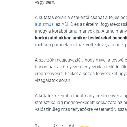
vagy sem.
A kutatás során a szakértői csapat a teljes p
autizmus
, az
ADHD
és az értelmi fogyatékoss
ahogy a korábbi tanulmányok is. A tanulmán
kockázatot akkor, amikor testvéreket hasonl
méhben paracetamolnak volt kitéve, a másik 
A szerzők megjegyezték, hogy mivel a testvére
hasonlóak a környezeti tényezőik a fejlődésük 
eredményeket. Ezeket a közös tényezőket ugy
vizsgálatok során.
A kutatók szerint a tanulmány eredményei alap
statisztikailag megnövekedett kockázata az 
valószínűleg más tényezőkre vezethető vissza