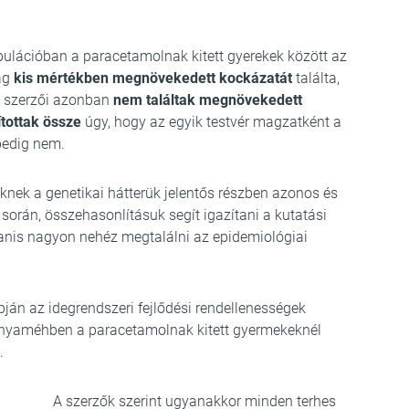
opulációban a paracetamolnak kitett gyerekek között az
ág
kis mértékben megnövekedett kockázatát
találta,
y szerzői azonban
nem találtak megnövekedett
ítottak össze
úgy, hogy az egyik testvér magzatként a
pedig nem.
knek a genetikai hátterük jelentős részben azonos és
során, összehasonlításuk segít igazítani a kutatási
anis nagyon nehéz megtalálni az epidemiológiai
ján az idegrendszeri fejlődési rendellenességek
anyaméhben a paracetamolnak kitett gyermekeknél
.
A szerzők szerint ugyanakkor minden terhes